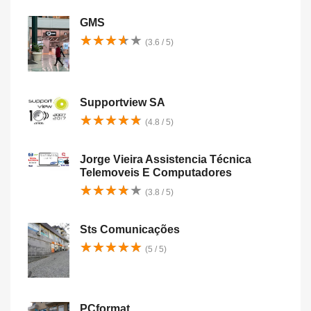
GMS
★
★
★
★
★
★
★
★
★
★
(3.6 / 5)
Supportview SA
★
★
★
★
★
★
★
★
★
★
(4.8 / 5)
Jorge Vieira Assistencia Técnica
Telemoveis E Computadores
★
★
★
★
★
★
★
★
★
★
(3.8 / 5)
Sts Comunicações
★
★
★
★
★
★
★
★
★
★
(5 / 5)
PCformat