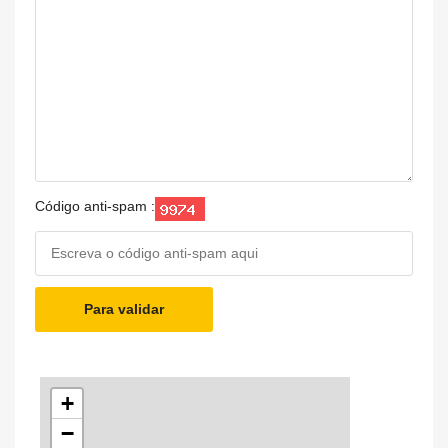
Código anti-spam :
Para validar
+
−