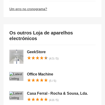
Um erro no cronograma?
Os outros Loja de aparelhos
electrónicos
GeekStore
★
★
★
★
★
★
★
★
★
★
(4.5 / 5)
Office Machine
★
★
★
★
★
★
★
★
★
★
(5 / 5)
Casa Ferral - Rocha & Sousa, Lda.
★
★
★
★
★
★
★
★
★
★
(4.8 / 5)