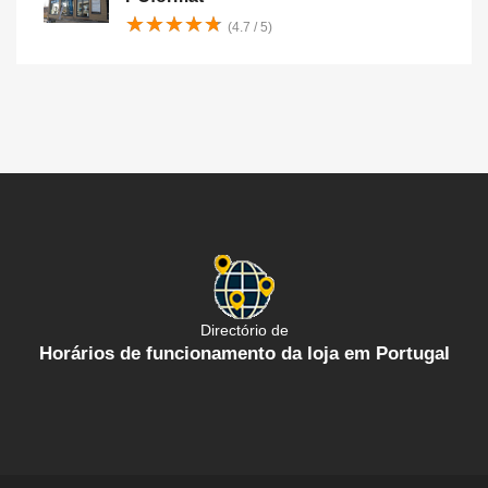
★
★
★
★
★
★
★
★
★
★
(4.7 / 5)
Directório de
Horários de funcionamento da loja em Portugal