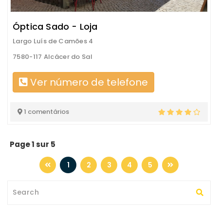
Óptica Sado - Loja
Largo Luís de Camões 4
7580-117 Alcácer do Sal
Ver número de telefone
1 comentários
Page 1 sur 5
1
2
3
4
5