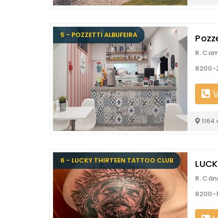
5 - POZZETTI ALBUFEIRA
Pozze
R. Cam
8200-2
V
1164
6 - LUCKY THIRTEEN TATTOO CLUB
LUCK
R. Cân
8200-1