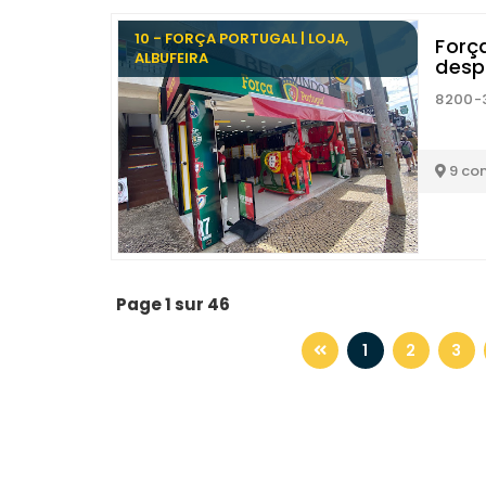
10 - FORÇA PORTUGAL | LOJA,
Força
ALBUFEIRA
desp
8200-3
9 co
Page 1 sur 46
1
2
3