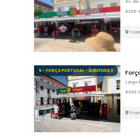
Av. da
8200-1
1 co
9 - FORÇA PORTUGAL - ALBUFEIRA 3
Força
Largo 
8200-0
3 co