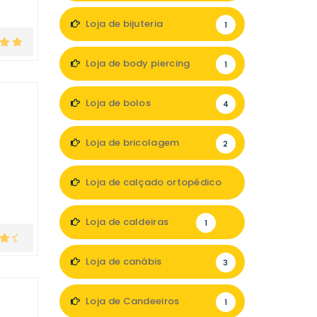
Loja de bijuteria
1
Loja de body piercing
1
Loja de bolos
4
Loja de bricolagem
2
Loja de calçado ortopédico
1
Loja de caldeiras
1
Loja de canábis
3
Loja de Candeeiros
1