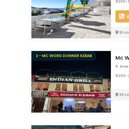
8200-6
V
91 c
2 - MC WORD DONNER KEBAB
Mc W
R. Alve
8200-2
25 c