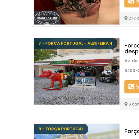
V
277 
7 - FORCA PORTUGAL - ALBUFEIRA 4
Forca
desp
Av. da
8200-2
V
6 co
8 - FORÇA PORTUGAL
Força