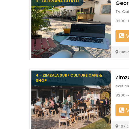
3 - GEORGINA GELATO
Geor
Tv. Ca
8200-0
V
345 
4 - ZIMZALA SURF CULTURE CAFE &
Zimza
SHOP
edifici
8200-4
V
107 