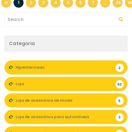
1
2
3
4
5
6
7
...
45
4
Categoria
Hipermercado
2
Loja
62
Loja de acessórios de moda
5
Loja de acessórios para automóveis
3