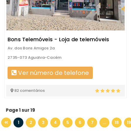
Bons Telemóveis - Loja de telemóveis
Av. dos Bons Amigos 2a
2735-073 Agualva-Cacém
Ver número de telefone
82 comentários
Page 1 sur 19
1
2
3
4
5
6
7
...
18
19