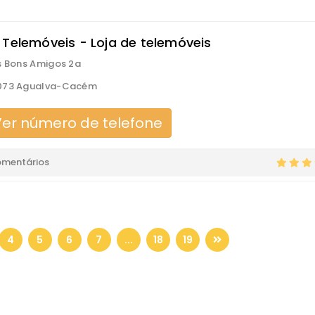
 Telemóveis - Loja de telemóveis
s Bons Amigos 2a
073 Agualva-Cacém
er número de telefone
omentários
4
5
6
7
...
18
19