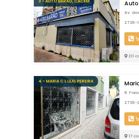
3 - AUTO BARÃO, CACÉM
Auto
Av. do
2735-
V
211 c
4 - MARIA C L LEAL PEREIRA
Maria
R. Frei
2735-
V
17 c