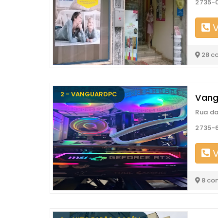
2735-
V
28 c
2 - VANGUARDPC
Vang
Rua da
2735-
V
8 co