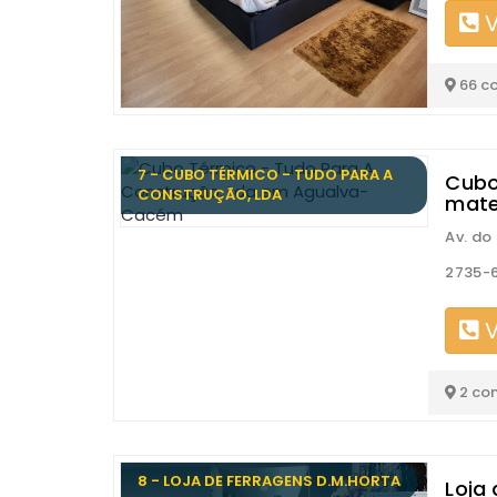
V
66 c
7 - CUBO TÉRMICO - TUDO PARA A
Cubo
CONSTRUÇÃO, LDA
mate
Av. do 
2735-
V
2 co
8 - LOJA DE FERRAGENS D.M.HORTA
Loja 