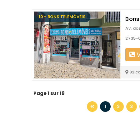
10 - BONS TELEMÓVEIS
Bons
Av. do
2735-
V
82 c
Page 1 sur 19
1
2
3