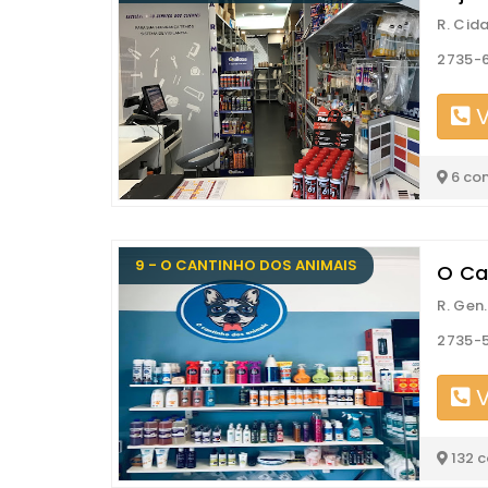
R. Cid
2735-
V
6 co
9 - O CANTINHO DOS ANIMAIS
O Ca
R. Gen
2735-
V
132 