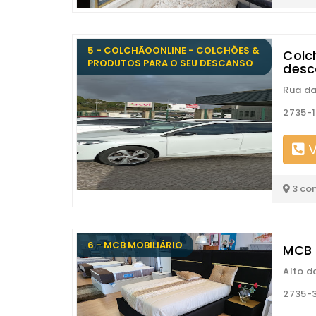
5 - COLCHÃOONLINE - COLCHÕES &
Colc
PRODUTOS PARA O SEU DESCANSO
desc
Rua da
2735-
V
3 co
6 - MCB MOBILIÁRIO
MCB 
Alto d
2735-