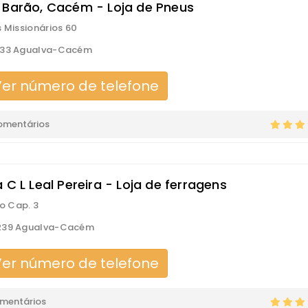
 Barão, Cacém - Loja de Pneus
s Missionários 60
133 Agualva-Cacém
er número de telefone
omentários
 C L Leal Pereira - Loja de ferragens
xo Cap. 3
239 Agualva-Cacém
er número de telefone
omentários