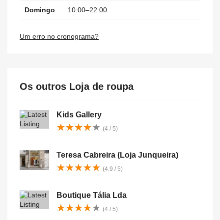
Domingo
10:00–22:00
Um erro no cronograma?
Os outros Loja de roupa
Kids Gallery
★
★
★
★
★
★
★
★
★
★
(4 / 5)
Teresa Cabreira (Loja Junqueira)
★
★
★
★
★
★
★
★
★
★
(4.9 / 5)
Boutique Tália Lda
★
★
★
★
★
★
★
★
★
★
(4 / 5)