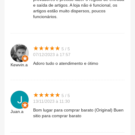
e saída de artigos. A loja não é funcional, os
artigos estão muito dispersos, poucos
funcionários.
★
★
★
★
★
★
★
★
★
★
5 / 5
07/12/2023 à 17:57
Adoro tudo o atendimento e ótimo
Kewvin.a
★
★
★
★
★
★
★
★
★
★
5 / 5
13/11/2023 à 11:30
Bom lugar para comprar barato (Original) Buen
Juan.a
sitio para comprar barato