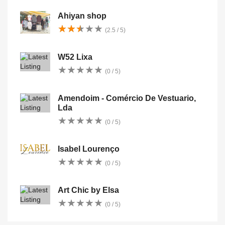
Ahiyan shop
★
★
★
★
★
★
★
★
★
★
(2.5 / 5)
W52 Lixa
★
★
★
★
★
★
★
★
★
★
(0 / 5)
Amendoim - Comércio De Vestuario,
Lda
★
★
★
★
★
★
★
★
★
★
(0 / 5)
Isabel Lourenço
★
★
★
★
★
★
★
★
★
★
(0 / 5)
Art Chic by Elsa
★
★
★
★
★
★
★
★
★
★
(0 / 5)