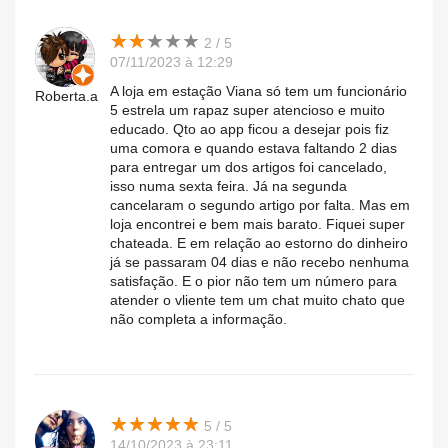
★
★
★
★
★
★
★
★
★
★
2 / 5
07/11/2023 à 12:29
A loja em estação Viana só tem um funcionário
Roberta.a
5 estrela um rapaz super atencioso e muito
educado. Qto ao app ficou a desejar pois fiz
uma comora e quando estava faltando 2 dias
para entregar um dos artigos foi cancelado,
isso numa sexta feira. Já na segunda
cancelaram o segundo artigo por falta. Mas em
loja encontrei e bem mais barato. Fiquei super
chateada. E em relação ao estorno do dinheiro
já se passaram 04 dias e não recebo nenhuma
satisfação. E o pior não tem um número para
atender o vliente tem um chat muito chato que
não completa a informação.
★
★
★
★
★
★
★
★
★
★
5 / 5
14/10/2023 à 23:11