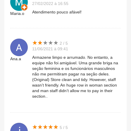
27/02/2022 à 16:55
Atendimento pouco afável!
Maria.o
★
★
★
★
★
★
★
★
★
★
2 / 5
11/06/2021 à 09:41
Armazene limpo e arrumado. No entanto, a
Ana.a
equipe não foi amigável. Uma grande briga na
seção feminina e os funcionários masculinos
não me permitiram pagar na seção deles.
(Original) Store clean and tidy. However, staff
wasn’t friendly. An huge row in woman section
and man staff didn’t allow me to pay in their
section..
★
★
★
★
★
★
★
★
★
★
5 / 5