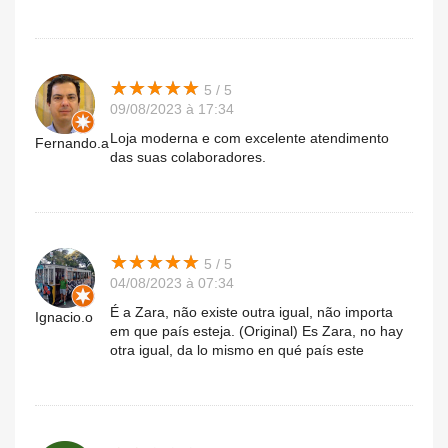
★
★
★
★
★
★
★
★
★
★
5 / 5
09/08/2023 à 17:34
Loja moderna e com excelente atendimento
Fernando.a
das suas colaboradores.
★
★
★
★
★
★
★
★
★
★
5 / 5
04/08/2023 à 07:34
É a Zara, não existe outra igual, não importa
Ignacio.o
em que país esteja. (Original) Es Zara, no hay
otra igual, da lo mismo en qué país este