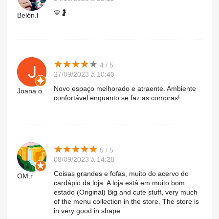
💙🤰
Belén.l
★
★
★
★
★
★
★
★
★
★
4 / 5
27/09/2023 à 10:40
Novo espaço melhorado e atraente. Ambiente
Joana.o
confortável enquanto se faz as compras!
★
★
★
★
★
★
★
★
★
★
5 / 5
08/09/2023 à 14:28
Coisas grandes e fofas, muito do acervo do
OM.r
cardápio da loja. A loja está em muito bom
estado (Original) Big and cute stuff, very much
of the menu collection in the store. The store is
in very good in shape