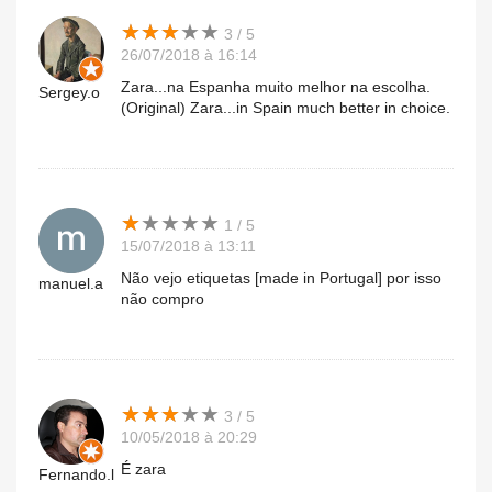
★
★
★
★
★
★
★
★
★
★
3 / 5
26/07/2018 à 16:14
Zara...na Espanha muito melhor na escolha.
Sergey.o
(Original) Zara...in Spain much better in choice.
★
★
★
★
★
★
★
★
★
★
1 / 5
15/07/2018 à 13:11
Não vejo etiquetas [made in Portugal] por isso
manuel.a
não compro
★
★
★
★
★
★
★
★
★
★
3 / 5
10/05/2018 à 20:29
É zara
Fernando.l