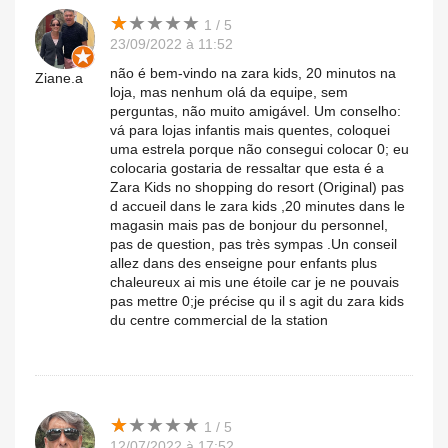
★
★
★
★
★
★
★
★
★
★
1 / 5
23/09/2022 à 11:52
não é bem-vindo na zara kids, 20 minutos na
Ziane.a
loja, mas nenhum olá da equipe, sem
perguntas, não muito amigável. Um conselho:
vá para lojas infantis mais quentes, coloquei
uma estrela porque não consegui colocar 0; eu
colocaria gostaria de ressaltar que esta é a
Zara Kids no shopping do resort (Original) pas
d accueil dans le zara kids ,20 minutes dans le
magasin mais pas de bonjour du personnel,
pas de question, pas très sympas .Un conseil
allez dans des enseigne pour enfants plus
chaleureux ai mis une étoile car je ne pouvais
pas mettre 0;je précise qu il s agit du zara kids
du centre commercial de la station
★
★
★
★
★
★
★
★
★
★
1 / 5
12/07/2022 à 17:52