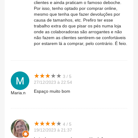
clientes e ainda praticam o famoso deboche.
Por isso, tenho optado por comprar online,
mesmo que tenha que fazer devoluções por
causa de tamanhos, etc. Prefiro ter esse
trabalho extra do que pisar os pés numa loja
onde as colaboradoras são arrogantes e não
não fazem as clientes sentirem-se confortáveis
por estarem lá a comprar, pelo contrário. É feio.
★
★
★
★
★
★
★
★
★
★
3 / 5
27/12/2023 à 22:54
Espaço muito bom
Maria.n
★
★
★
★
★
★
★
★
★
★
4 / 5
19/12/2023 à 21:37