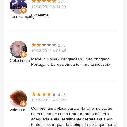
★
★
★
★
★
★
★
★
★
★
5 / 5
15/08/2019 à 11:39
Excelente
Tecnicamping.
★
★
★
★
★
★
★
★
★
★
2 / 5
10/08/2019 à 08:46
Made in China? Bangladesh? Não obrigado.
Celestino.a
Portugal e Europa ainda tem muita indústria.
★
★
★
★
★
★
★
★
★
★
4 / 5
18/05/2019 à 23:22
Comprei uma blusa para o Natal, a indicação
valeria.o
na etiqueta de como tratar a roupa não era
adequada e ela literalmente derreteu quando
tentei passar quando a etiqueta dizia que podia