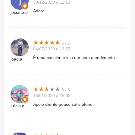
30/12/2020 à 11:13
Adoro
josiane.o
★
★
★
★
★
★
★
★
★
★
5 / 5
04/07/2020 à 13:27
É uma excelente loja um bom atendimento
joao.a
★
★
★
★
★
★
★
★
★
★
3 / 5
13/01/2020 à 15:08
Apoio cliente pouco satisfatório.
Lúcia.a