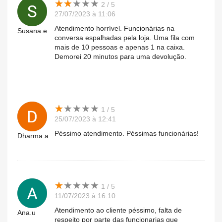
★
★
★
★
★
★
★
★
★
★
2 / 5
27/07/2023 à 11:06
Atendimento horrível. Funcionárias na
Susana.e
conversa espalhadas pela loja. Uma fila com
mais de 10 pessoas e apenas 1 na caixa.
Demorei 20 minutos para uma devolução.
★
★
★
★
★
★
★
★
★
★
1 / 5
25/07/2023 à 12:41
Péssimo atendimento. Péssimas funcionárias!
Dharma.a
★
★
★
★
★
★
★
★
★
★
1 / 5
11/07/2023 à 16:10
Atendimento ao cliente péssimo, falta de
Ana.u
respeito por parte das funcionarias que