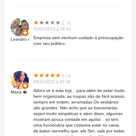
★
★
★
★
★
★
★
★
★
★
1 / 5
22/01/2023 à 16:41
Empresa sem nenhum cuidado e preocupação
Leandro.r
com seu público.
★
★
★
★
★
★
★
★
★
★
5 / 5
03/11/2022 à 02:34
Adoro vir a esta loja... para além de estar muito
Maria.�
bem organizada, as roupas são de fácil acesso,
sempre em ordem, arrumadas.Os vestiários
são grandes. Não acho que as funcionárias
sejam muito simpáticas e alem disso, algumas
mostram pouca vontade em ajudar... só tem
uma funcionária que costuma estar no caixa,
de baton vermelho que, ela Sim, vale por todas