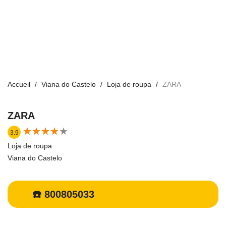
Accueil
Viana do Castelo
Loja de roupa
ZARA
ZARA
★
★
★
★
★
★
★
★
★
★
3.9
Loja de roupa
Viana do Castelo
☎️ 800805033