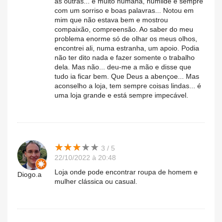
as outras... é muito humana, humilde e sempre
com um sorriso e boas palavras... Notou em
mim que não estava bem e mostrou
compaixão, compreensão. Ao saber do meu
problema enorme só de olhar os meus olhos,
encontrei ali, numa estranha, um apoio. Podia
não ter dito nada e fazer somente o trabalho
dela. Mas não... deu-me a mão e disse que
tudo ia ficar bem. Que Deus a abençoe... Mas
aconselho a loja, tem sempre coisas lindas... é
uma loja grande e está sempre impecável.
★
★
★
★
★
★
★
★
★
★
3 / 5
22/10/2022 à 20:48
Loja onde pode encontrar roupa de homem e
Diogo.a
mulher clássica ou casual.