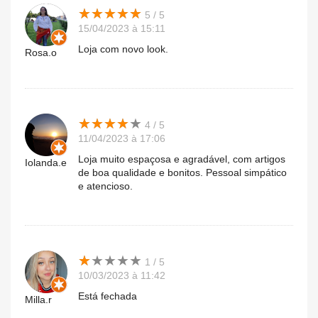
★
★
★
★
★
★
★
★
★
★
5 / 5
15/04/2023 à 15:11
Loja com novo look.
Rosa.o
★
★
★
★
★
★
★
★
★
★
4 / 5
11/04/2023 à 17:06
Loja muito espaçosa e agradável, com artigos
Iolanda.e
de boa qualidade e bonitos. Pessoal simpático
e atencioso.
★
★
★
★
★
★
★
★
★
★
1 / 5
10/03/2023 à 11:42
Está fechada
Milla.r