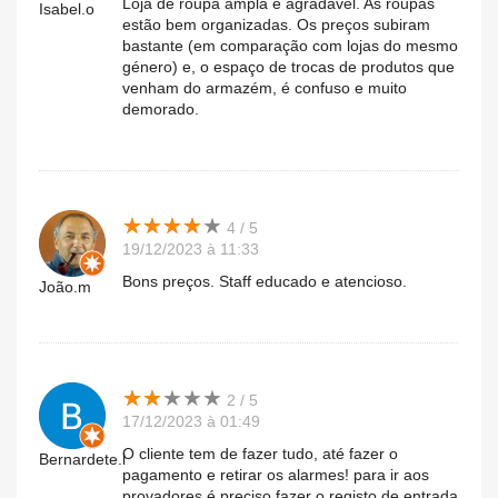
Loja de roupa ampla e agradável. As roupas
Isabel.o
estão bem organizadas. Os preços subiram
bastante (em comparação com lojas do mesmo
género) e, o espaço de trocas de produtos que
venham do armazém, é confuso e muito
demorado.
★
★
★
★
★
★
★
★
★
★
4 / 5
19/12/2023 à 11:33
Bons preços. Staff educado e atencioso.
João.m
★
★
★
★
★
★
★
★
★
★
2 / 5
17/12/2023 à 01:49
O cliente tem de fazer tudo, até fazer o
Bernardete.l
pagamento e retirar os alarmes! para ir aos
provadores é preciso fazer o registo de entrada