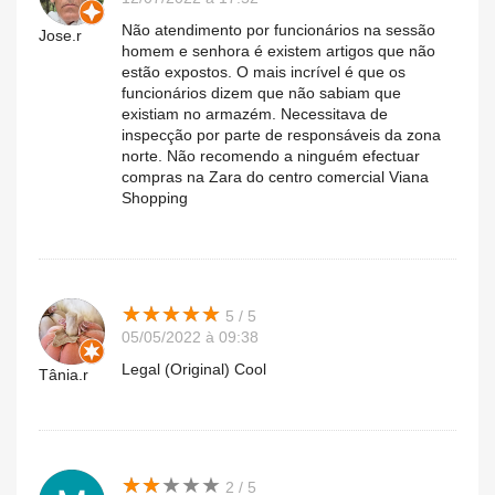
Não atendimento por funcionários na sessão
Jose.r
homem e senhora é existem artigos que não
estão expostos. O mais incrível é que os
funcionários dizem que não sabiam que
existiam no armazém. Necessitava de
inspecção por parte de responsáveis da zona
norte. Não recomendo a ninguém efectuar
compras na Zara do centro comercial Viana
Shopping
★
★
★
★
★
★
★
★
★
★
5 / 5
05/05/2022 à 09:38
Legal (Original) Cool
Tânia.r
★
★
★
★
★
★
★
★
★
★
2 / 5