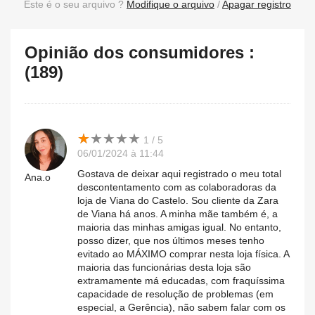
Este é o seu arquivo ?
Modifique o arquivo
/
Apagar registro
Opinião dos consumidores :
(189)
★
★
★
★
★
★
★
★
★
★
1 / 5
06/01/2024 à 11:44
Gostava de deixar aqui registrado o meu total
Ana.o
descontentamento com as colaboradoras da
loja de Viana do Castelo. Sou cliente da Zara
de Viana há anos. A minha mãe também é, a
maioria das minhas amigas igual. No entanto,
posso dizer, que nos últimos meses tenho
evitado ao MÁXIMO comprar nesta loja física. A
maioria das funcionárias desta loja são
extramamente má educadas, com fraquíssima
capacidade de resolução de problemas (em
especial, a Gerência), não sabem falar com os