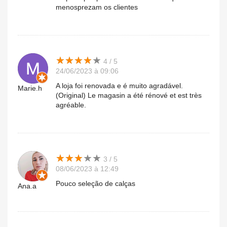
menosprezam os clientes
★
★
★
★
★
★
★
★
★
★
4 / 5
24/06/2023 à 09:06
A loja foi renovada e é muito agradável.
Marie.h
(Original) Le magasin a été rénové et est très
agréable.
★
★
★
★
★
★
★
★
★
★
3 / 5
08/06/2023 à 12:49
Pouco seleção de calças
Ana.a