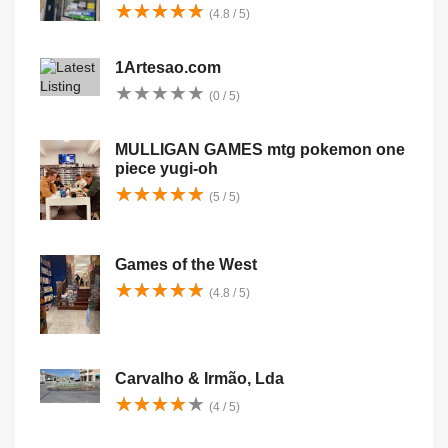
★
★
★
★
★
★
★
★
★
★
(4.8 / 5)
1Artesao.com
★
★
★
★
★
★
★
★
★
★
(0 / 5)
MULLIGAN GAMES mtg pokemon one
piece yugi-oh
★
★
★
★
★
★
★
★
★
★
(5 / 5)
Games of the West
★
★
★
★
★
★
★
★
★
★
(4.8 / 5)
Carvalho & Irmão, Lda
★
★
★
★
★
★
★
★
★
★
(4 / 5)