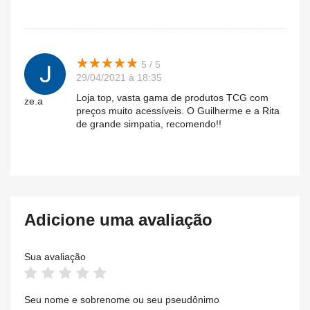
★
★
★
★
★
★
★
★
★
★
5 / 5
29/04/2021 à 18:35
Loja top, vasta gama de produtos TCG com
ze.a
preços muito acessíveis. O Guilherme e a Rita
de grande simpatia, recomendo!!
Adicione uma avaliação
Sua avaliação
Seu nome e sobrenome ou seu pseudônimo