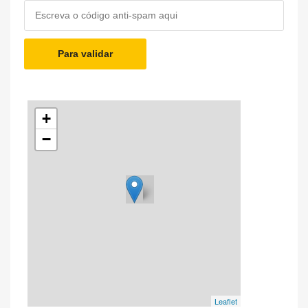
Para validar
+
−
Leaflet