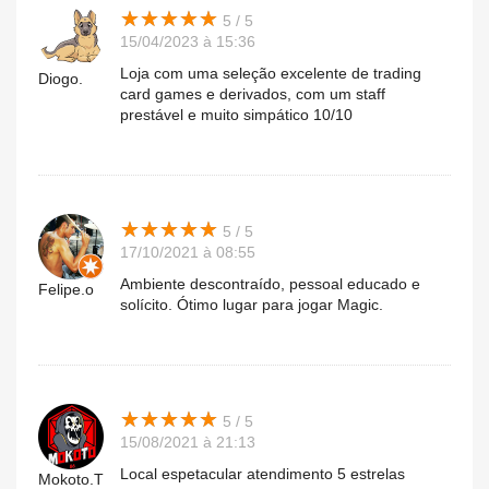
★
★
★
★
★
★
★
★
★
★
5 / 5
15/04/2023 à 15:36
Loja com uma seleção excelente de trading
Diogo.
card games e derivados, com um staff
prestável e muito simpático 10/10
★
★
★
★
★
★
★
★
★
★
5 / 5
17/10/2021 à 08:55
Ambiente descontraído, pessoal educado e
Felipe.o
solícito. Ótimo lugar para jogar Magic.
★
★
★
★
★
★
★
★
★
★
5 / 5
15/08/2021 à 21:13
Local espetacular atendimento 5 estrelas
Mokoto.T