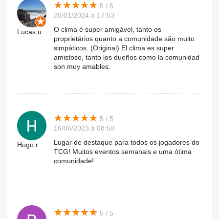
★
★
★
★
★
★
★
★
★
★
5 / 5
26/01/2024 à 17:53
O clima é super amigável, tanto os
Lucas.u
proprietários quanto a comunidade são muito
simpáticos. (Original) El clima es super
amistoso, tanto los dueños como la comunidad
son muy amables.
★
★
★
★
★
★
★
★
★
★
5 / 5
16/06/2023 à 08:50
Lugar de destaque para todos os jogadores do
Hugo.r
TCG! Muitos eventos semanais e uma ótima
comunidade!
★
★
★
★
★
★
★
★
★
★
5 / 5