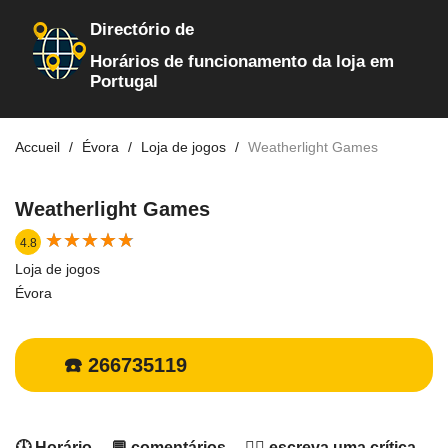
Directório de
Horários de funcionamento da loja em
Portugal
Accueil
Évora
Loja de jogos
Weatherlight Games
Weatherlight Games
★
★
★
★
★
★
★
★
★
★
4.8
Loja de jogos
Évora
☎️ 266735119
🕓 Horário
💬 comentários
✍🏻 escreva uma crítica