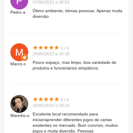
07/06/2023 à 08:52
Ótimo ambiente, ótimas pessoas. Apenas muita
Pedro.a
diversão
★
★
★
★
★
★
★
★
★
★
5 / 5
25/05/2023 à 10:18
Pouco espaço, mas limpo, boa variedade de
Marco.o
produtos e funcionários simpáticos.
★
★
★
★
★
★
★
★
★
★
5 / 5
20/05/2023 à 18:10
Excelente local recomendado para
Marinho.o
iniciar/aprender diferentes jogos de cartas
existentes no mercado. Bom convívio, muitos
jogos e muita diversão. Pessoas