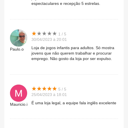
espectaculares e recepção 5 estrelas.
★
★
★
★
★
★
★
★
★
★
1 / 5
30/04/2023 à 20:01
Loja de jogos infantis para adultos. Só mostra
Paulo.o
jovens que não querem trabalhar e procurar
emprego. Não gosto da loja por ser expulso.
★
★
★
★
★
★
★
★
★
★
5 / 5
25/04/2023 à 18:01
É uma loja legal, a equipe fala inglês excelente
Mauricio.i