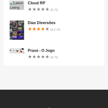
Cloud RP
★
★
★
★
★
★
★
★
★
★
(0 / 5)
Dias Diversões
★
★
★
★
★
★
★
★
★
★
(4.2 / 5)
Praxe - O Jogo
★
★
★
★
★
★
★
★
★
★
(0 / 5)