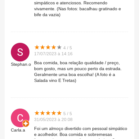
simpáticos e atenciosos. Recomendo
vivamente. (Nas fotos: bacalhau gratinado e
bife da vazia)
★
★
★
★
★
★
★
★
★
★
4 / 5
17/07/2023 à 14:16
Boa comida, boa relação qualidade / preço,
Stephan.o
bom gosto, mas um pouco perto da estrada.
Geralmente uma boa escolha! (A foto é a
Salada vino E Tretas)
★
★
★
★
★
★
★
★
★
★
5 / 5
31/05/2023 à 20:08
Foi um almoço divertido com pessoal simpático
Carla.a
e acolhedor. Boa comida e sobremesas