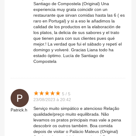
Santiago de Compostela (Original) Una
experiencia muy grata coincidir con un
restaurante que sirvan comidas hasta las 6 ( es
raro en Portugal) y si a eso le añadimos la
calidad de los productos en la elaboración de
los platos, la delicia de sus sabores y el trato
que tienen para con sus clientes pues qué
mejor.! La verdad que fui el sábado y repetí el
domingo y volveré. Gracias Liana todo ha
estado óptimo. Lucía de Santiago de
Compostela
★
★
★
★
★
★
★
★
★
★
5 / 5
23/08/2023 à 20:42
Serviço muito simpático e atencioso Relação
Patrick.h
qualidade/preço muito equilibrada. Não
levamos os pratos principais mas vale a pena
descobrir os outros também. Boa comida
depois de visitar o Palácio Mateus (Original)