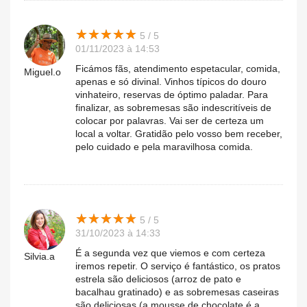
★
★
★
★
★
★
★
★
★
★
5 / 5
01/11/2023 à 14:53
Ficámos fãs, atendimento espetacular, comida,
Miguel.o
apenas e só divinal. Vinhos típicos do douro
vinhateiro, reservas de óptimo paladar. Para
finalizar, as sobremesas são indescritíveis de
colocar por palavras. Vai ser de certeza um
local a voltar. Gratidão pelo vosso bem receber,
pelo cuidado e pela maravilhosa comida.
★
★
★
★
★
★
★
★
★
★
5 / 5
31/10/2023 à 14:33
É a segunda vez que viemos e com certeza
Silvia.a
iremos repetir. O serviço é fantástico, os pratos
estrela são deliciosos (arroz de pato e
bacalhau gratinado) e as sobremesas caseiras
são deliciosas (a mousse de chocolate é a