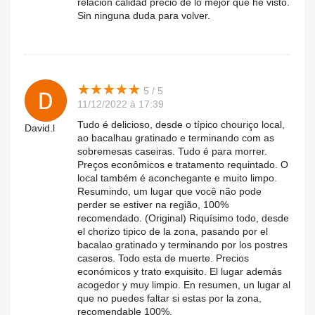
relación calidad precio de lo mejor que he visto.
Sin ninguna duda para volver.
★
★
★
★
★
★
★
★
★
★
5 / 5
11/12/2022 à 17:39
Tudo é delicioso, desde o típico chouriço local,
David.l
ao bacalhau gratinado e terminando com as
sobremesas caseiras. Tudo é para morrer.
Preços econômicos e tratamento requintado. O
local também é aconchegante e muito limpo.
Resumindo, um lugar que você não pode
perder se estiver na região, 100%
recomendado. (Original) Riquísimo todo, desde
el chorizo tipico de la zona, pasando por el
bacalao gratinado y terminando por los postres
caseros. Todo esta de muerte. Precios
económicos y trato exquisito. El lugar además
acogedor y muy limpio. En resumen, un lugar al
que no puedes faltar si estas por la zona,
recomendable 100%.