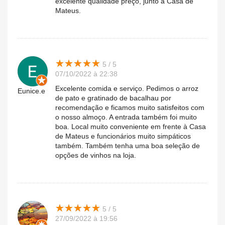
excelente qualidade preço, junto à Casa de
Mateus.
★
★
★
★
★
★
★
★
★
★
5 / 5
07/10/2022 à 22:38
Excelente comida e serviço. Pedimos o arroz
Eunice.e
de pato e gratinado de bacalhau por
recomendação e ficamos muito satisfeitos com
o nosso almoço. A entrada também foi muito
boa. Local muito conveniente em frente à Casa
de Mateus e funcionários muito simpáticos
também. Também tenha uma boa seleção de
opções de vinhos na loja.
★
★
★
★
★
★
★
★
★
★
5 / 5
27/09/2022 à 19:56