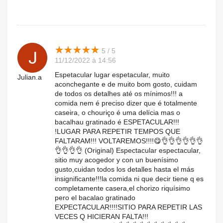
★
★
★
★
★
★
★
★
★
★
5 / 5
11/12/2022 à 14:56
Espetacular lugar espetacular, muito
Julian.a
aconchegante e de muito bom gosto, cuidam
de todos os detalhes até os mínimos!!! a
comida nem é preciso dizer que é totalmente
caseira, o chouriço é uma delícia mas o
bacalhau gratinado é ESPETACULAR!!!
!LUGAR PARA REPETIR TEMPOS QUE
FALTARAM!!! VOLTAREMOS!!!!😋👌👌👌👌👌👌
👌👌👌👌 (Original) Espectacular espectacular,
sitio muy acogedor y con un buenísimo
gusto,cuidan todos los detalles hasta el más
insignificante!!!la comida ni que decir tiene q es
completamente casera,el chorizo riquísimo
pero el bacalao gratinado
EXPECTACULAR!!!!SITIO PARA REPETIR LAS
VECES Q HICIERAN FALTA!!!