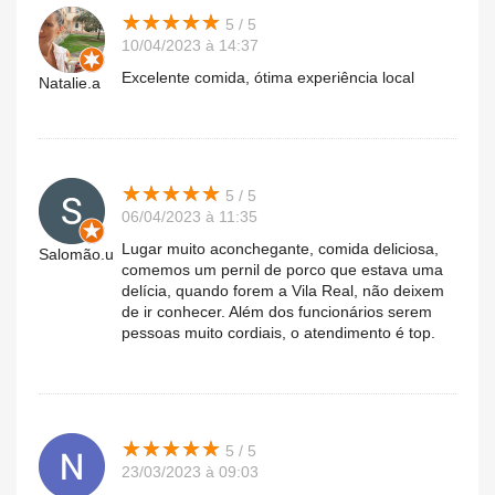
★
★
★
★
★
★
★
★
★
★
5 / 5
10/04/2023 à 14:37
Excelente comida, ótima experiência local
Natalie.a
★
★
★
★
★
★
★
★
★
★
5 / 5
06/04/2023 à 11:35
Lugar muito aconchegante, comida deliciosa,
Salomão.u
comemos um pernil de porco que estava uma
delícia, quando forem a Vila Real, não deixem
de ir conhecer. Além dos funcionários serem
pessoas muito cordiais, o atendimento é top.
★
★
★
★
★
★
★
★
★
★
5 / 5
23/03/2023 à 09:03