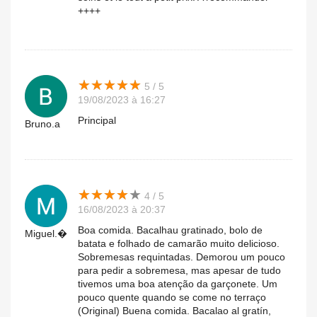
++++
★
★
★
★
★
★
★
★
★
★
5 / 5
19/08/2023 à 16:27
Principal
Bruno.a
★
★
★
★
★
★
★
★
★
★
4 / 5
16/08/2023 à 20:37
Boa comida. Bacalhau gratinado, bolo de
Miguel.�
batata e folhado de camarão muito delicioso.
Sobremesas requintadas. Demorou um pouco
para pedir a sobremesa, mas apesar de tudo
tivemos uma boa atenção da garçonete. Um
pouco quente quando se come no terraço
(Original) Buena comida. Bacalao al gratín,