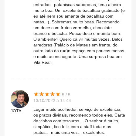
entradas...pataniscas saborosas, uma alheira
muito boa. Um excelente bacalhau gratinado (e
eu até nem sou amante de bacalhau com
natas...). Sobremas muito boas. Recomendo
um doce com frutos vermelho, chocolate
branco e bolacha. Pouco doce e muiiiito bom.
O ambiente? Quero cá vir muitas vezes. Belos
arredores (Palácio de Mateus em frente, do
outro lado da rua)n espaço com poucas mesas
e muito aconchegante. Uma surpresa boa em
Vila Real!
★
★
★
★
★
★
★
★
★
★
5 / 5
13/10/2022 à 14:44
Lugar muito acolhedor, serviço de excelência,
JOTA.
os pratos divinais, recomendo todos eles. Carta
de vinhos com tesouros… O senhor é muito
simpático, fico feliz com a staff toda e os
pratos… mais uma vez… excelentes.