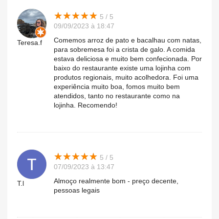
★
★
★
★
★
★
★
★
★
★
5 / 5
09/09/2023 à 18:47
Comemos arroz de pato e bacalhau com natas,
Teresa.f
para sobremesa foi a crista de galo. A comida
estava deliciosa e muito bem confecionada. Por
baixo do restaurante existe uma lojinha com
produtos regionais, muito acolhedora. Foi uma
experiência muito boa, fomos muito bem
atendidos, tanto no restaurante como na
lojinha. Recomendo!
★
★
★
★
★
★
★
★
★
★
5 / 5
07/09/2023 à 13:47
Almoço realmente bom - preço decente,
T.l
pessoas legais