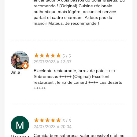
encantador. A dois passos do Solar Mateus. Eu
recomendo ! (Original) Cuisine régionale
authentique mais légère, accueil et service
parfait et cadre charmant. A deux pas du
manoir Mateus. Je recommande !
★
★
★
★
★
★
★
★
★
★
5 / 5
29/07/2023 à 13:37
Excelente restaurante, arroz de pato ++++
Jm.a
Sobremesas +++++ (Original) Excellent
restaurant , le riz de canard ++++ Les déserts
+++++
★
★
★
★
★
★
★
★
★
★
5 / 5
24/07/2023 à 20:04
Comida bem saborosa, valor acessível e ótimo