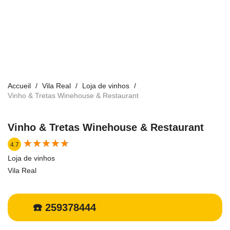
Accueil
Vila Real
Loja de vinhos
Vinho & Tretas Winehouse & Restaurant
Vinho & Tretas Winehouse & Restaurant
★
★
★
★
★
★
★
★
★
★
4.7
Loja de vinhos
Vila Real
☎️ 259378444