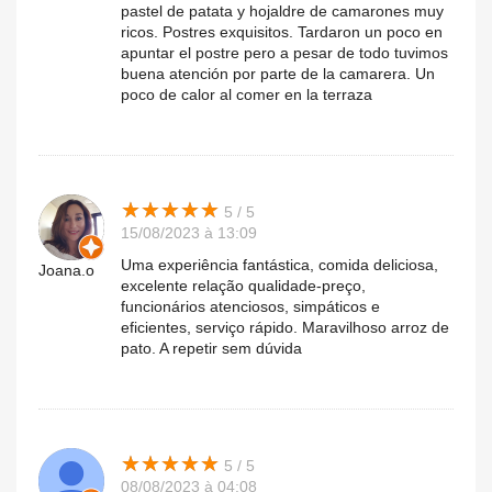
pastel de patata y hojaldre de camarones muy
ricos. Postres exquisitos. Tardaron un poco en
apuntar el postre pero a pesar de todo tuvimos
buena atención por parte de la camarera. Un
poco de calor al comer en la terraza
★
★
★
★
★
★
★
★
★
★
5 / 5
15/08/2023 à 13:09
Uma experiência fantástica, comida deliciosa,
Joana.o
excelente relação qualidade-preço,
funcionários atenciosos, simpáticos e
eficientes, serviço rápido. Maravilhoso arroz de
pato. A repetir sem dúvida
★
★
★
★
★
★
★
★
★
★
5 / 5
08/08/2023 à 04:08