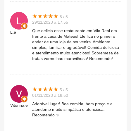
★
★
★
★
★
★
★
★
★
★
5 / 5
29/11/2023 à 17:55
Que delicia esse restaurante em Vila Real em
L.e
frente a casa de Mateus! Ele fica no primeiro
andar de uma loja de souvenirs. Ambiente
simples, familiar e agradável! Comida deliciosa
e atendimento muito atencioso! Sobremesa de
frutas vermelhas maravilhosa! Recomendo!
★
★
★
★
★
★
★
★
★
★
5 / 5
01/11/2023 à 18:50
Adorável lugar! Boa comida, bom preço e a
Vitorina.e
atendente muito simpática e atenciosa.
Recomendo ✨