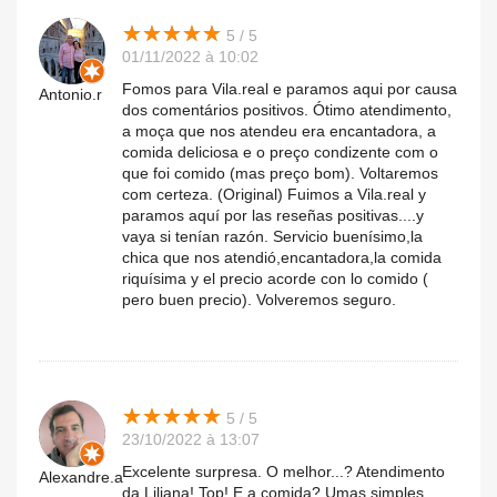
★
★
★
★
★
★
★
★
★
★
5 / 5
01/11/2022 à 10:02
Fomos para Vila.real e paramos aqui por causa
Antonio.r
dos comentários positivos. Ótimo atendimento,
a moça que nos atendeu era encantadora, a
comida deliciosa e o preço condizente com o
que foi comido (mas preço bom). Voltaremos
com certeza. (Original) Fuimos a Vila.real y
paramos aquí por las reseñas positivas....y
vaya si tenían razón. Servicio buenísimo,la
chica que nos atendió,encantadora,la comida
riquísima y el precio acorde con lo comido (
pero buen precio). Volveremos seguro.
★
★
★
★
★
★
★
★
★
★
5 / 5
23/10/2022 à 13:07
Excelente surpresa. O melhor...? Atendimento
Alexandre.a
da Liliana! Top! E a comida? Umas simples