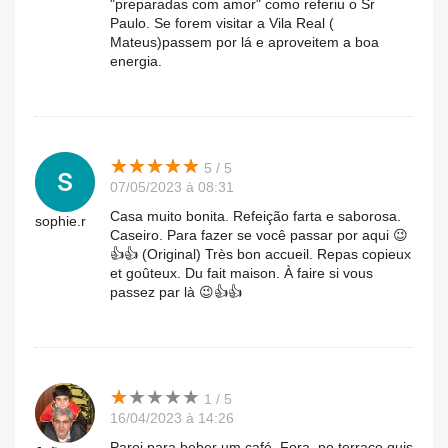
"preparadas com amor" como referiu o Sr
Paulo. Se forem visitar a Vila Real (
Mateus)passem por lá e aproveitem a boa
energia.
★
★
★
★
★
★
★
★
★
★
5 / 5
07/05/2023 à 08:31
Casa muito bonita. Refeição farta e saborosa.
sophie.r
Caseiro. Para fazer se você passar por aqui 😉
👍👍 (Original) Très bon accueil. Repas copieux
et goûteux. Du fait maison. À faire si vous
passez par là 😉👍👍
★
★
★
★
★
★
★
★
★
★
1 / 5
16/04/2023 à 14:26
Parei para beber um café. Fora, no terraço quis