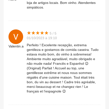
loja de artigos locais. Bom vinho. Atendentes
simpáticos.
★
★
★
★
★
★
★
★
★
★
5 / 5
01/10/2023 à 19:10
Perfeito ! Excelente recepção, extrema
Valentin.a
gentileza e gostamos de comida caseira. Tudo
estava muito bom, do vinho à sobremesa!
Ambiente muito agradável, muito obrigado e
não mude nada! Francês e Espanhol 😉
(Original) Parfait ! Accueil au top, une
gentillesse extrême et nous nous sommes
régalés d’une cuisine maison. Tout était très
bon, du vin au dessert ! Cadre très agréable,
merci beaucoup et ne changez rien ! Le
français et l’espagnole 😉