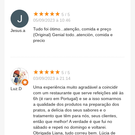
★
★
★
★
★
★
★
★
★
★
5 / 5
05/09/2023 à 10:46
Tudo foi ótimo...atenção, comida e preço
Jesus.a
(Original) Genial todo..atenciòn, comida e
precio
★
★
★
★
★
★
★
★
★
★
5 / 5
03/09/2023 à 21:14
Uma experiência muito agradável a coincidir
Luz.D
com um restaurante que serve refeições até às
6h (é raro em Portugal) e se a isso somarmos
a qualidade dos produtos na preparação dos
pratos, a delícia dos seus sabores e o
tratamento que têm para nós, seus clientes,
então que melhor! A verdade é que fui no
sábado e repeti no domingo e voltarei.
Obrigada Liana, tudo correu bem. Lúcia de