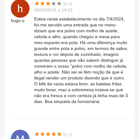
★
★
★
★
★
★
★
★
★
★
3 / 5
09/04/2024 à 14:02
Estive neste estabelecimento no dia 7/4/2024,
hugo.o
foi-me servido uma entrada que no menu
diziam que era polvo com molho de azeite,
cebola e alho, quando chegou à mesa para
meu espanto era pota. Há uma diferença muito
grande entre pota e polvo, em termos de sabor,
textura e cor depois de cozinhado, imagino
quantas pessoas que não sabem distinguir já
comeram o vosso "polvo com molho de cebola,
alho e azeite. Não sei se têm noção de que é
ilegal vender um produto dizendo que é outro.
O bife da vazia estava bom, as batatas fritas
muito boas, mas a sobremesa notava-se que
não era fresca e com certeza já tinha mais de 3
dias. Boa simpatia da funcionária.
★
★
★
★
★
★
★
★
★
★
5 / 5