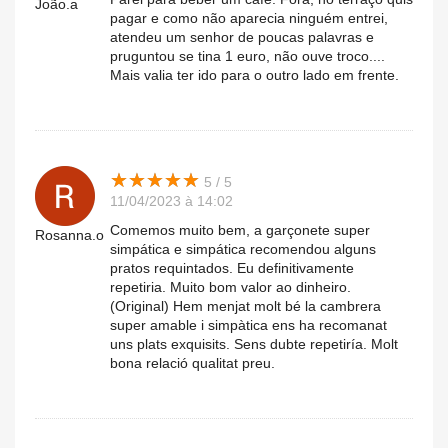
João.a
pagar e como não aparecia ninguém entrei,
atendeu um senhor de poucas palavras e
pruguntou se tina 1 euro, não ouve troco....
Mais valia ter ido para o outro lado em frente.
★
★
★
★
★
★
★
★
★
★
5 / 5
11/04/2023 à 14:02
Comemos muito bem, a garçonete super
Rosanna.o
simpática e simpática recomendou alguns
pratos requintados. Eu definitivamente
repetiria. Muito bom valor ao dinheiro.
(Original) Hem menjat molt bé la cambrera
super amable i simpàtica ens ha recomanat
uns plats exquisits. Sens dubte repetiría. Molt
bona relació qualitat preu.