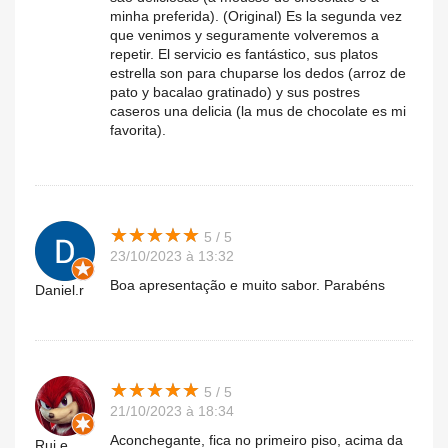
minha preferida). (Original) Es la segunda vez
que venimos y seguramente volveremos a
repetir. El servicio es fantástico, sus platos
estrella son para chuparse los dedos (arroz de
pato y bacalao gratinado) y sus postres
caseros una delicia (la mus de chocolate es mi
favorita).
★
★
★
★
★
★
★
★
★
★
5 / 5
23/10/2023 à 13:32
Boa apresentação e muito sabor. Parabéns
Daniel.r
★
★
★
★
★
★
★
★
★
★
5 / 5
21/10/2023 à 18:34
Aconchegante, fica no primeiro piso, acima da
Rui.e