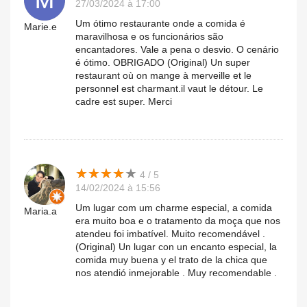
27/03/2024 à 17:00
Um ótimo restaurante onde a comida é
Marie.e
maravilhosa e os funcionários são
encantadores. Vale a pena o desvio. O cenário
é ótimo. OBRIGADO (Original) Un super
restaurant où on mange à merveille et le
personnel est charmant.il vaut le détour. Le
cadre est super. Merci
★
★
★
★
★
★
★
★
★
★
4 / 5
14/02/2024 à 15:56
Um lugar com um charme especial, a comida
Maria.a
era muito boa e o tratamento da moça que nos
atendeu foi imbatível. Muito recomendável .
(Original) Un lugar con un encanto especial, la
comida muy buena y el trato de la chica que
nos atendió inmejorable . Muy recomendable .