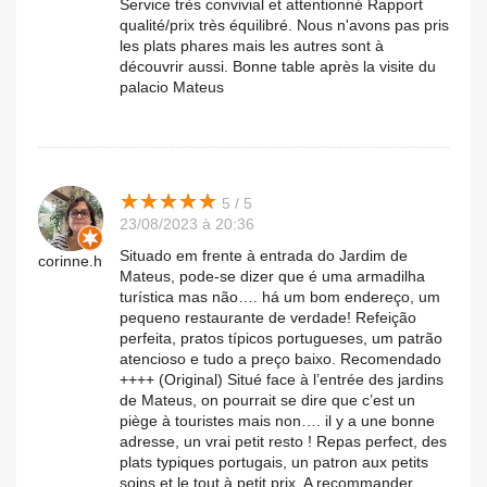
Service très convivial et attentionné Rapport
qualité/prix très équilibré. Nous n'avons pas pris
les plats phares mais les autres sont à
découvrir aussi. Bonne table après la visite du
palacio Mateus
★
★
★
★
★
★
★
★
★
★
5 / 5
23/08/2023 à 20:36
Situado em frente à entrada do Jardim de
corinne.h
Mateus, pode-se dizer que é uma armadilha
turística mas não…. há um bom endereço, um
pequeno restaurante de verdade! Refeição
perfeita, pratos típicos portugueses, um patrão
atencioso e tudo a preço baixo. Recomendado
++++ (Original) Situé face à l’entrée des jardins
de Mateus, on pourrait se dire que c’est un
piège à touristes mais non…. il y a une bonne
adresse, un vrai petit resto ! Repas perfect, des
plats typiques portugais, un patron aux petits
soins et le tout à petit prix. A recommander