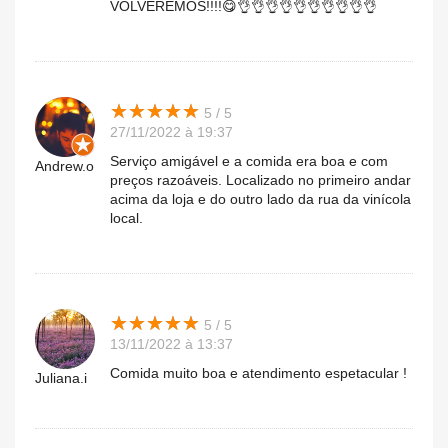
VOLVEREMOS!!!!😋👌👌👌👌👌👌👌👌👌👌
★
★
★
★
★
★
★
★
★
★
5 / 5
27/11/2022 à 19:37
Serviço amigável e a comida era boa e com
Andrew.o
preços razoáveis. Localizado no primeiro andar
acima da loja e do outro lado da rua da vinícola
local.
★
★
★
★
★
★
★
★
★
★
5 / 5
13/11/2022 à 13:37
Comida muito boa e atendimento espetacular !
Juliana.i