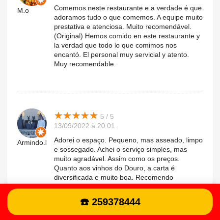
Comemos neste restaurante e a verdade é que
M.o
adoramos tudo o que comemos. A equipe muito
prestativa e atenciosa. Muito recomendável.
(Original) Hemos comido en este restaurante y
la verdad que todo lo que comimos nos
encantó. El personal muy servicial y atento.
Muy recomendable.
★
★
★
★
★
★
★
★
★
★
5 / 5
13/09/2022 à 20:01
Adorei o espaço. Pequeno, mas asseado, limpo
Armindo.l
e sossegado. Achei o serviço simples, mas
muito agradável. Assim como os preços.
Quanto aos vinhos do Douro, a carta é
diversificada e muito boa. Recomendo
vivamente!
☎️ 259378444