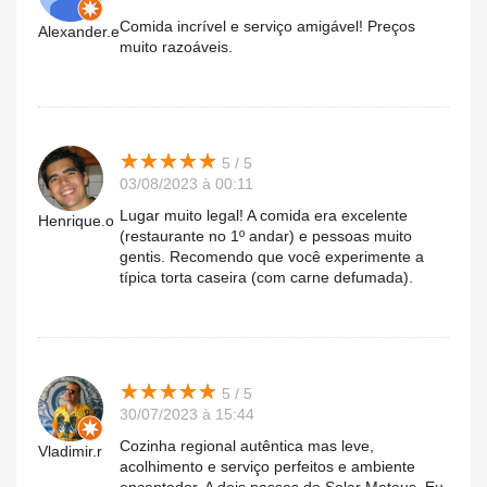
Comida incrível e serviço amigável! Preços
Alexander.e
muito razoáveis.
★
★
★
★
★
★
★
★
★
★
5 / 5
03/08/2023 à 00:11
Lugar muito legal! A comida era excelente
Henrique.o
(restaurante no 1º andar) e pessoas muito
gentis. Recomendo que você experimente a
típica torta caseira (com carne defumada).
★
★
★
★
★
★
★
★
★
★
5 / 5
30/07/2023 à 15:44
Cozinha regional autêntica mas leve,
Vladimir.r
acolhimento e serviço perfeitos e ambiente