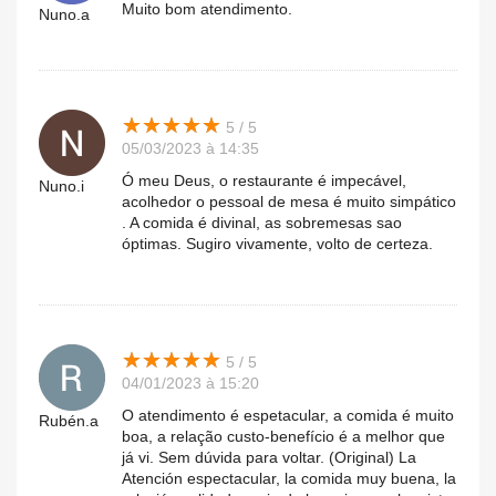
Muito bom atendimento.
Nuno.a
★
★
★
★
★
★
★
★
★
★
5 / 5
05/03/2023 à 14:35
Ó meu Deus, o restaurante é impecável,
Nuno.i
acolhedor o pessoal de mesa é muito simpático
. A comida é divinal, as sobremesas sao
óptimas. Sugiro vivamente, volto de certeza.
★
★
★
★
★
★
★
★
★
★
5 / 5
04/01/2023 à 15:20
O atendimento é espetacular, a comida é muito
Rubén.a
boa, a relação custo-benefício é a melhor que
já vi. Sem dúvida para voltar. (Original) La
Atención espectacular, la comida muy buena, la