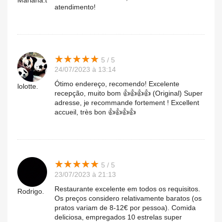
Mariana.t
atendimento!
★
★
★
★
★
★
★
★
★
★
5 / 5
24/07/2023 à 13:14
Ótimo endereço, recomendo! Excelente
lolotte.
recepção, muito bom 👍👍👍👍 (Original) Super
adresse, je recommande fortement ! Excellent
accueil, très bon 👍👍👍👍
★
★
★
★
★
★
★
★
★
★
5 / 5
23/07/2023 à 21:13
Restaurante excelente em todos os requisitos.
Rodrigo.
Os preços considero relativamente baratos (os
pratos variam de 8-12€ por pessoa). Comida
deliciosa, empregados 10 estrelas super