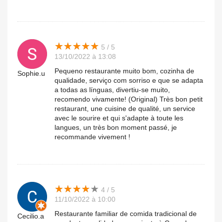
★
★
★
★
★
★
★
★
★
★
5 / 5
13/10/2022 à 13:08
Pequeno restaurante muito bom, cozinha de
Sophie.u
qualidade, serviço com sorriso e que se adapta
a todas as línguas, divertiu-se muito,
recomendo vivamente! (Original) Très bon petit
restaurant, une cuisine de qualité, un service
avec le sourire et qui s'adapte à toute les
langues, un très bon moment passé, je
recommande vivement !
★
★
★
★
★
★
★
★
★
★
4 / 5
11/10/2022 à 10:00
Restaurante familiar de comida tradicional de
Cecilio.a