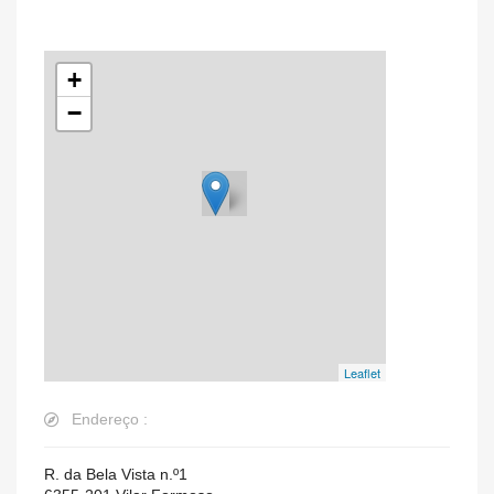
+
−
Leaflet
Endereço :
R. da Bela Vista n.º1