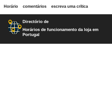
fiche.php
Horário
comentários
escreva uma crítica
loja-de-informatica
22
Directório de
Horários de funcionamento da loja em
Portugal