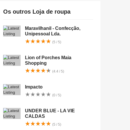
Os outros Loja de roupa
Maravilhanil - Confecção,
Unipessoal Lda.
★
★
★
★
★
★
★
★
★
★
(5 / 5)
Lion of Porches Maia
Shopping
★
★
★
★
★
★
★
★
★
★
(4.4 / 5)
Impacto
★
★
★
★
★
★
★
★
★
★
(0 / 5)
UNDER BLUE - LA VIE
CALDAS
★
★
★
★
★
★
★
★
★
★
(5 / 5)