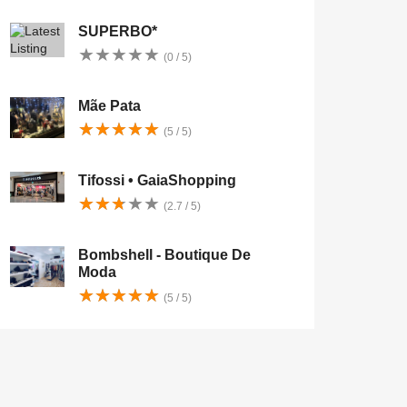
SUPERBO*
★
★
★
★
★
★
★
★
★
★
(0 / 5)
Mãe Pata
★
★
★
★
★
★
★
★
★
★
(5 / 5)
Tifossi • GaiaShopping
★
★
★
★
★
★
★
★
★
★
(2.7 / 5)
Bombshell - Boutique De
Moda
★
★
★
★
★
★
★
★
★
★
(5 / 5)