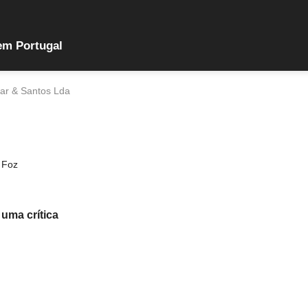
em Portugal
ar & Santos Lda
 Foz
 uma crítica