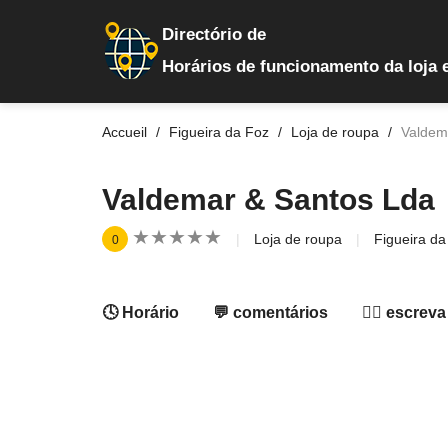
Directório de
Horários de funcionamento da loja 
Accueil
Figueira da Foz
Loja de roupa
Valdem
Valdemar & Santos Lda
★
★
★
★
★
★
★
★
★
★
Loja de roupa
Figueira da
0
🕓 Horário
💬 comentários
✍🏻 escreva