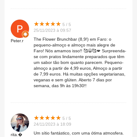
★
★
★
★
★
★
★
★
★
★
5 / 5
25/11/2023 à 09:57
The Flower Brunchbar (8,9!) em Faro: o
Peter.r
pequeno-almoço e almoço mais alegre de
Faro! Nós amamos isso!! 🥰😀🥰💋 Surpreenda-
se com pratos lindamente preparados que têm
um sabor tão bom quanto parecem. Pequeno-
almoço a partir de 4,99 euros, Almoço a partir
de 7,99 euros. Há muitas opções vegetarianas,
veganas e sem glúten. Aberto 7 dias por
semana, das 9h às 19h30!!
★
★
★
★
★
★
★
★
★
★
5 / 5
24/11/2023 à 18:09
Um sítio fantástico, com uma ótima atmosfera.
rita.�