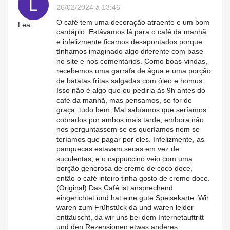
26/02/2024 à 13:46
O café tem uma decoração atraente e um bom
Lea.
cardápio. Estávamos lá para o café da manhã
e infelizmente ficamos desapontados porque
tínhamos imaginado algo diferente com base
no site e nos comentários. Como boas-vindas,
recebemos uma garrafa de água e uma porção
de batatas fritas salgadas com óleo e homus.
Isso não é algo que eu pediria às 9h antes do
café da manhã, mas pensamos, se for de
graça, tudo bem. Mal sabíamos que seríamos
cobrados por ambos mais tarde, embora não
nos perguntassem se os queríamos nem se
teríamos que pagar por eles. Infelizmente, as
panquecas estavam secas em vez de
suculentas, e o cappuccino veio com uma
porção generosa de creme de coco doce,
então o café inteiro tinha gosto de creme doce.
(Original) Das Café ist ansprechend
eingerichtet und hat eine gute Speisekarte. Wir
waren zum Frühstück da und waren leider
enttäuscht, da wir uns bei dem Internetauftritt
und den Rezensionen etwas anderes