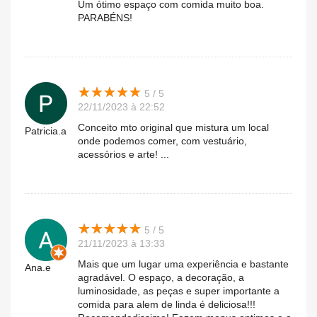
Um ótimo espaço com comida muito boa.
PARABÉNS!
★
★
★
★
★
★
★
★
★
★
5 / 5
22/11/2023 à 22:52
Conceito mto original que mistura um local
Patricia.a
onde podemos comer, com vestuário,
acessórios e arte! ...
★
★
★
★
★
★
★
★
★
★
5 / 5
21/11/2023 à 13:33
Mais que um lugar uma experiência e bastante
Ana.e
agradável. O espaço, a decoração, a
luminosidade, as peças e super importante a
comida para alem de linda é deliciosa!!!