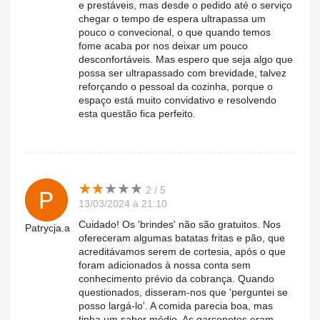
e prestáveis, mas desde o pedido até o serviço
chegar o tempo de espera ultrapassa um
pouco o convecional, o que quando temos
fome acaba por nos deixar um pouco
desconfortáveis. Mas espero que seja algo que
possa ser ultrapassado com brevidade, talvez
reforçando o pessoal da cozinha, porque o
espaço está muito convidativo e resolvendo
esta questão fica perfeito.
★
★
★
★
★
★
★
★
★
★
2 / 5
13/03/2024 à 21:10
Cuidado! Os 'brindes' não são gratuitos. Nos
Patrycja.a
ofereceram algumas batatas fritas e pão, que
acreditávamos serem de cortesia, após o que
foram adicionados à nossa conta sem
conhecimento prévio da cobrança. Quando
questionados, disseram-nos que 'perguntei se
posso largá-lo'. A comida parecia boa, mas
tinha um sabor médio. As garçonetes eram