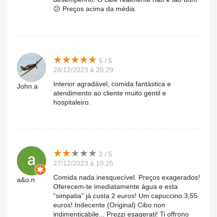
😕 Preços acima da média.
★
★
★
★
★
★
★
★
★
★
5 / 5
28/12/2023 à 20:29
Interior agradável, comida fantástica e
John.a
atendimento ao cliente muito gentil e
hospitaleiro.
★
★
★
★
★
★
★
★
★
★
2 / 5
27/12/2023 à 10:25
Comida nada inesquecível. Preços exagerados!
a&o.n
Oferecem-te imediatamente água e esta
“simpatia” já custa 2 euros! Um capuccino 3,55
euros! Indecente (Original) Cibo non
indimenticabile... Prezzi esagerati! Ti offrono