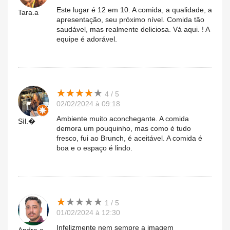
Este lugar é 12 em 10. A comida, a qualidade, a
Tara.a
apresentação, seu próximo nível. Comida tão
saudável, mas realmente deliciosa. Vá aqui. ! A
equipe é adorável.
★
★
★
★
★
★
★
★
★
★
4 / 5
02/02/2024 à 09:18
Ambiente muito aconchegante. A comida
Sìl.�
demora um pouquinho, mas como é tudo
fresco, fui ao Brunch, é aceitável. A comida é
boa e o espaço é lindo.
★
★
★
★
★
★
★
★
★
★
1 / 5
01/02/2024 à 12:30
Infelizmente nem sempre a imagem