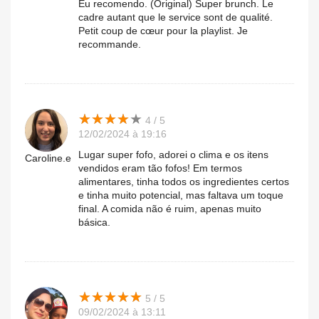
Eu recomendo. (Original) Super brunch. Le
cadre autant que le service sont de qualité.
Petit coup de cœur pour la playlist. Je
recommande.
★
★
★
★
★
★
★
★
★
★
4 / 5
12/02/2024 à 19:16
Lugar super fofo, adorei o clima e os itens
Caroline.e
vendidos eram tão fofos! Em termos
alimentares, tinha todos os ingredientes certos
e tinha muito potencial, mas faltava um toque
final. A comida não é ruim, apenas muito
básica.
★
★
★
★
★
★
★
★
★
★
5 / 5
09/02/2024 à 13:11