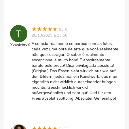
★
★
★
★
★
★
★
★
★
★
5 / 5
26/10/2023 à 13:58
A comida realmente se parece com as fotos;
Xx4sichtxX.
cada vez uma obra de arte que você realmente
não quer estragar. O sabor é realmente
excepcional e muito bom! E absolutamente
barato pelo preço! Dica privilegiada absoluta!
(Original) Das Essen sieht wirklich aus wie auf
den Bildern; jedes mal ein Kunstwerk, das man
eigentlich nicht wirklich durcheinander bringen
möchte. Geschmacklich wirklich
außergewöhnlich und sehr gut! Und für den
Preis absolut spottbillig! Absoluter Geheimtipp!
★
★
★
★
★
★
★
★
★
★