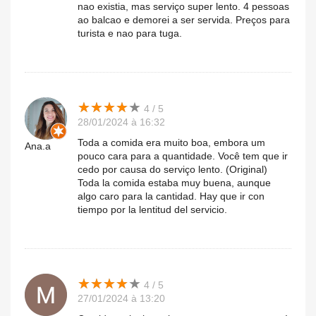
nao existia, mas serviço super lento. 4 pessoas
ao balcao e demorei a ser servida. Preços para
turista e nao para tuga.
★
★
★
★
★
★
★
★
★
★
4 / 5
28/01/2024 à 16:32
Toda a comida era muito boa, embora um
Ana.a
pouco cara para a quantidade. Você tem que ir
cedo por causa do serviço lento. (Original)
Toda la comida estaba muy buena, aunque
algo caro para la cantidad. Hay que ir con
tiempo por la lentitud del servicio.
★
★
★
★
★
★
★
★
★
★
4 / 5
27/01/2024 à 13:20