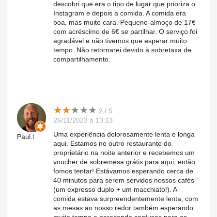
descobri que era o tipo de lugar que prioriza o
Instagram e depois a comida. A comida era
boa, mas muito cara. Pequeno-almoço de 17€
com acréscimo de 6€ se partilhar. O serviço foi
agradável e não tivemos que esperar muito
tempo. Não retornarei devido à sobretaxa de
compartilhamento.
★
★
★
★
★
★
★
★
★
★
2 / 5
26/11/2023 à 13:13
Uma experiência dolorosamente lenta e longa
Paul.l
aqui. Estamos no outro restaurante do
proprietário na noite anterior e recebemos um
voucher de sobremesa grátis para aqui, então
fomos tentar! Estávamos esperando cerca de
40 minutos para serem servidos nossos cafés
(um expresso duplo + um macchiato!). A
comida estava surpreendentemente lenta, com
as mesas ao nosso redor também esperando