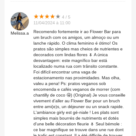
★
★
★
★
★
★
★
★
★
★
4 / 5
11/04/2024 à 11:00
Recomendo fortemente ir ao Flower Bar para
Melissa.a
um bruch com os amigos, um almoço ou um
lanche rápido. O clima feminino é ótimo! Os
pratos são simples mas cheios de nutrientes e
decorados com lindas flores 🌷 A única
desvantagem: este magnífico bar está
localizado numa rua com trânsito constante.
Foi difícil encontrar uma vaga de
estacionamento nas proximidades. Mas olha,
valeu a pena! Ps: pratos veganos sob
encomenda e cafés veganos de morrer (com
chantilly de coco 🤤) (Original) Je vous conseille
vivement d'aller au Flower Bar pour un bruch
entre ami(e)s, un déjeuner ou un snack rapide.
L'ambiance girly est gé-niale ! Les plats sont
simples mais bourrés de nutriments et dotés
d'une belle décoration fleurie 🌷 Seul bémole :
ce bar magnifique se trouve dans une rue dont
le trafic est constant. Il a été difficile de trouver