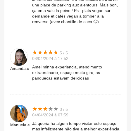
une place de parking aux alentours. Mais bon,
ça en a valu la peine ! Ps : plats vegan sur
demande et cafés vegan à tomber à la
renverse (avec chantille de coco 🤤)
★
★
★
★
★
★
★
★
★
★
5 / 5
08/04/2024 à 17:52
Amei minha experiencia, atendimento
Amanda.o
extraordinario, espaço muito giro, as
panquecas estavam deliciosas
★
★
★
★
★
★
★
★
★
★
3 / 5
04/04/2024 à 07:59
Já queria ha algum tempo visitar este espaço
Manuela.e
mas infelizmente não tive a melhor experiência.