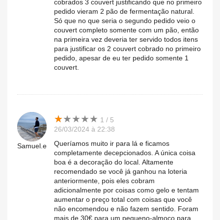
cobrados 3 couvert justificando que no primeiro
pedido vieram 2 pão de fermentação natural.
Só que no que seria o segundo pedido veio o
couvert completo somente com um pão, então
na primeira vez deveria ter servido todos itens
para justificar os 2 couvert cobrado no primeiro
pedido, apesar de eu ter pedido somente 1
couvert.
★
★
★
★
★
★
★
★
★
★
1 / 5
26/03/2024 à 22:38
Queríamos muito ir para lá e ficamos
Samuel.e
completamente decepcionados. A única coisa
boa é a decoração do local. Altamente
recomendado se você já ganhou na loteria
anteriormente, pois eles cobram
adicionalmente por coisas como gelo e tentam
aumentar o preço total com coisas que você
não encomendou e não fazem sentido. Foram
mais de 30€ para um pequeno-almoço para