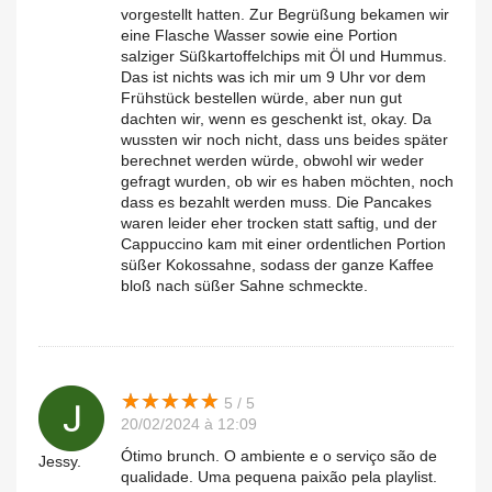
vorgestellt hatten. Zur Begrüßung bekamen wir
eine Flasche Wasser sowie eine Portion
salziger Süßkartoffelchips mit Öl und Hummus.
Das ist nichts was ich mir um 9 Uhr vor dem
Frühstück bestellen würde, aber nun gut
dachten wir, wenn es geschenkt ist, okay. Da
wussten wir noch nicht, dass uns beides später
berechnet werden würde, obwohl wir weder
gefragt wurden, ob wir es haben möchten, noch
dass es bezahlt werden muss. Die Pancakes
waren leider eher trocken statt saftig, und der
Cappuccino kam mit einer ordentlichen Portion
süßer Kokossahne, sodass der ganze Kaffee
bloß nach süßer Sahne schmeckte.
★
★
★
★
★
★
★
★
★
★
5 / 5
20/02/2024 à 12:09
Ótimo brunch. O ambiente e o serviço são de
Jessy.
qualidade. Uma pequena paixão pela playlist.