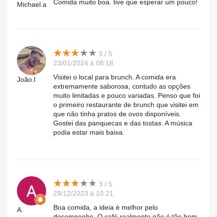
Comida muito boa. tive que esperar um pouco!
Michael.a
★
★
★
★
★
★
★
★
★
★
3 / 5
23/01/2024 à 08:18
Visitei o local para brunch. A comida era
João.l
extremamente saborosa, contudo as opções
muito limitadas e pouco variadas. Penso que foi
o primeiro restaurante de brunch que visitei em
que não tinha pratos de ovos disponíveis.
Gostei das panquecas e das tostas. A música
podia estar mais baixa.
★
★
★
★
★
★
★
★
★
★
3 / 5
29/12/2023 à 10:21
Boa comida, a ideia é melhor pelo
A.
desempenho. O café realmente não é tão bom