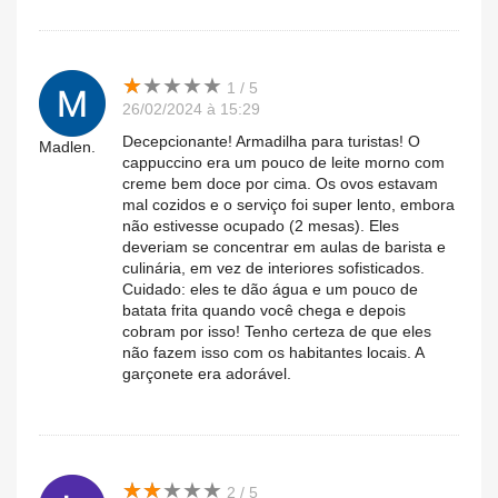
★
★
★
★
★
★
★
★
★
★
1 / 5
26/02/2024 à 15:29
Decepcionante! Armadilha para turistas! O
Madlen.
cappuccino era um pouco de leite morno com
creme bem doce por cima. Os ovos estavam
mal cozidos e o serviço foi super lento, embora
não estivesse ocupado (2 mesas). Eles
deveriam se concentrar em aulas de barista e
culinária, em vez de interiores sofisticados.
Cuidado: eles te dão água e um pouco de
batata frita quando você chega e depois
cobram por isso! Tenho certeza de que eles
não fazem isso com os habitantes locais. A
garçonete era adorável.
★
★
★
★
★
★
★
★
★
★
2 / 5