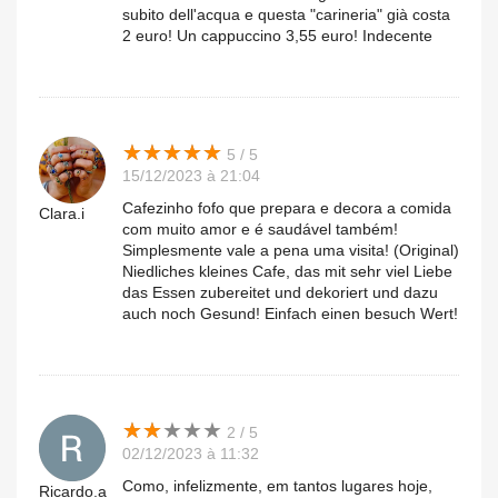
subito dell'acqua e questa "carineria" già costa
2 euro! Un cappuccino 3,55 euro! Indecente
★
★
★
★
★
★
★
★
★
★
5 / 5
15/12/2023 à 21:04
Cafezinho fofo que prepara e decora a comida
Clara.i
com muito amor e é saudável também!
Simplesmente vale a pena uma visita! (Original)
Niedliches kleines Cafe, das mit sehr viel Liebe
das Essen zubereitet und dekoriert und dazu
auch noch Gesund! Einfach einen besuch Wert!
★
★
★
★
★
★
★
★
★
★
2 / 5
02/12/2023 à 11:32
Como, infelizmente, em tantos lugares hoje,
Ricardo.a