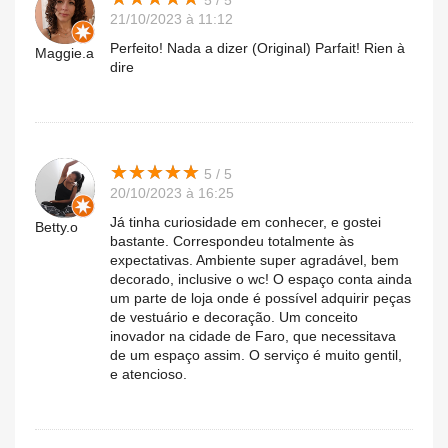
5 / 5
21/10/2023 à 11:12
Perfeito! Nada a dizer (Original) Parfait! Rien à
Maggie.a
dire
★
★
★
★
★
★
★
★
★
★
5 / 5
20/10/2023 à 16:25
Já tinha curiosidade em conhecer, e gostei
Betty.o
bastante. Correspondeu totalmente às
expectativas. Ambiente super agradável, bem
decorado, inclusive o wc! O espaço conta ainda
um parte de loja onde é possível adquirir peças
de vestuário e decoração. Um conceito
inovador na cidade de Faro, que necessitava
de um espaço assim. O serviço é muito gentil,
e atencioso.