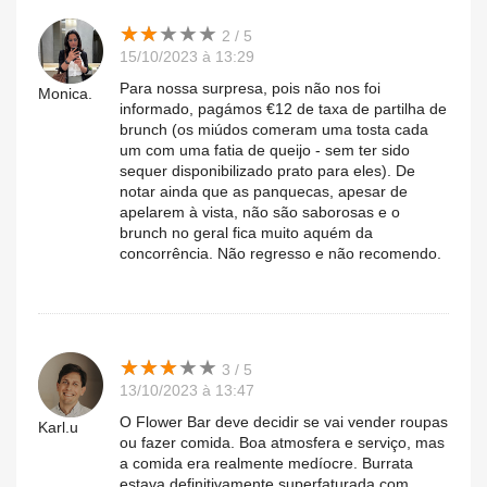
★
★
★
★
★
★
★
★
★
★
2 / 5
15/10/2023 à 13:29
Para nossa surpresa, pois não nos foi
Monica.
informado, pagámos €12 de taxa de partilha de
brunch (os miúdos comeram uma tosta cada
um com uma fatia de queijo - sem ter sido
sequer disponibilizado prato para eles). De
notar ainda que as panquecas, apesar de
apelarem à vista, não são saborosas e o
brunch no geral fica muito aquém da
concorrência. Não regresso e não recomendo.
★
★
★
★
★
★
★
★
★
★
3 / 5
13/10/2023 à 13:47
O Flower Bar deve decidir se vai vender roupas
Karl.u
ou fazer comida. Boa atmosfera e serviço, mas
a comida era realmente medíocre. Burrata
estava definitivamente superfaturada com