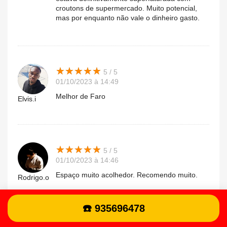
croutons de supermercado. Muito potencial,
mas por enquanto não vale o dinheiro gasto.
★
★
★
★
★
★
★
★
★
★
5 / 5
01/10/2023 à 14:49
Melhor de Faro
Elvis.i
★
★
★
★
★
★
★
★
★
★
5 / 5
01/10/2023 à 14:46
Espaço muito acolhedor. Recomendo muito.
Rodrigo.o
☎️ 935696478