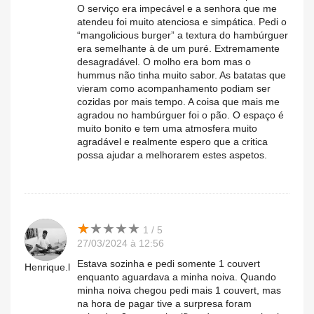
O serviço era impecável e a senhora que me
atendeu foi muito atenciosa e simpática. Pedi o
“mangolicious burger” a textura do hambúrguer
era semelhante à de um puré. Extremamente
desagradável. O molho era bom mas o
hummus não tinha muito sabor. As batatas que
vieram como acompanhamento podiam ser
cozidas por mais tempo. A coisa que mais me
agradou no hambúrguer foi o pão. O espaço é
muito bonito e tem uma atmosfera muito
agradável e realmente espero que a critica
possa ajudar a melhorarem estes aspetos.
★
★
★
★
★
★
★
★
★
★
1 / 5
27/03/2024 à 12:56
Estava sozinha e pedi somente 1 couvert
Henrique.l
enquanto aguardava a minha noiva. Quando
minha noiva chegou pedi mais 1 couvert, mas
na hora de pagar tive a surpresa foram