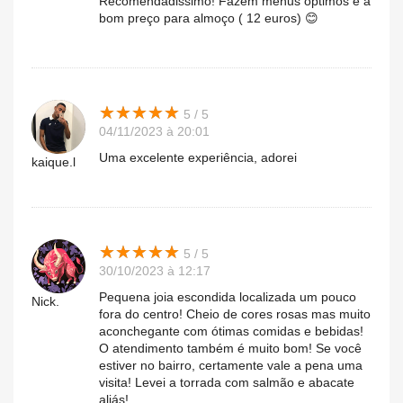
Recomendadissimo! Fazem menus optimos e a
bom preço para almoço ( 12 euros) 😊
★
★
★
★
★
★
★
★
★
★
5 / 5
04/11/2023 à 20:01
Uma excelente experiência, adorei
kaique.l
★
★
★
★
★
★
★
★
★
★
5 / 5
30/10/2023 à 12:17
Pequena joia escondida localizada um pouco
Nick.
fora do centro! Cheio de cores rosas mas muito
aconchegante com ótimas comidas e bebidas!
O atendimento também é muito bom! Se você
estiver no bairro, certamente vale a pena uma
visita! Levei a torrada com salmão e abacate
aliás!