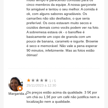
muito tempo e parecendo confusas para os
cinco membros da equipe. A nossa garçonete
foi amigável e tentou o seu melhor. A comida é
ok, com alguns sabores agradáveis. Os
camarões não são desfiados, o que seria
preferível. Os ovos estavam muito secos e
cozidos demais como vocês podem ver na foto.
A sobremesa estava ok - o banoffee é
basicamente um copo de granola com um
pouco de banana, caramelo e iogurte. Brownie
é seco e memorável. Não vale a pena esperar
90 minutos, infelizmente. Mas as fotos estão
ótimas!
★
★
★
★
★
★
★
★
★
★
1 / 5
25/11/2023 à 12:30
Os preços estão acima da qualidade. 3 5€ por
Margarida.u
um chá ou 1,5€ por um café não justifica nem a
localização nem a qualidade.