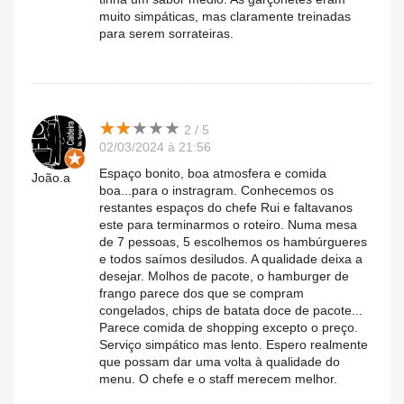
muito simpáticas, mas claramente treinadas
para serem sorrateiras.
★
★
★
★
★
★
★
★
★
★
2 / 5
02/03/2024 à 21:56
Espaço bonito, boa atmosfera e comida
João.a
boa...para o instragram. Conhecemos os
restantes espaços do chefe Rui e faltavanos
este para terminarmos o roteiro. Numa mesa
de 7 pessoas, 5 escolhemos os hambúrgueres
e todos saímos desiludos. A qualidade deixa a
desejar. Molhos de pacote, o hamburger de
frango parece dos que se compram
congelados, chips de batata doce de pacote...
Parece comida de shopping excepto o preço.
Serviço simpático mas lento. Espero realmente
que possam dar uma volta à qualidade do
menu. O chefe e o staff merecem melhor.