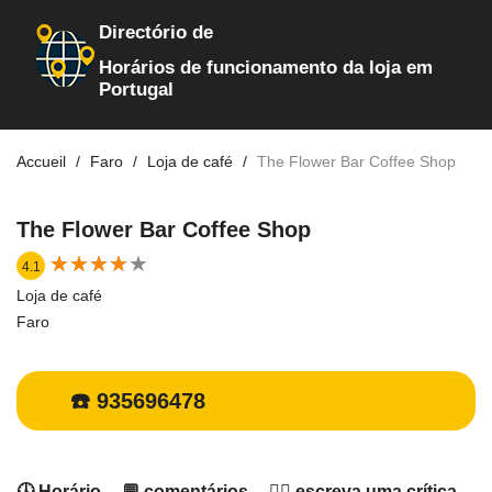
Directório de
Horários de funcionamento da loja em
Portugal
Accueil
Faro
Loja de café
The Flower Bar Coffee Shop
The Flower Bar Coffee Shop
★
★
★
★
★
★
★
★
★
★
4.1
Loja de café
Faro
☎️ 935696478
🕓 Horário
💬 comentários
✍🏻 escreva uma crítica