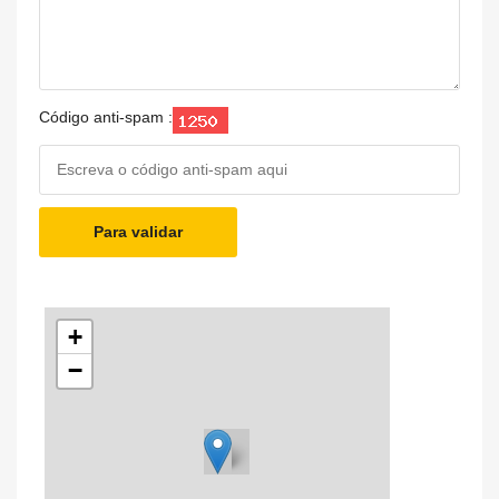
Código anti-spam :
Para validar
+
−