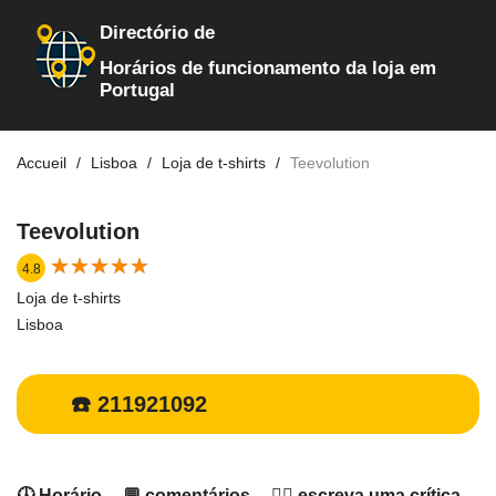
Directório de
Horários de funcionamento da loja em
Portugal
Accueil
Lisboa
Loja de t-shirts
Teevolution
Teevolution
★
★
★
★
★
★
★
★
★
★
4.8
Loja de t-shirts
Lisboa
☎️ 211921092
🕓 Horário
💬 comentários
✍🏻 escreva uma crítica