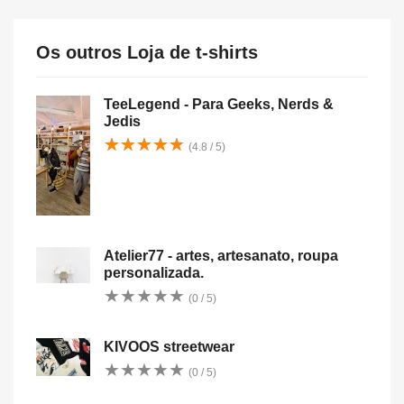
Os outros Loja de t-shirts
TeeLegend - Para Geeks, Nerds &
Jedis
★
★
★
★
★
★
★
★
★
★
(4.8 / 5)
Atelier77 - artes, artesanato, roupa
personalizada.
★
★
★
★
★
★
★
★
★
★
(0 / 5)
KIVOOS streetwear
★
★
★
★
★
★
★
★
★
★
(0 / 5)