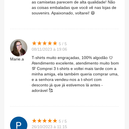
as camisetas parecem de alta qualidade! Não
as coisas embaladas que você vê nas lojas de
souvenirs. Apaixonado, voltarei! 😄
★
★
★
★
★
★
★
★
★
★
5 / 5
08/11/2023 à 19:06
T-shirts muito engraçadas, 100% algodão 👕
Marie.a
Atendimento excelente, atendimento muito bom
💯 Comprei 3 t-shirts e voltei mais tarde com a
minha amiga, ela também queria comprar uma,
e a senhora vendeu-nos a t-short com
desconto já que já estivemos lá antes -
adorável 🥰
★
★
★
★
★
★
★
★
★
★
5 / 5
26/10/2023 à 11:15