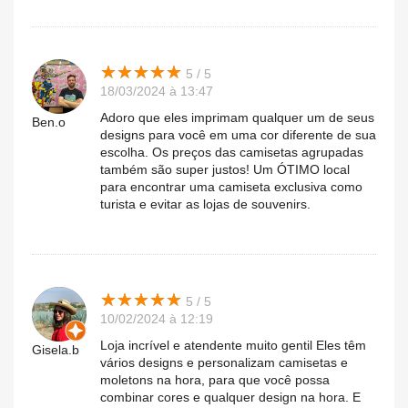
★
★
★
★
★
★
★
★
★
★
5 / 5
18/03/2024 à 13:47
Adoro que eles imprimam qualquer um de seus
Ben.o
designs para você em uma cor diferente de sua
escolha. Os preços das camisetas agrupadas
também são super justos! Um ÓTIMO local
para encontrar uma camiseta exclusiva como
turista e evitar as lojas de souvenirs.
★
★
★
★
★
★
★
★
★
★
5 / 5
10/02/2024 à 12:19
Loja incrível e atendente muito gentil Eles têm
Gisela.b
vários designs e personalizam camisetas e
moletons na hora, para que você possa
combinar cores e qualquer design na hora. E