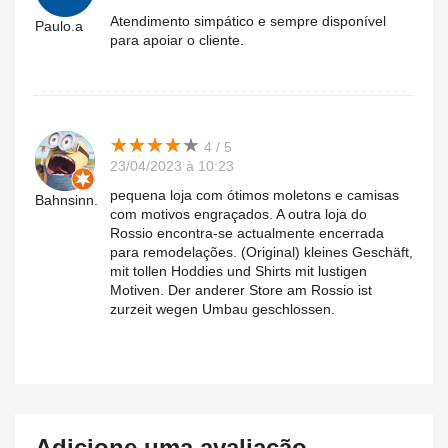
Atendimento simpático e sempre disponível
Paulo.a
para apoiar o cliente.
★
★
★
★
★
★
★
★
★
★
4 / 5
23/04/2023 à 10:23
pequena loja com ótimos moletons e camisas
Bahnsinn.
com motivos engraçados. A outra loja do
Rossio encontra-se actualmente encerrada
para remodelações. (Original) kleines Geschäft,
mit tollen Hoddies und Shirts mit lustigen
Motiven. Der anderer Store am Rossio ist
zurzeit wegen Umbau geschlossen.
Adicione uma avaliação