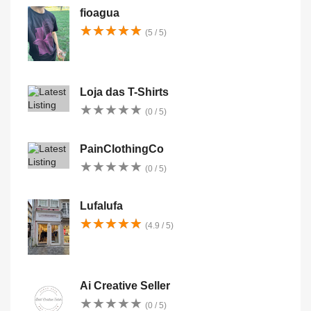
fioagua
★
★
★
★
★
★
★
★
★
★
(5 / 5)
Loja das T-Shirts
★
★
★
★
★
★
★
★
★
★
(0 / 5)
PainClothingCo
★
★
★
★
★
★
★
★
★
★
(0 / 5)
Lufalufa
★
★
★
★
★
★
★
★
★
★
(4.9 / 5)
Ai Creative Seller
★
★
★
★
★
★
★
★
★
★
(0 / 5)