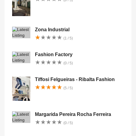
(0 / 5)
Zona Industrial
★
★
★
★
★
★
★
★
★
★
(1 / 5)
Fashion Factory
★
★
★
★
★
★
★
★
★
★
(0 / 5)
Tiffosi Felgueiras - Ribalta Fashion
★
★
★
★
★
★
★
★
★
★
(5 / 5)
Margarida Pereira Rocha Ferreira
★
★
★
★
★
★
★
★
★
★
(0 / 5)