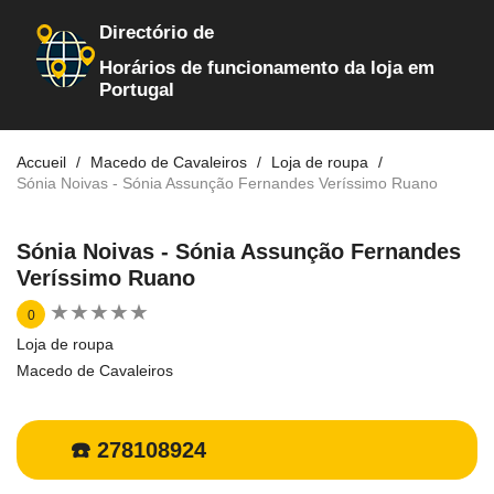
Directório de
Horários de funcionamento da loja em
Portugal
Accueil
Macedo de Cavaleiros
Loja de roupa
Sónia Noivas - Sónia Assunção Fernandes Veríssimo Ruano
Sónia Noivas - Sónia Assunção Fernandes
Veríssimo Ruano
★
★
★
★
★
★
★
★
★
★
0
Loja de roupa
Macedo de Cavaleiros
☎️ 278108924