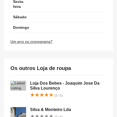
Sexta-
feira
Sábado
Domingo
Um erro no cronograma?
Os outros Loja de roupa
Loja Dos Bebes - Joaquim Jose Da
Silva Lourenço
★
★
★
★
★
★
★
★
★
★
(5 / 5)
Silva & Monteiro Lda
★
★
★
★
★
★
★
★
★
★