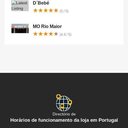
D´Bebé
★
★
★
★
★
★
★
★
★
★
(5 / 5)
MO Rio Maior
★
★
★
★
★
★
★
★
★
★
(4.4 / 5)
Directório de
Horários de funcionamento da loja em Portugal