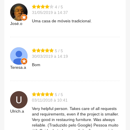
4 / 5
31/05/2019 à 14:37
Uma casa de móveis tradicional.
José.o
5 / 5
30/03/2019 à 14:19
Bom
Teresa.a
5 / 5
03/11/2018 à 10:41
Very helpful person. Takes care of all requests
Ulrich.a
and requirements, even if the project is smaller.
Very good in restauring furniture. Was always
reliable. (Traduzido pelo Google) Pessoa muito