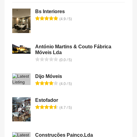
Bs Interiores
(4.9 / 5)
António Martins & Couto Fábrica
Móveis Lda
(0.0 / 5)
Dijo Móveis
(4.0 / 5)
Estofador
(4.7 / 5)
Construções Painço,Lda