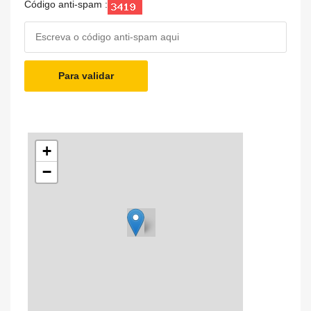
Código anti-spam :
Para validar
+
−