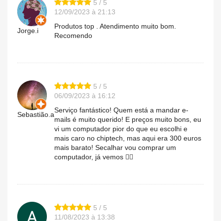
5 / 5
12/09/2023 à 21:13
Produtos top . Atendimento muito bom.
Jorge.i
Recomendo
5 / 5
06/09/2023 à 16:12
Serviço fantástico! Quem está a mandar e-
Sebastião.a
mails é muito querido! E preços muito bons, eu
vi um computador pior do que eu escolhi e
mais caro no chiptech, mas aqui era 300 euros
mais barato! Secalhar vou comprar um
computador, já vemos 🤷‍♂️
5 / 5
11/08/2023 à 13:38