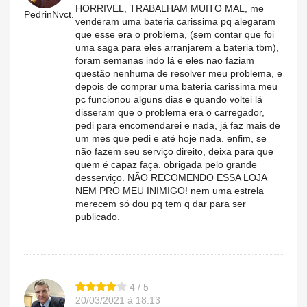
HORRIVEL, TRABALHAM MUITO MAL, me
PedrinNvct.
venderam uma bateria carissima pq alegaram
que esse era o problema, (sem contar que foi
uma saga para eles arranjarem a bateria tbm),
foram semanas indo lá e eles nao faziam
questão nenhuma de resolver meu problema, e
depois de comprar uma bateria carissima meu
pc funcionou alguns dias e quando voltei lá
disseram que o problema era o carregador,
pedi para encomendarei e nada, já faz mais de
um mes que pedi e até hoje nada. enfim, se
não fazem seu serviço direito, deixa para que
quem é capaz faça. obrigada pelo grande
desserviço. NÃO RECOMENDO ESSA LOJA
NEM PRO MEU INIMIGO! nem uma estrela
merecem só dou pq tem q dar para ser
publicado.
4 / 5
20/03/2021 à 18:13