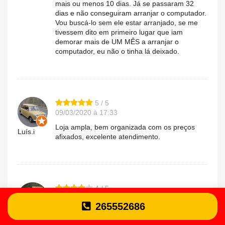
mais ou menos 10 dias. Já se passaram 32
dias e não conseguiram arranjar o computador.
Vou buscá-lo sem ele estar arranjado, se me
tivessem dito em primeiro lugar que iam
demorar mais de UM MÊS a arranjar o
computador, eu não o tinha lá deixado.
5 / 5
09/03/2020 à 17:33
Loja ampla, bem organizada com os preços
Luís.i
afixados, excelente atendimento.
4 / 5
14/02/2020 à 15:54
265552686
Simpatia rapidez e eficiência.
Vitor.e