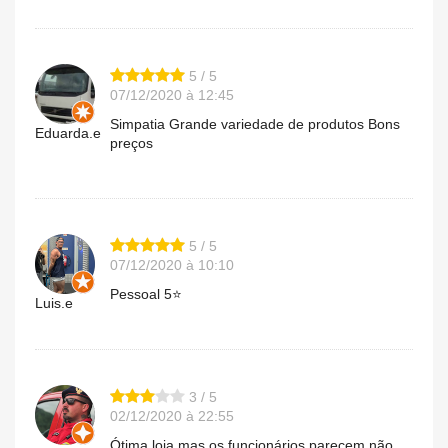
5 / 5
07/12/2020 à 12:45
Simpatia Grande variedade de produtos Bons
Eduarda.e
preços
5 / 5
07/12/2020 à 10:10
Pessoal 5⭐
Luis.e
3 / 5
02/12/2020 à 22:55
Ótima loja,mas os funcionários parecem não