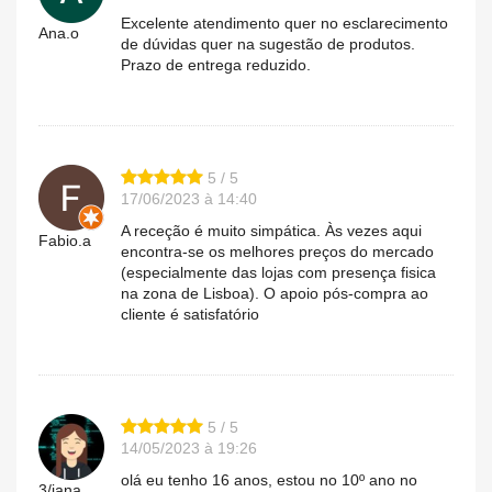
Excelente atendimento quer no esclarecimento
Ana.o
de dúvidas quer na sugestão de produtos.
Prazo de entrega reduzido.
5 / 5
17/06/2023 à 14:40
A receção é muito simpática. Às vezes aqui
Fabio.a
encontra-se os melhores preços do mercado
(especialmente das lojas com presença fisica
na zona de Lisboa). O apoio pós-compra ao
cliente é satisfatório
5 / 5
14/05/2023 à 19:26
olá eu tenho 16 anos, estou no 10º ano no
3/iana.