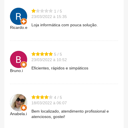
1 / 5
23/03/2022 à 15:35
Loja informática com pouca solução.
Ricardo.e
5 / 5
23/03/2022 à 10:52
Eficientes, rápidos e simpáticos
Bruno.i
4 / 5
18/03/2022 à 06:07
Bem localizado, atendimento profissional e
Anabela.i
atenciosos, gostei!