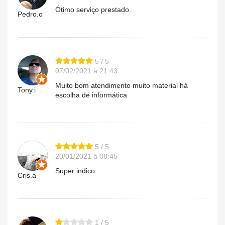
Ótimo serviço prestado.
Pedro.o
5 / 5
07/02/2021 à 21:43
Muito bom atendimento muito material há
Tony.i
escolha de informática
5 / 5
20/01/2021 à 08:45
Super indico.
Cris.a
1 / 5