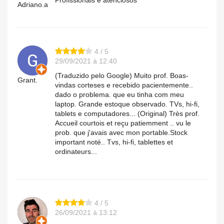
Profissionais e atenciosos
Adriano.a
4 / 5
29/09/2021 à 12:40
(Traduzido pelo Google) Muito prof. Boas-
Grant.
vindas corteses e recebido pacientemente..
dado o problema. que eu tinha com meu
laptop. Grande estoque observado. TVs, hi-fi,
tablets e computadores... (Original) Très prof.
Accueil courtois et reçu patiemment .. vu le
prob. que j'avais avec mon portable.Stock
important noté.. Tvs, hi-fi, tablettes et
ordinateurs...
4 / 5
26/09/2021 à 13:12