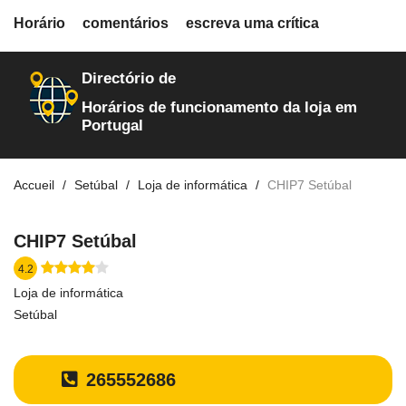
fiche.php
Horário
comentários
escreva uma crítica
loja-de-informatica
730
Directório de
Horários de funcionamento da loja em
Portugal
Accueil
Setúbal
Loja de informática
CHIP7 Setúbal
CHIP7 Setúbal
4.2
Loja de informática
Setúbal
265552686