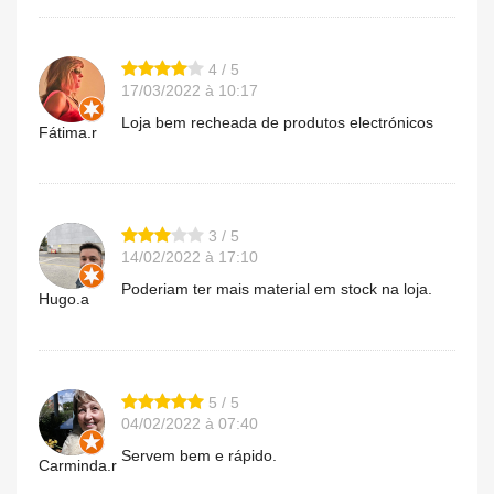
4 / 5
17/03/2022 à 10:17
Loja bem recheada de produtos electrónicos
Fátima.r
3 / 5
14/02/2022 à 17:10
Poderiam ter mais material em stock na loja.
Hugo.a
5 / 5
04/02/2022 à 07:40
Servem bem e rápido.
Carminda.r