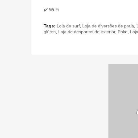
✔️ Wi-Fi
Tags:
Loja de surf
,
Loja de diversões de praia
,
glúten
,
Loja de desportos de exterior
,
Poke
,
Loj