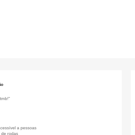
ão
 tmb!"
acessível a pessoas
 de rodas