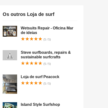
Os outros Loja de surf
Wetsuits Repair - Oficina Mar
de ideias
★
★
★
★
★
★
★
★
★
★
(5 / 5)
Steve surfboards, repairs &
sustainable surfcrafts
★
★
★
★
★
★
★
★
★
★
(5 / 5)
Loja de surf Peacock
★
★
★
★
★
★
★
★
★
★
(5 / 5)
Island Style Surfshop