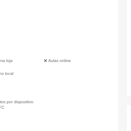
na loja
❌ Aulas online
no local
os por dispositivo
NFC