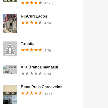
★
★
★
★
★
★
★
★
★
★
(4.4 / 5)
RipCurl Lagos
★
★
★
★
★
★
★
★
★
★
(4 / 5)
Txustta
★
★
★
★
★
★
★
★
★
★
(5 / 5)
Vila Branca mar azul
★
★
★
★
★
★
★
★
★
★
(0 / 5)
Bana Praia Carcavelos
★
★
★
★
★
★
★
★
★
★
(4.8 / 5)