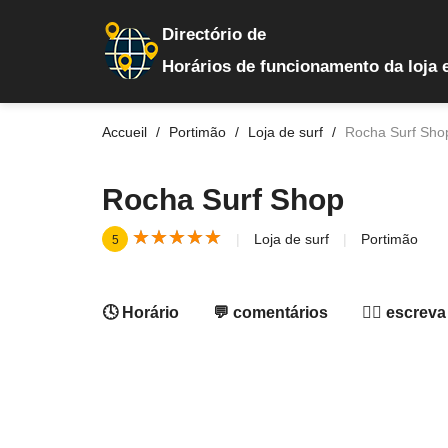
Directório de
Horários de funcionamento da loja 
Accueil
Portimão
Loja de surf
Rocha Surf Sho
Rocha Surf Shop
★
★
★
★
★
★
★
★
★
★
Loja de surf
Portimão
5
🕓 Horário
💬 comentários
✍🏻 escreva