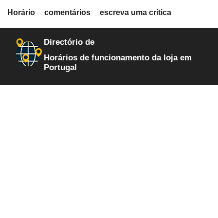
fiche.php
Horário
comentários
escreva uma crítica
loja-de-informatica
207
Directório de
Horários de funcionamento da loja em
Portugal