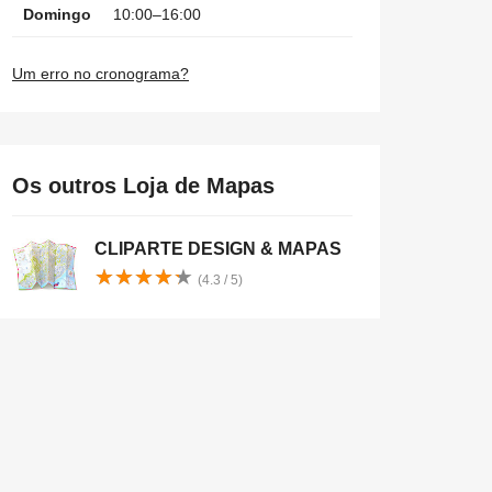
Domingo
10:00–16:00
Um erro no cronograma?
Os outros Loja de Mapas
CLIPARTE DESIGN & MAPAS
★
★
★
★
★
★
★
★
★
★
(4.3 / 5)