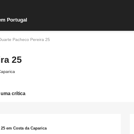
em Portugal
Duarte Pacheco Pereira 25
ra 25
Caparica
 uma crítica
 25 em Costa da Caparica