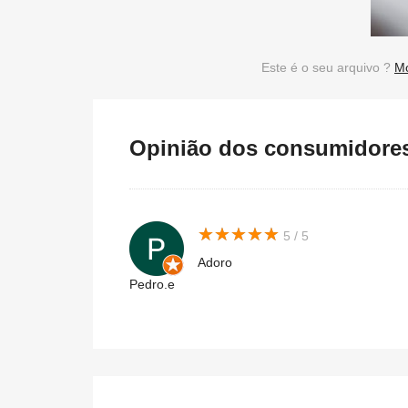
Este é o seu arquivo ?
Mo
Opinião dos consumidores 
★
★
★
★
★
★
★
★
★
★
5 / 5
Adoro
Pedro.e