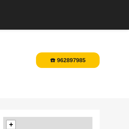
☎️ 962897985
+