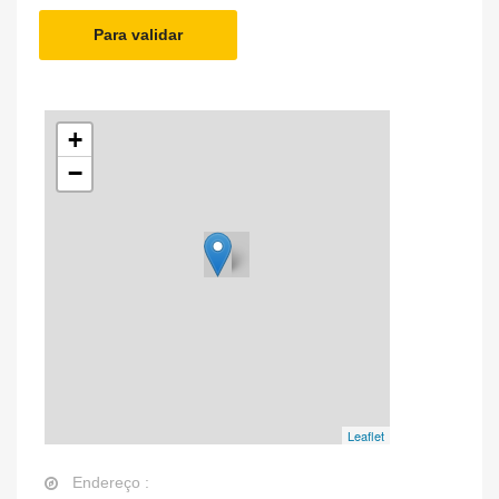
Para validar
+
−
Leaflet
Endereço :