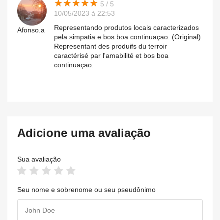
★
★
★
★
★
★
★
★
★
★
5 / 5
10/05/2023 à 22:53
Representando produtos locais caracterizados
Afonso.a
pela simpatia e bos boa continuaçao. (Original)
Representant des produifs du terroir
caractérisé par l'amabilité et bos boa
continuaçao.
Adicione uma avaliação
Sua avaliação
Seu nome e sobrenome ou seu pseudônimo