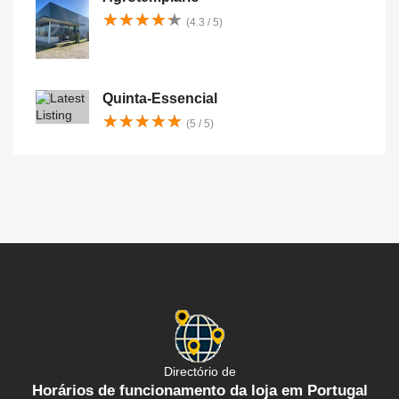
★
★
★
★
★
★
★
★
★
★
(4.3 / 5)
Quinta-Essencial
★
★
★
★
★
★
★
★
★
★
(5 / 5)
Directório de
Horários de funcionamento da loja em Portugal