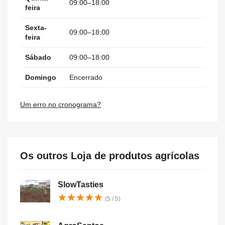
09:00–18:00
feira
Sexta-
09:00–18:00
feira
Sábado
09:00–18:00
Domingo
Encerrado
Um erro no cronograma?
Os outros Loja de produtos agrícolas
SlowTasties
★
★
★
★
★
★
★
★
★
★
(5 / 5)