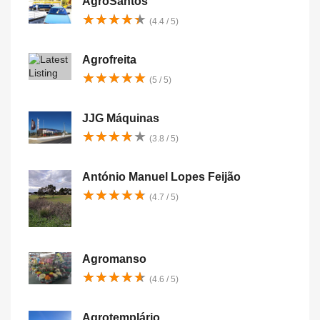
AgroSantos
★
★
★
★
★
★
★
★
★
★
(4.4 / 5)
Agrofreita
★
★
★
★
★
★
★
★
★
★
(5 / 5)
JJG Máquinas
★
★
★
★
★
★
★
★
★
★
(3.8 / 5)
António Manuel Lopes Feijão
★
★
★
★
★
★
★
★
★
★
(4.7 / 5)
Agromanso
★
★
★
★
★
★
★
★
★
★
(4.6 / 5)
Agrotemplário