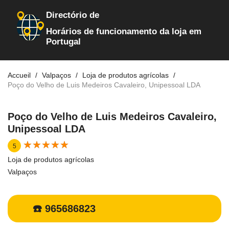
Directório de
Horários de funcionamento da loja em
Portugal
Accueil
Valpaços
Loja de produtos agrícolas
Poço do Velho de Luis Medeiros Cavaleiro, Unipessoal LDA
Poço do Velho de Luis Medeiros Cavaleiro,
Unipessoal LDA
★
★
★
★
★
★
★
★
★
★
5
Loja de produtos agrícolas
Valpaços
☎️ 965686823