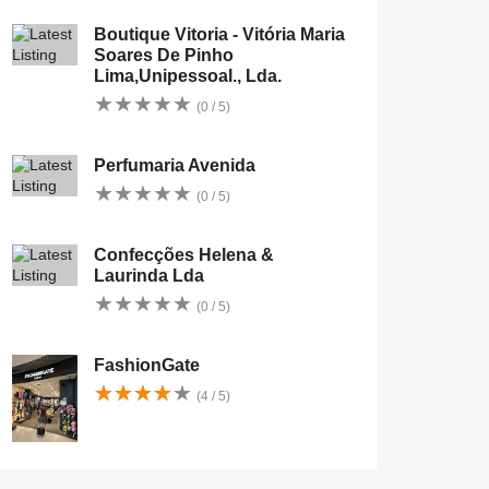
Boutique Vitoria - Vitória Maria
Soares De Pinho
Lima,Unipessoal., Lda.
★
★
★
★
★
★
★
★
★
★
(0 / 5)
Perfumaria Avenida
★
★
★
★
★
★
★
★
★
★
(0 / 5)
Confecções Helena &
Laurinda Lda
★
★
★
★
★
★
★
★
★
★
(0 / 5)
FashionGate
★
★
★
★
★
★
★
★
★
★
(4 / 5)