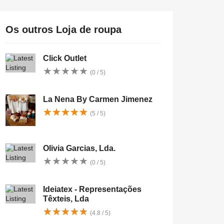
Os outros Loja de roupa
Click Outlet
★
★
★
★
★
★
★
★
★
★
(0 / 5)
La Nena By Carmen Jimenez
★
★
★
★
★
★
★
★
★
★
(5 / 5)
Olivia Garcias, Lda.
★
★
★
★
★
★
★
★
★
★
(0 / 5)
Ideiatex - Representações
Têxteis, Lda
★
★
★
★
★
★
★
★
★
★
(4.8 / 5)