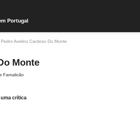
em Portugal
Pedro Avelino Cardoso Do Monte
 Do Monte
de Famalicão
 uma crítica