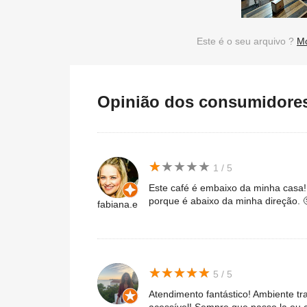
Este é o seu arquivo ?
Mo
Opinião dos consumidores 
★
★
★
★
★
★
★
★
★
★
1 / 5
Este café é embaixo da minha casa
porque é abaixo da minha direção. 
fabiana.e
★
★
★
★
★
★
★
★
★
★
5 / 5
Atendimento fantástico! Ambiente tr