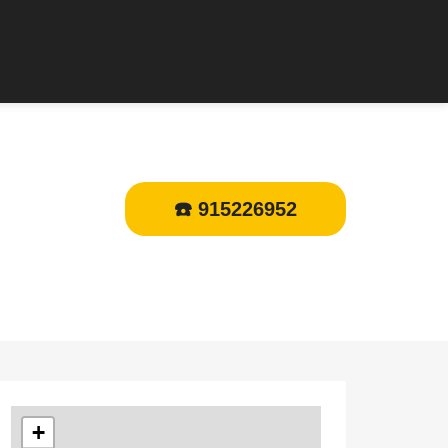
☎️ 915226952
+