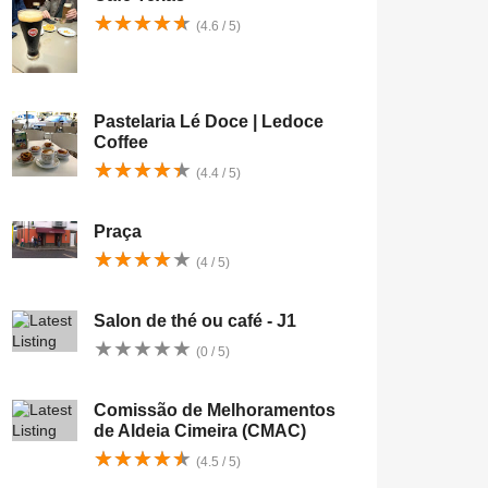
★
★
★
★
★
★
★
★
★
★
(4.6 / 5)
Pastelaria Lé Doce | Ledoce
Coffee
★
★
★
★
★
★
★
★
★
★
(4.4 / 5)
Praça
★
★
★
★
★
★
★
★
★
★
(4 / 5)
Salon de thé ou café - J1
★
★
★
★
★
★
★
★
★
★
(0 / 5)
Comissão de Melhoramentos
de Aldeia Cimeira (CMAC)
★
★
★
★
★
★
★
★
★
★
(4.5 / 5)