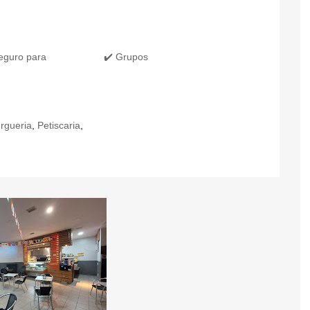
eguro para
✔️ Grupos
rgueria
,
Petiscaria
,