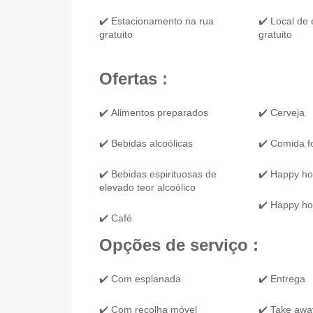
✔️ Estacionamento na rua
✔️ Local de
gratuito
gratuito
Ofertas :
✔️ Alimentos preparados
✔️ Cerveja
✔️ Bebidas alcoólicas
✔️ Comida f
✔️ Bebidas espirituosas de
✔️ Happy ho
elevado teor alcoólico
✔️ Happy ho
✔️ Café
Opções de serviço :
✔️ Com esplanada
✔️ Entrega
✔️ Com recolha móvel
✔️ Take awa