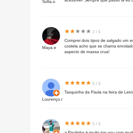
acessível! Sempre que passo la eu 
Sofia.o
★
★
★
★
★
★
★
★
★
★
2 / 5
Comprei dois tipos de salgado um e
costela acho que se chama enrolad
Maya.e
aspecto de massa crua!
★
★
★
★
★
★
★
★
★
★
5 / 5
Tasquinha da Paula na feira de Leir
Lourenço.r
★
★
★
★
★
★
★
★
★
★
5 / 5
a Paulinha é muito top vou com muit