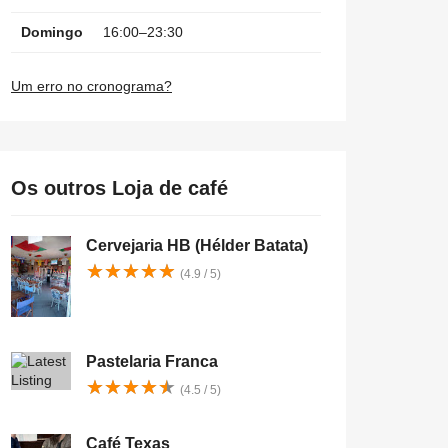
Domingo
16:00–23:30
Um erro no cronograma?
Os outros Loja de café
Cervejaria HB (Hélder Batata)
★
★
★
★
★
★
★
★
★
★
(4.9 / 5)
Pastelaria Franca
★
★
★
★
★
★
★
★
★
★
(4.5 / 5)
Café Texas