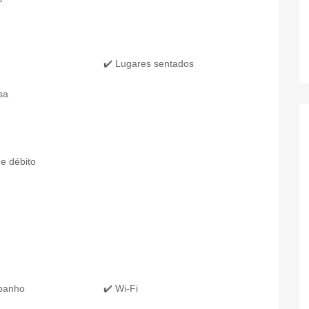
✔️ Lugares sentados
sa
e débito
 banho
✔️ Wi-Fi