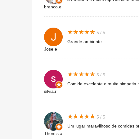
branco.e
★
★
★
★
★
★
★
★
★
★
5 / 5
Grande ambiente
Jose.e
★
★
★
★
★
★
★
★
★
★
5 / 5
Comida excelente e muita simpatia 
silvia.r
★
★
★
★
★
★
★
★
★
★
5 / 5
Um lugar maravilhoso de comidas br
Themis.a