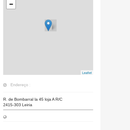
−
Leaflet
Endereço :
R. de Bombarral la 45 loja A R/C
2415-303
Leiria