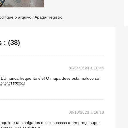
difique o arquivo
/
Apagar registro
: (38)
06/04/2024 à 10:44
! EU nunca frequento ele! O mapa deve está maluco só
🤔🤔🤔❓❓❓🤣😂
09/10/2023 à 16:18
anquilo e uns salgados deliciososssss a um preço super