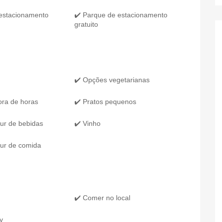
 estacionamento
✔️ Parque de estacionamento
gratuito
✔️ Opções vegetarianas
ora de horas
✔️ Pratos pequenos
ur de bebidas
✔️ Vinho
ur de comida
✔️ Comer no local
y