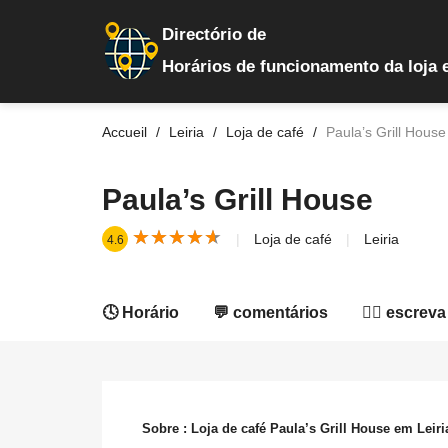
Directório de
Horários de funcionamento da loja 
Accueil
Leiria
Loja de café
Paula’s Grill House
Paula’s Grill House
★
★
★
★
★
★
★
★
★
★
Loja de café
Leiria
4.6
🕓 Horário
💬 comentários
✍🏻 escreva
Sobre : Loja de café Paula’s Grill House em Leiri