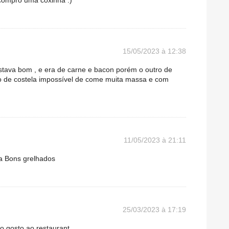
compro uma coxinha :)
15/05/2023 à 12:38
stava bom , e era de carne e bacon porém o outro de
o de costela impossível de come muita massa e com
11/05/2023 à 21:11
ia Bons grelhados
25/03/2023 à 17:19
o gosto ao restaurant