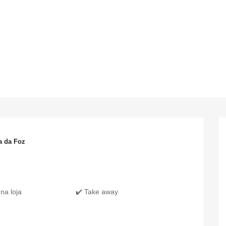
a da Foz
na loja
✔️ Take away