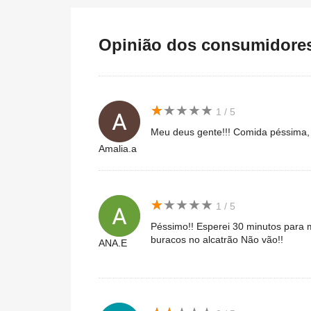
Opinião dos consumidores 
★
★
★
★
★
★
★
★
★
★
1 / 5
Meu deus gente!!! Comida péssima,
Amalia.a
★
★
★
★
★
★
★
★
★
★
1 / 5
Péssimo!! Esperei 30 minutos para 
buracos no alcatrão Não vão!!
ANA.E