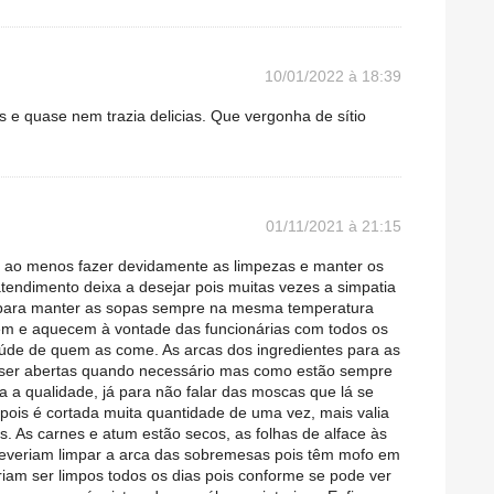
10/01/2022 à 18:39
s e quase nem trazia delicias. Que vergonha de sítio
01/11/2021 à 21:15
 ao menos fazer devidamente as limpezas e manter os
atendimento deixa a desejar pois muitas vezes a simpatia
as para manter as sopas sempre na mesma temperatura
em e aquecem à vontade das funcionárias com todos os
aúde de quem as come. As arcas dos ingredientes para as
ser abertas quando necessário mas como estão sempre
a a qualidade, já para não falar das moscas que lá se
ois é cortada muita quantidade de uma vez, mais valia
. As carnes e atum estão secos, as folhas de alface às
deveriam limpar a arca das sobremesas pois têm mofo em
iam ser limpos todos os dias pois conforme se pode ver