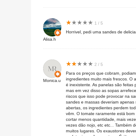
★
★
★
★
★
★
★
★
★
★
1 / 5
Horrivel, pedi uma sandes de delicia
Alisa.h
★
★
★
★
★
★
★
★
★
★
2 / 5
Para os preços que cobram, podiam
ingredientes muito mais frescos. O 
Monica.u
é inexistente. As panelas são feit
mas em vez disso as sopas arrefec
riscos que isso pode provocar na s
sandes e massas deveriam apenas 
abertas, os ingredientes perdem tod
vêm. O tomate raramente está bom p
cortar menos quantidade, mais vezes
vezes dão nojo, etc etc... Também 
muitos lugares. Os exaustores dever