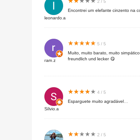
★
★
★
★
★
★
★
★
★
★
2 / 5
Encontrei um elefante cinzento na 
leonardo.a
★
★
★
★
★
★
★
★
★
★
5 / 5
Muito, muito barato, muito simpático 
freundlich und lecker 😋
ram.z
★
★
★
★
★
★
★
★
★
★
4 / 5
Esparguete muito agradável…
Sílvio.a
★
★
★
★
★
★
★
★
★
★
2 / 5