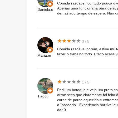
Comida razoável, contudo pouca dive
Apenas uma funcionária para gerir,
Daniela.e
demasiado tempo de espera. Não c
★
★
★
★
★
★
★
★
★
★
3 / 5
Comida razoável porém, estive mui
fazer o trabalho todo. Preço acessív
Maria.m
★
★
★
★
★
★
★
★
★
★
1 / 5
Pedi um botoque e veio um prato co
arroz seco que claramente foi feit
Tiago.i
carne de porco aquecida e extrema
a "passado". Experiência horrível q
dar 0.