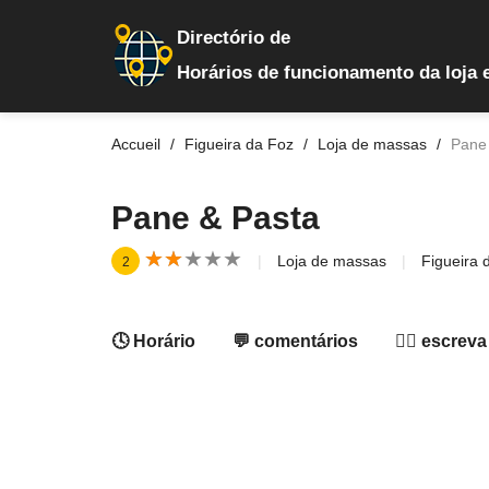
Directório de
Horários de funcionamento da loja 
Accueil
Figueira da Foz
Loja de massas
Pane
Pane & Pasta
★
★
★
★
★
★
★
★
★
★
Loja de massas
Figueira 
2
🕓 Horário
💬 comentários
✍🏻 escreva