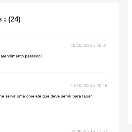
: (24)
15/10/2023 à 15:37
 atendimento péssimo!
14/10/2023 à 20:45
me servir uma omelete que deve servir para tapar
11/08/2023 à 12:57