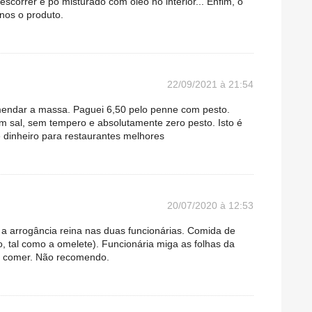
escorrer e pó misturado com óleo no interior... Enfim, o
nos o produto.
22/09/2021 à 21:54
endar a massa. Paguei 6,50 pelo penne com pesto.
 sal, sem tempero e absolutamente zero pesto. Isto é
dinheiro para restaurantes melhores
20/07/2020 à 12:53
 a arrogância reina nas duas funcionárias. Comida de
, tal como a omelete). Funcionária miga as folhas da
o comer. Não recomendo.