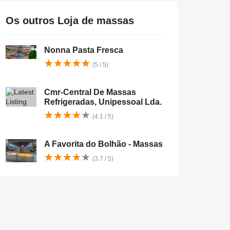
Os outros Loja de massas
Nonna Pasta Fresca
★
★
★
★
★
★
★
★
★
★
(5 / 5)
Cmr-Central De Massas
Refrigeradas, Unipessoal Lda.
★
★
★
★
★
★
★
★
★
★
(4.1 / 5)
A Favorita do Bolhão - Massas
★
★
★
★
★
★
★
★
★
★
(3.7 / 5)