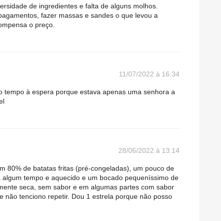
rsidade de ingredientes e falta de alguns molhos.
 pagamentos, fazer massas e sandes o que levou a
ompensa o preço.
11/07/2022 à 16:34
to tempo à espera porque estava apenas uma senhora a
el
28/06/2022 à 13:14
m 80% de batatas fritas (pré-congeladas), um pouco de
o á algum tempo e aquecido e um bocado pequeníssimo de
mente seca, sem sabor e em algumas partes com sabor
ue não tenciono repetir. Dou 1 estrela porque não posso