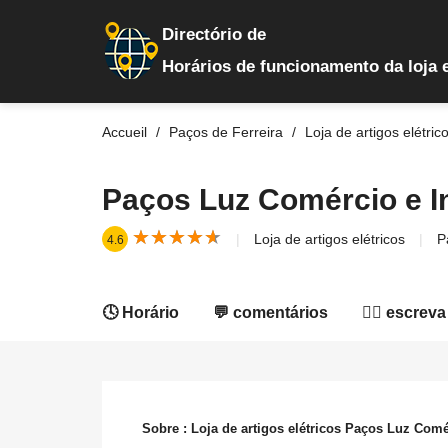
Directório de
Horários de funcionamento da loja 
Accueil
Paços de Ferreira
Loja de artigos elétric
Paços Luz Comércio e In
★
★
★
★
★
★
★
★
★
★
Loja de artigos elétricos
P
4.6
🕓 Horário
💬 comentários
✍🏻 escreva
Sobre : Loja de artigos elétricos Paços Luz Comé