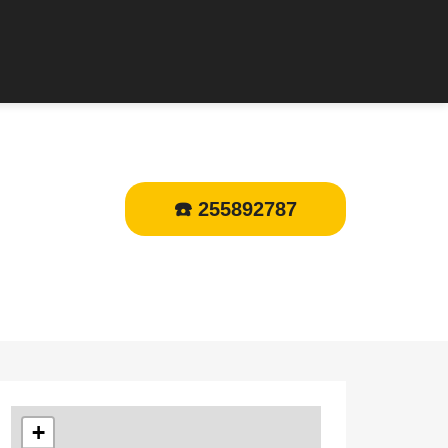
☎️ 255892787
+