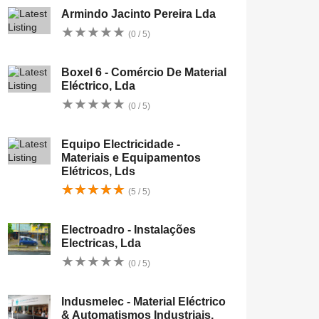
Armindo Jacinto Pereira Lda
★
★
★
★
★
★
★
★
★
★
(0 / 5)
Boxel 6 - Comércio De Material
Eléctrico, Lda
★
★
★
★
★
★
★
★
★
★
(0 / 5)
Equipo Electricidade -
Materiais e Equipamentos
Elétricos, Lds
★
★
★
★
★
★
★
★
★
★
(5 / 5)
Electroadro - Instalações
Electricas, Lda
★
★
★
★
★
★
★
★
★
★
(0 / 5)
Indusmelec - Material Eléctrico
& Automatismos Industriais,