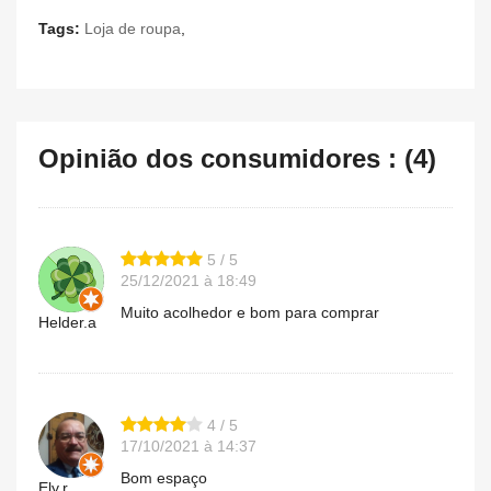
Tags:
Loja de roupa
,
Opinião dos consumidores : (4)
5 / 5
25/12/2021 à 18:49
Muito acolhedor e bom para comprar
Helder.a
4 / 5
17/10/2021 à 14:37
Bom espaço
Ely.r