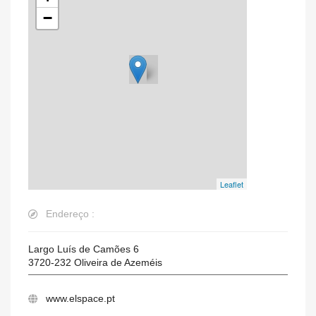
−
Leaflet
Endereço :
Largo Luís de Camões 6
3720-232
Oliveira de Azeméis
www.elspace.pt