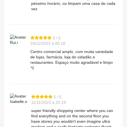
péssimo horário, ou limpam uma casa de cada
vez
5 / 5
Rui.i
24/11/2023 à 00:18
Centro comercial amplo, com muita variedade
de lojas, farmácia, loja do cidadão e
restaurantes. Espaço muito agradável e limpo
🫧
5 / 5
Isabelle.o
11/11/2023 à 23:19
super friendly shopping center where you can
find everything and on the second floor you
have stores you wouldn't even imagine ultra
modern and a really fantastic welcome thank