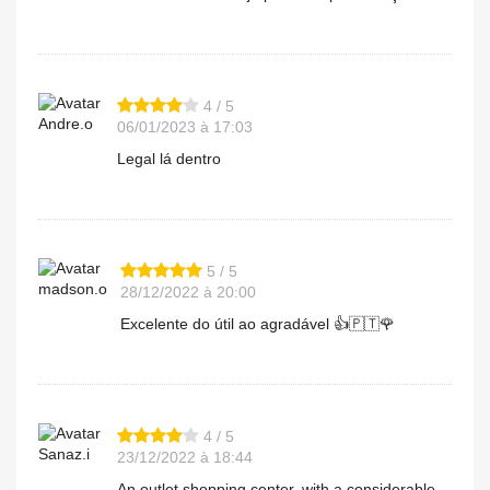
4 / 5
Andre.o
06/01/2023 à 17:03
Legal lá dentro
5 / 5
madson.o
28/12/2022 à 20:00
Excelente do útil ao agradável 👍🇵🇹🌹
4 / 5
Sanaz.i
23/12/2022 à 18:44
An outlet shopping center, with a considerable