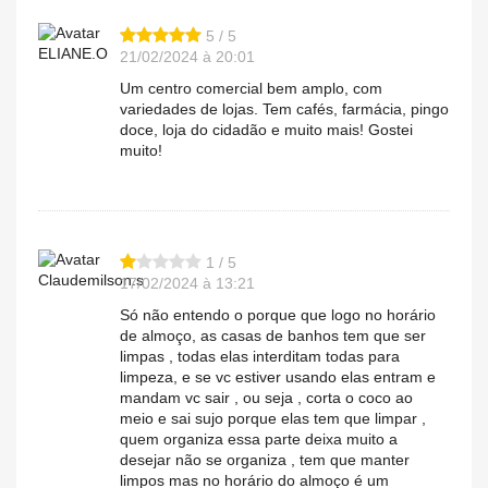
5 / 5
ELIANE.O
21/02/2024 à 20:01
Um centro comercial bem amplo, com
variedades de lojas. Tem cafés, farmácia, pingo
doce, loja do cidadão e muito mais! Gostei
muito!
1 / 5
Claudemilson.s
17/02/2024 à 13:21
Só não entendo o porque que logo no horário
de almoço, as casas de banhos tem que ser
limpas , todas elas interditam todas para
limpeza, e se vc estiver usando elas entram e
mandam vc sair , ou seja , corta o coco ao
meio e sai sujo porque elas tem que limpar ,
quem organiza essa parte deixa muito a
desejar não se organiza , tem que manter
limpos mas no horário do almoço é um