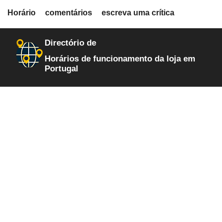
fiche.php
Horário
comentários
escreva uma crítica
loja-de-roupa
1098
Directório de
Horários de funcionamento da loja em
Portugal