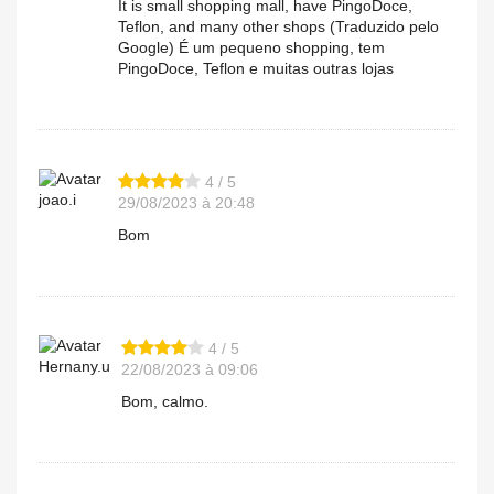
It is small shopping mall, have PingoDoce,
Teflon, and many other shops (Traduzido pelo
Google) É um pequeno shopping, tem
PingoDoce, Teflon e muitas outras lojas
4 / 5
joao.i
29/08/2023 à 20:48
Bom
4 / 5
Hernany.u
22/08/2023 à 09:06
Bom, calmo.