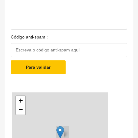
Código anti-spam :
Para validar
+
−