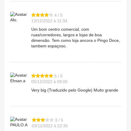
4 / 5
Afo.
13/12/2022 à 11:34
Um bom centro comercial, com
ruas/corredores, largos e lojas de boa
dimensão. Tem como loja ancora o Pingo Doce,
tambem espaçoso.
5 / 5
Ehsan.a
05/12/2022 à 09:00
Very big (Traduzido pelo Google) Muito grande
3 / 5
PAULO.A
03/11/2022 à 22:35