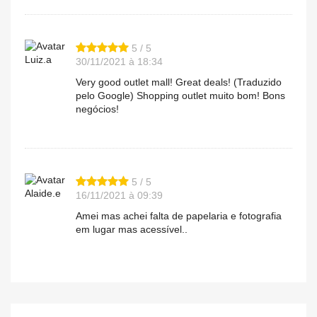
5 / 5
Luiz.a
30/11/2021 à 18:34
Very good outlet mall! Great deals! (Traduzido
pelo Google) Shopping outlet muito bom! Bons
negócios!
5 / 5
Alaide.e
16/11/2021 à 09:39
Amei mas achei falta de papelaria e fotografia
em lugar mas acessível..