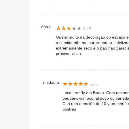
Ana.u
★
★
★
★
★
★
★
★
★
★
3 / 5
Gostei muito da decoração do espaço e
a comida não me surpreendeu. Infelizm
extremamente seco e o pão não parecia
próxima visita.
Trinidad.a
★
★
★
★
★
★
★
★
★
★
5 / 5
Local trendy em Braga. Com um serv
pequeno-almoço, almoço ou varieda
Con una atención de 10 y un menú d
postres