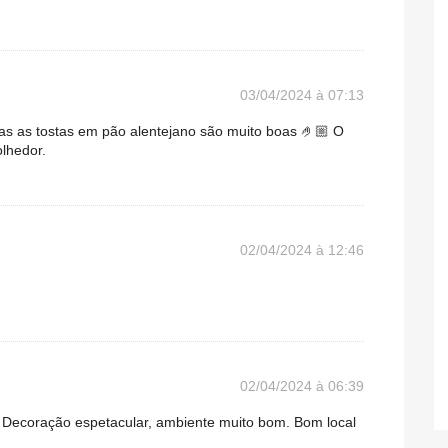
03/04/2024 à 07:13
as as tostas em pão alentejano são muito boas 🤌🏼 O
lhedor.
02/04/2024 à 12:46
02/04/2024 à 06:39
. Decoração espetacular, ambiente muito bom. Bom local