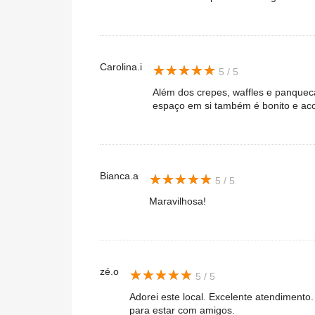
Carolina.i
★
★
★
★
★
★
★
★
★
★
5 / 5
Além dos crepes, waffles e panquec
espaço em si também é bonito e aco
Bianca.a
★
★
★
★
★
★
★
★
★
★
5 / 5
Maravilhosa!
zé.o
★
★
★
★
★
★
★
★
★
★
5 / 5
Adorei este local. Excelente atendimento
para estar com amigos.