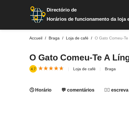
Directório de
Horários de funcionamento da loja 
Accueil
Braga
Loja de café
O Gato Comeu-Te 
O Gato Comeu-Te A Lín
★
★
★
★
★
★
★
★
★
★
Loja de café
Braga
4.7
🕓 Horário
💬 comentários
✍🏻 escreva