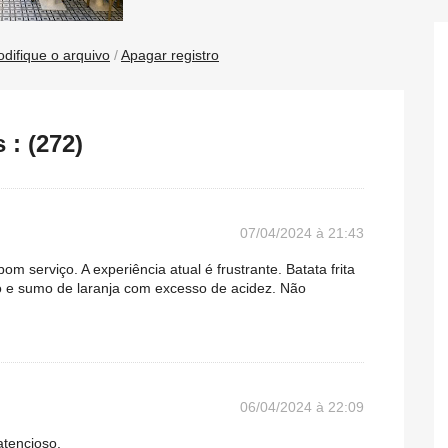
difique o arquivo
/
Apagar registro
: (272)
07/04/2024 à 21:43
m serviço. A experiência atual é frustrante. Batata frita
o e sumo de laranja com excesso de acidez. Não
06/04/2024 à 22:09
atencioso.