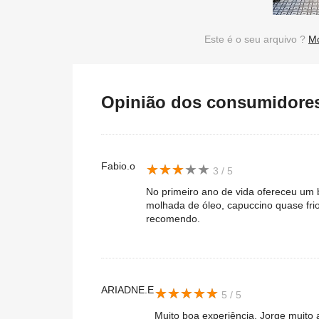
Este é o seu arquivo ?
Mo
Opinião dos consumidores 
Fabio.o
★
★
★
★
★
★
★
★
★
★
3 / 5
No primeiro ano de vida ofereceu um bo
molhada de óleo, capuccino quase fri
recomendo.
ARIADNE.E
★
★
★
★
★
★
★
★
★
★
5 / 5
Muito boa experiência. Jorge muito 