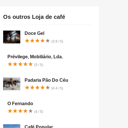
Os outros Loja de café
Doce Gel
★
★
★
★
★
★
★
★
★
★
(3.9 / 5)
Prévilege, Mobiliário, Lda.
★
★
★
★
★
★
★
★
★
★
(5 / 5)
Padaria Pão Do Céu
★
★
★
★
★
★
★
★
★
★
(4.4 / 5)
O Fernando
★
★
★
★
★
★
★
★
★
★
(4 / 5)
Café Popular