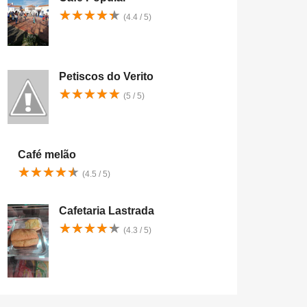
★
★
★
★
★
★
★
★
★
★
(4.4 / 5)
Petiscos do Verito
★
★
★
★
★
★
★
★
★
★
(5 / 5)
Café melão
★
★
★
★
★
★
★
★
★
★
(4.5 / 5)
Cafetaria Lastrada
★
★
★
★
★
★
★
★
★
★
(4.3 / 5)