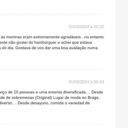
31/03/2024 à 20:32
 as meninas eram extremamente agradáveis...no entanto
ente não gostei do hambúrguer e achei que estava
 do dia. Gostava de vos dar uma boa avaliação numa
31/03/2024 à 00:24
iço de 10 pessoas e uma ementa diversificada.... Desde
de de sobremesas (Original) Lugar de moda en Braga.
iverso.... Desde desayuno, comida o variedad de