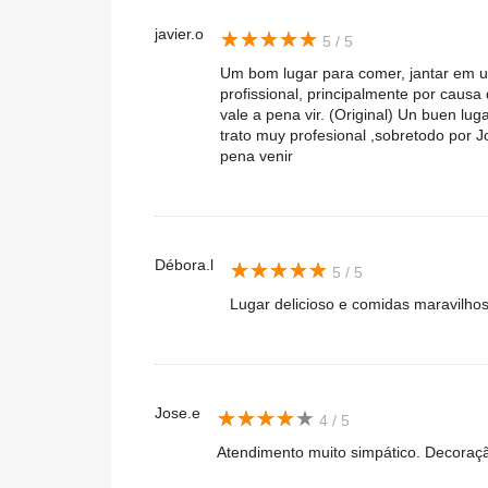
javier.o
★
★
★
★
★
★
★
★
★
★
5 / 5
Um bom lugar para comer, jantar em u
profissional, principalmente por causa
vale a pena vir. (Original) Un buen lu
trato muy profesional ,sobretodo por J
pena venir
Débora.l
★
★
★
★
★
★
★
★
★
★
5 / 5
Lugar delicioso e comidas maravilho
Jose.e
★
★
★
★
★
★
★
★
★
★
4 / 5
Atendimento muito simpático. Decoraç