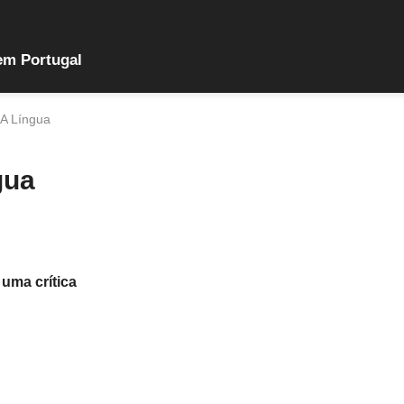
em Portugal
A Língua
gua
 uma crítica