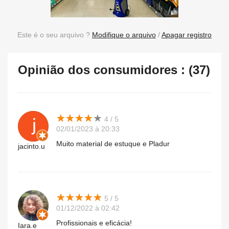
Este é o seu arquivo ?
Modifique o arquivo
/
Apagar registro
Opinião dos consumidores : (37)
★
★
★
★
★
★
★
★
★
★
4 / 5
02/01/2023 à 20:33
Muito material de estuque e Pladur
jacinto.u
★
★
★
★
★
★
★
★
★
★
5 / 5
01/12/2022 à 02:42
Profissionais e eficácia!
Iara.e