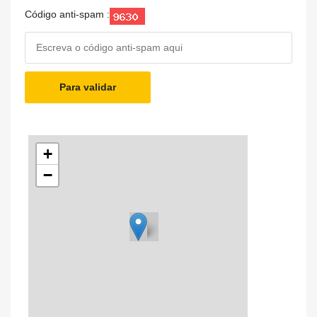
Código anti-spam :
Para validar
+
−