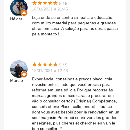
★
★
★
★
★
★
★
★
★
★
5 / 5
18/01/2021 à 21:45
Loja onde se encontra simpatia e educação,
Hélder.
com muito material para pequenas e grandes
obras em casa. A solução para as obras passa
pela montalto !
★
★
★
★
★
★
★
★
★
★
5 / 5
18/01/2021 à 12:43
Experiência, conselhos e preços placo, cola,
Marc.e
revestimento... tudo que você precisa para
reforma em uma só loja Por que recorrer às
marcas grandes e mais caras e procurar em
vão o consultor certo? (Original) Compétence,
conseils et prix Placo, colle, enduit... tout ce
dont vous avez besoin pour la rénovation en un
seul magasin Pourquoi courir vers les grandes
enseignes, plus chères et chercher en vain le
bon conseiller..?