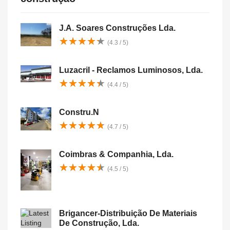
J.A. Soares Construções Lda.
★
★
★
★
★
★
★
★
★
★
(4.3 / 5)
Luzacril - Reclamos Luminosos, Lda.
★
★
★
★
★
★
★
★
★
★
(4.4 / 5)
Constru.N
★
★
★
★
★
★
★
★
★
★
(4.7 / 5)
Coimbras & Companhia, Lda.
★
★
★
★
★
★
★
★
★
★
(4.5 / 5)
Brigancer-Distribuição De Materiais
De Construção, Lda.