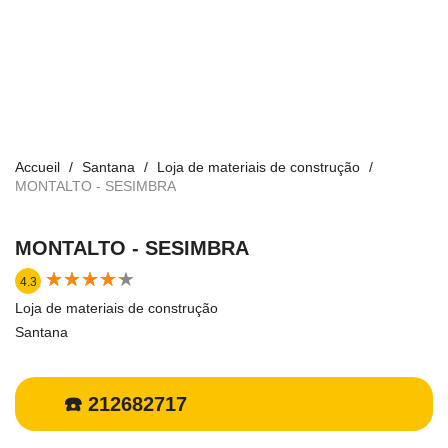
Accueil
Santana
Loja de materiais de construção
MONTALTO - SESIMBRA
MONTALTO - SESIMBRA
★
★
★
★
★
★
★
★
★
★
4.3
Loja de materiais de construção
Santana
☎️ 212682717