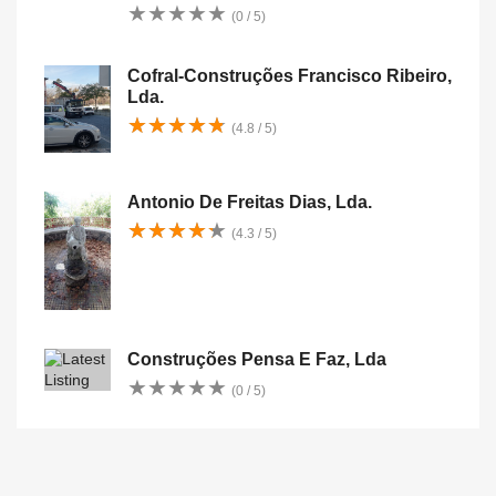
★
★
★
★
★
★
★
★
★
★
(0 / 5)
Cofral-Construções Francisco Ribeiro,
Lda.
★
★
★
★
★
★
★
★
★
★
(4.8 / 5)
Antonio De Freitas Dias, Lda.
★
★
★
★
★
★
★
★
★
★
(4.3 / 5)
Construções Pensa E Faz, Lda
★
★
★
★
★
★
★
★
★
★
(0 / 5)