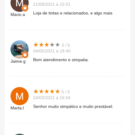
21/08/2021 à 15:01
Loja de tintas e relacionados, e algo mais
Mario.a
★
★
★
★
★
★
★
★
★
★
3 / 5
04/05/2021 à 19:40
Bom atendimento e simpatia.
Jaime.g
★
★
★
★
★
★
★
★
★
★
5 / 5
24/03/2021 à 16:04
Senhor muito simpático e muito prestável.
Marta.l