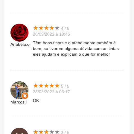
★
★
★
★
★
★
★
★
★
★
4 / 5
26/09/2022 à 19:45
Têm boas tintas e o atendimento também é
Anabela.o
bom, se tiverem alguma dúvida com as tintas
eles ajudam e explicam o que for melhor
★
★
★
★
★
★
★
★
★
★
5 / 5
28/03/2022 à 06:17
OK
Marcos.l
★
★
★
★
★
★
★
★
★
★
3 / 5