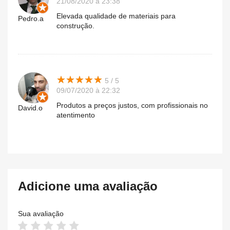
21/08/2020 à 23:38
Elevada qualidade de materiais para
Pedro.a
construção.
★
★
★
★
★
★
★
★
★
★
5 / 5
09/07/2020 à 22:32
Produtos a preços justos, com profissionais no
David.o
atentimento
Adicione uma avaliação
Sua avaliação