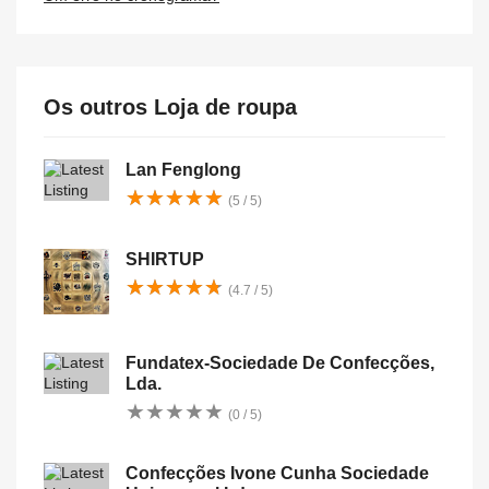
Os outros Loja de roupa
Lan Fenglong
★
★
★
★
★
★
★
★
★
★
(5 / 5)
SHIRTUP
★
★
★
★
★
★
★
★
★
★
(4.7 / 5)
Fundatex-Sociedade De Confecções,
Lda.
★
★
★
★
★
★
★
★
★
★
(0 / 5)
Confecções Ivone Cunha Sociedade