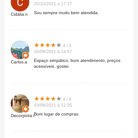
25/10/2021 à 17:37
Sou sempre muito bem atendida.
Cidália.n
★
★
★
★
★
★
★
★
★
★
4 / 5
26/09/2021 à 14:57
Espaço simpático, bom atendimento, preços
Carlos.a
acessíveis, gostei.
★
★
★
★
★
★
★
★
★
★
4 / 5
03/08/2021 à 12:35
Bom lugar de compras
Decorpinta.i