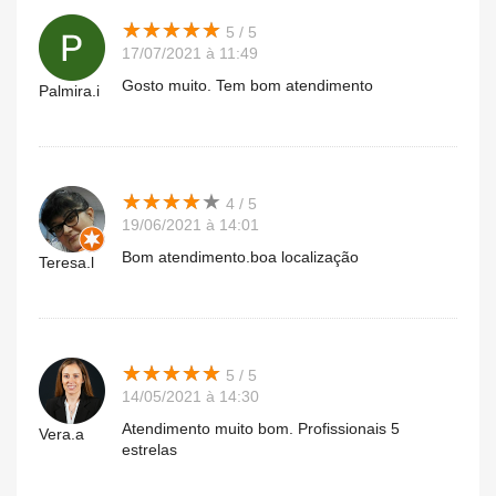
★
★
★
★
★
★
★
★
★
★
5 / 5
17/07/2021 à 11:49
Gosto muito. Tem bom atendimento
Palmira.i
★
★
★
★
★
★
★
★
★
★
4 / 5
19/06/2021 à 14:01
Bom atendimento.boa localização
Teresa.l
★
★
★
★
★
★
★
★
★
★
5 / 5
14/05/2021 à 14:30
Atendimento muito bom. Profissionais 5
Vera.a
estrelas