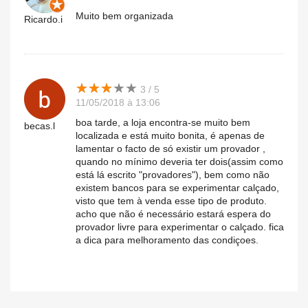
Muito bem organizada
Ricardo.i
★
★
★
★
★
★
★
★
★
★
3 / 5
11/05/2018 à 13:06
boa tarde, a loja encontra-se muito bem
becas.l
localizada e está muito bonita, é apenas de
lamentar o facto de só existir um provador ,
quando no mínimo deveria ter dois(assim como
está lá escrito "provadores"), bem como não
existem bancos para se experimentar calçado,
visto que tem à venda esse tipo de produto.
acho que não é necessário estará espera do
provador livre para experimentar o calçado. fica
a dica para melhoramento das condiçoes.