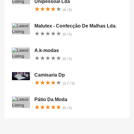
Unipessoal Lda
★
★
★
★
★
★
★
★
★
★
(4 / 5)
Malutex - Confecção De Malhas Lda.
★
★
★
★
★
★
★
★
★
★
(0 / 5)
A.k-modas
★
★
★
★
★
★
★
★
★
★
(0 / 5)
Camisaria Dp
★
★
★
★
★
★
★
★
★
★
(3.7 / 5)
Pátio Da Moda
★
★
★
★
★
★
★
★
★
★
(5 / 5)