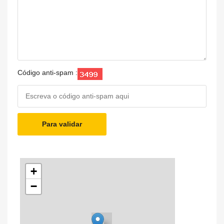
Código anti-spam :
Para validar
+
−