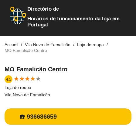
Directório de
Horários de funcionamento da loja em
Portugal
Accueil
Vila Nova de Famalicão
Loja de roupa
MO Famalicão Centro
MO Famalicão Centro
★
★
★
★
★
★
★
★
★
★
4.1
Loja de roupa
Vila Nova de Famalicão
☎️ 936686659