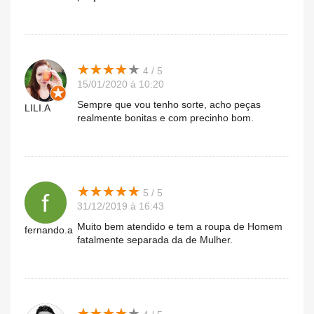
★
★
★
★
★
★
★
★
★
★
4 / 5
15/01/2020 à 10:20
Sempre que vou tenho sorte, acho peças
LILI.A
realmente bonitas e com precinho bom.
★
★
★
★
★
★
★
★
★
★
5 / 5
31/12/2019 à 16:43
Muito bem atendido e tem a roupa de Homem
fernando.a
fatalmente separada da de Mulher.
★
★
★
★
★
★
★
★
★
★