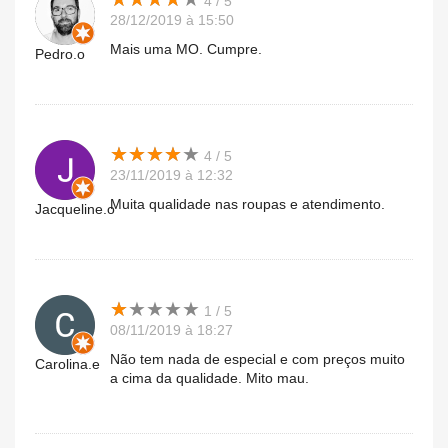
4 / 5
28/12/2019 à 15:50
Mais uma MO. Cumpre.
Pedro.o
★
★
★
★
★
★
★
★
★
★
4 / 5
23/11/2019 à 12:32
Muita qualidade nas roupas e atendimento.
Jacqueline.o
★
★
★
★
★
★
★
★
★
★
1 / 5
08/11/2019 à 18:27
Não tem nada de especial e com preços muito
Carolina.e
a cima da qualidade. Mito mau.