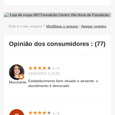
Este é o seu arquivo ?
Modifique o arquivo
/
Apagar registro
Opinião dos consumidores : (77)
★
★
★
★
★
★
★
★
★
★
4 / 5
18/05/2022 à 10:52
Estabelecimento bem situado e atraente. o
Marchante.
atendimento é demorado.
★
★
★
★
★
★
★
★
★
★
4 / 5