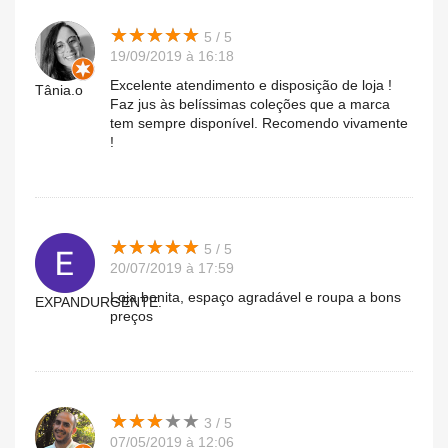
★
★
★
★
★
★
★
★
★
★
5 / 5
19/09/2019 à 16:18
Excelente atendimento e disposição de loja !
Tânia.o
Faz jus às belíssimas coleções que a marca
tem sempre disponível. Recomendo vivamente
!
★
★
★
★
★
★
★
★
★
★
5 / 5
20/07/2019 à 17:59
Loja bonita, espaço agradável e roupa a bons
EXPANDURGENTE.
preços
★
★
★
★
★
★
★
★
★
★
3 / 5
07/05/2019 à 12:06