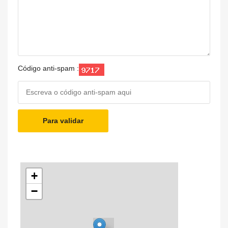
Código anti-spam :
Para validar
+
−