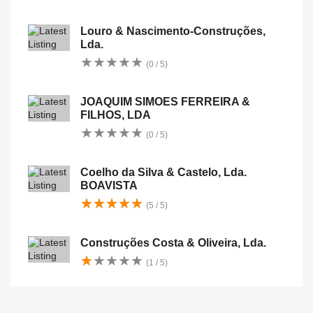
Louro & Nascimento-Construções,
Lda.
★
★
★
★
★
★
★
★
★
★
(0 / 5)
JOAQUIM SIMOES FERREIRA &
FILHOS, LDA
★
★
★
★
★
★
★
★
★
★
(0 / 5)
Coelho da Silva & Castelo, Lda.
BOAVISTA
★
★
★
★
★
★
★
★
★
★
(5 / 5)
Construções Costa & Oliveira, Lda.
★
★
★
★
★
★
★
★
★
★
(1 / 5)