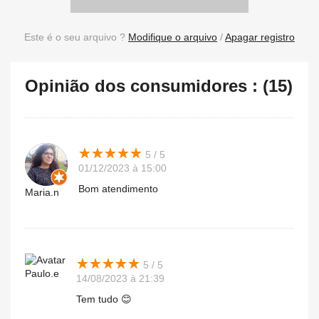
Este é o seu arquivo ?
Modifique o arquivo
/
Apagar registro
Opinião dos consumidores : (15)
★
★
★
★
★
★
★
★
★
★
5 / 5
01/12/2023 à 15:00
Bom atendimento
Maria.n
★
★
★
★
★
★
★
★
★
★
5 / 5
Paulo.e
14/08/2023 à 21:39
Tem tudo 😊