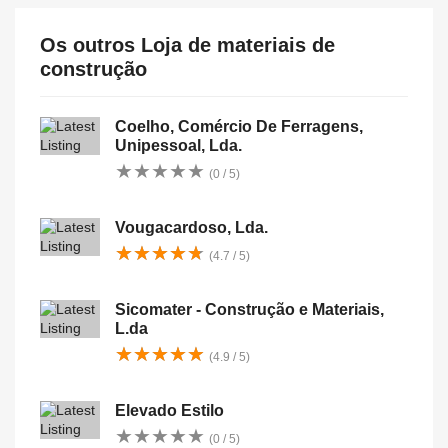
Os outros Loja de materiais de
construção
Coelho, Comércio De Ferragens,
Unipessoal, Lda.
★
★
★
★
★
★
★
★
★
★
(0 / 5)
Vougacardoso, Lda.
★
★
★
★
★
★
★
★
★
★
(4.7 / 5)
Sicomater - Construção e Materiais,
L.da
★
★
★
★
★
★
★
★
★
★
(4.9 / 5)
Elevado Estilo
★
★
★
★
★
★
★
★
★
★
(0 / 5)