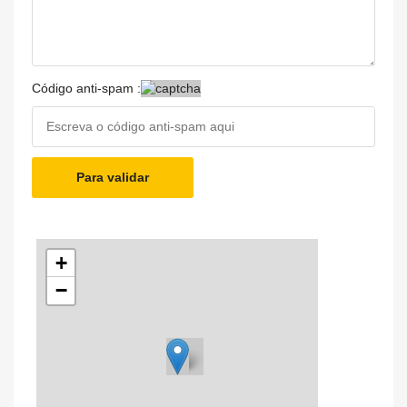
Código anti-spam :
Para validar
+
−