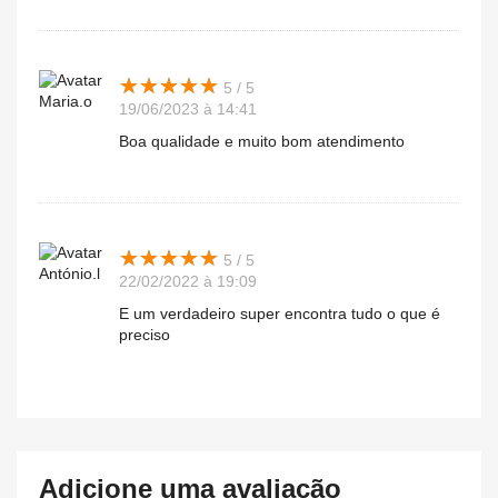
★
★
★
★
★
★
★
★
★
★
5 / 5
Maria.o
19/06/2023 à 14:41
Boa qualidade e muito bom atendimento
★
★
★
★
★
★
★
★
★
★
5 / 5
António.l
22/02/2022 à 19:09
E um verdadeiro super encontra tudo o que é
preciso
Adicione uma avaliação