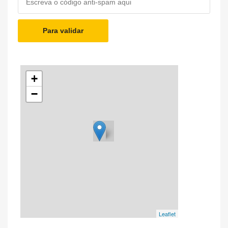
Para validar
+
−
Leaflet