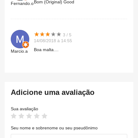
Bom (Original) Good
Fernando.o
★
★
★
★
★
★
★
★
★
★
3 / 5
14/08/2018 à 14:55
Boa malta....
Marcio.a
Adicione uma avaliação
Sua avaliação
Seu nome e sobrenome ou seu pseudônimo