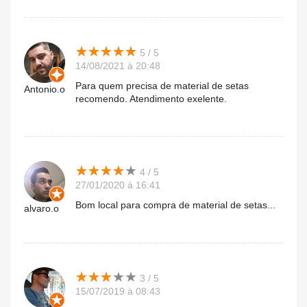
★
★
★
★
★
★
★
★
★
★
5 / 5
14/08/2021 à 20:48
Para quem precisa de material de setas
Antonio.o
recomendo. Atendimento exelente.
★
★
★
★
★
★
★
★
★
★
4 / 5
27/01/2020 à 16:41
Bom local para compra de material de setas...
alvaro.o
★
★
★
★
★
★
★
★
★
★
3 / 5
15/07/2019 à 08:43