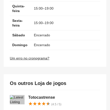
Quinta-
15:00–19:00
feira
Sexta-
15:00–19:00
feira
Sábado
Encerrado
Domingo
Encerrado
Um erro no cronograma?
Os outros Loja de jogos
Totocastrense
★
★
★
★
★
★
★
★
★
★
(4.5 / 5)