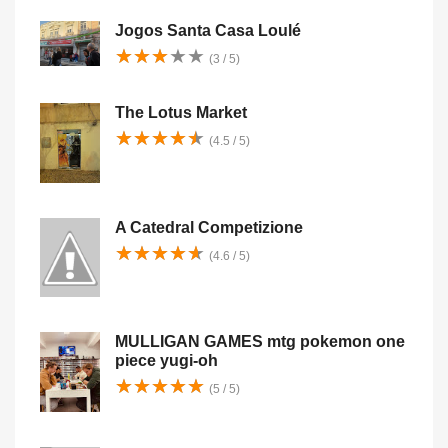
Jogos Santa Casa Loulé
★
★
★
★
★
★
★
★
★
★
(3 / 5)
The Lotus Market
★
★
★
★
★
★
★
★
★
★
(4.5 / 5)
A Catedral Competizione
★
★
★
★
★
★
★
★
★
★
(4.6 / 5)
MULLIGAN GAMES mtg pokemon one
piece yugi-oh
★
★
★
★
★
★
★
★
★
★
(5 / 5)