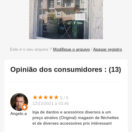
Este é o seu arquivo ?
Modifique o arquivo
/
Apagar registro
Opinião dos consumidores : (13)
★
★
★
★
★
★
★
★
★
★
5 / 5
12/12/2021 à 03:45
loja de dardos e acessórios diversos a um
Angelo.a
preço atrativo (Original) magasin de fléchettes
et de diverses accessoires prix intéressant