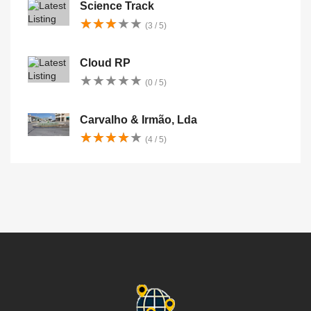
Science Track
★
★
★
★
★
★
★
★
★
★
(3 / 5)
Cloud RP
★
★
★
★
★
★
★
★
★
★
(0 / 5)
Carvalho & Irmão, Lda
★
★
★
★
★
★
★
★
★
★
(4 / 5)