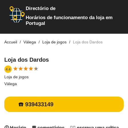
Directório de
Horários de funcionamento da loja em
Portugal
Accueil
Válega
Loja de jogos
Loja dos Dardos
Loja dos Dardos
★
★
★
★
★
★
★
★
★
★
4.4
Loja de jogos
Válega
☎️ 939433149
🕓 Horário
💬 comentários
✍🏻 escreva uma crítica