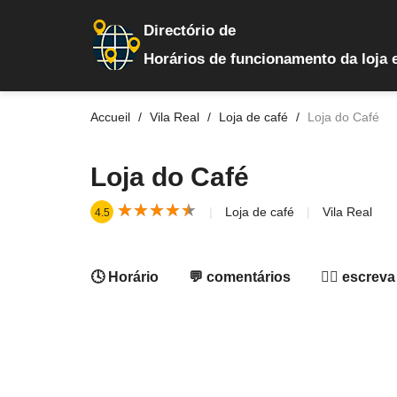
Directório de
Horários de funcionamento da loja 
Accueil
Vila Real
Loja de café
Loja do Café
Loja do Café
★
★
★
★
★
★
★
★
★
★
Loja de café
Vila Real
4.5
🕓 Horário
💬 comentários
✍🏻 escreva