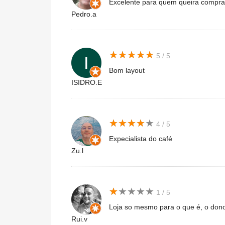
Excelente para quem queira compra
Pedro.a
★
★
★
★
★
★
★
★
★
★
5 / 5
Bom layout
ISIDRO.E
★
★
★
★
★
★
★
★
★
★
4 / 5
Expecialista do café
Zu.l
★
★
★
★
★
★
★
★
★
★
1 / 5
Loja so mesmo para o que é, o don
Rui.v