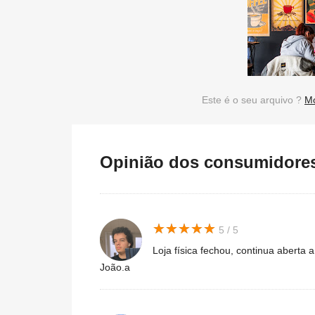
Este é o seu arquivo ?
Mo
Opinião dos consumidores 
★
★
★
★
★
★
★
★
★
★
5 / 5
Loja física fechou, continua aberta a 
João.a