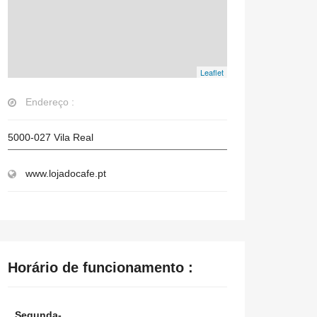
Leaflet
Endereço :
5000-027
Vila Real
www.lojadocafe.pt
Horário de funcionamento :
Segunda-