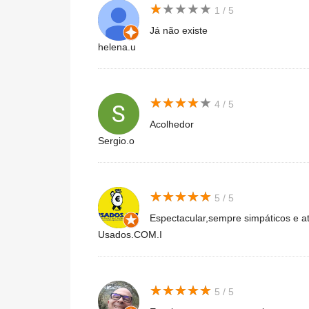
★
★
★
★
★
★
★
★
★
★
1 / 5
Já não existe
helena.u
★
★
★
★
★
★
★
★
★
★
4 / 5
Acolhedor
Sergio.o
★
★
★
★
★
★
★
★
★
★
5 / 5
Espectacular,sempre simpáticos e at
Usados.COM.I
★
★
★
★
★
★
★
★
★
★
5 / 5