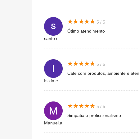
★
★
★
★
★
★
★
★
★
★
5 / 5
Ótimo atendimento
santo.e
★
★
★
★
★
★
★
★
★
★
5 / 5
Café com produtos, ambiente e ate
Isilda.e
★
★
★
★
★
★
★
★
★
★
5 / 5
Simpatia e profissionalismo.
Manuel.a