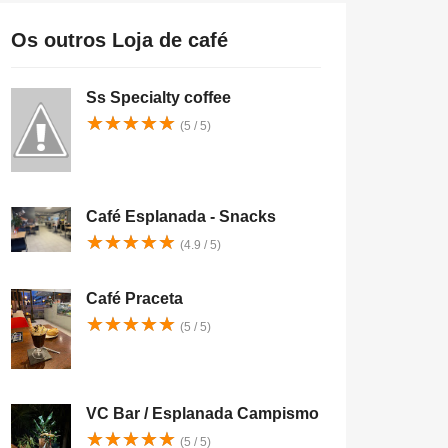
Os outros Loja de café
Ss Specialty coffee
★
★
★
★
★
★
★
★
★
★
(5 / 5)
Café Esplanada - Snacks
★
★
★
★
★
★
★
★
★
★
(4.9 / 5)
Café Praceta
★
★
★
★
★
★
★
★
★
★
(5 / 5)
VC Bar / Esplanada Campismo
★
★
★
★
★
★
★
★
★
★
(5 / 5)