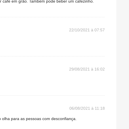
r café em grão. Também pode beber um cafezinho.
22/10/2021 à 07:57
29/08/2021 à 16:02
06/08/2021 à 11:18
o olha para as pessoas com desconfiança.