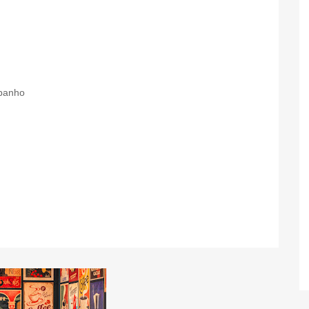
 banho