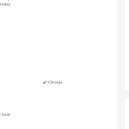
 rodas
✔️ Cerveja
 local