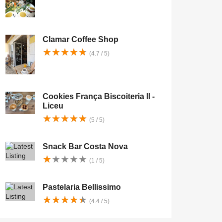
Clamar Coffee Shop
★
★
★
★
★
★
★
★
★
★
(4.7 / 5)
Cookies França Biscoiteria II -
Liceu
★
★
★
★
★
★
★
★
★
★
(5 / 5)
Snack Bar Costa Nova
★
★
★
★
★
★
★
★
★
★
(1 / 5)
Pastelaria Bellissimo
★
★
★
★
★
★
★
★
★
★
(4.4 / 5)