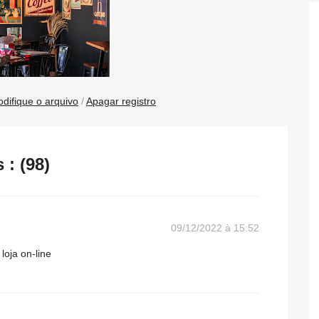
difique o arquivo
/
Apagar registro
: (98)
09/12/2022 à 15:52
loja on-line