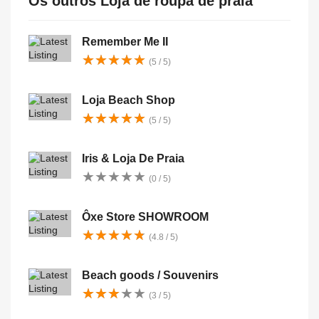
Os outros Loja de roupa de praia
Remember Me II
★
★
★
★
★
★
★
★
★
★
(5 / 5)
Loja Beach Shop
★
★
★
★
★
★
★
★
★
★
(5 / 5)
Iris & Loja De Praia
★
★
★
★
★
★
★
★
★
★
(0 / 5)
Ôxe Store SHOWROOM
★
★
★
★
★
★
★
★
★
★
(4.8 / 5)
Beach goods / Souvenirs
★
★
★
★
★
★
★
★
★
★
(3 / 5)