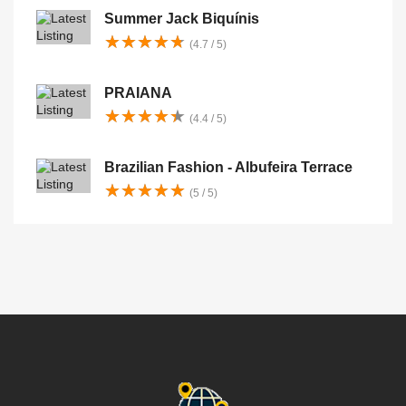
Summer Jack Biquínis
★
★
★
★
★
★
★
★
★
★
(4.7 / 5)
PRAIANA
★
★
★
★
★
★
★
★
★
★
(4.4 / 5)
Brazilian Fashion - Albufeira Terrace
★
★
★
★
★
★
★
★
★
★
(5 / 5)