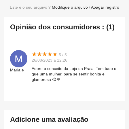
Este é o seu arquivo ?
Modifique o arquivo
/
Apagar registro
Opinião dos consumidores : (1)
★
★
★
★
★
★
★
★
★
★
5 / 5
26/08/2023 à 12:26
Adoro o conceito da Loja da Praia. Tem tudo o
Maria.e
que uma mulher, para se sentir bonita e
glamorosa 😍🌹
Adicione uma avaliação