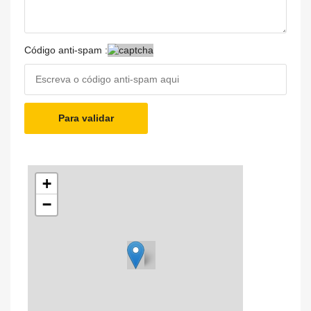
Código anti-spam :
Para validar
+
−