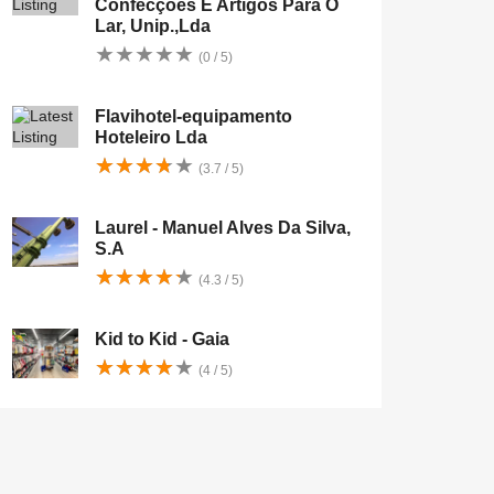
Confecções E Artigos Para O
Lar, Unip.,Lda
★
★
★
★
★
★
★
★
★
★
(0 / 5)
Flavihotel-equipamento
Hoteleiro Lda
★
★
★
★
★
★
★
★
★
★
(3.7 / 5)
Laurel - Manuel Alves Da Silva,
S.A
★
★
★
★
★
★
★
★
★
★
(4.3 / 5)
Kid to Kid - Gaia
★
★
★
★
★
★
★
★
★
★
(4 / 5)