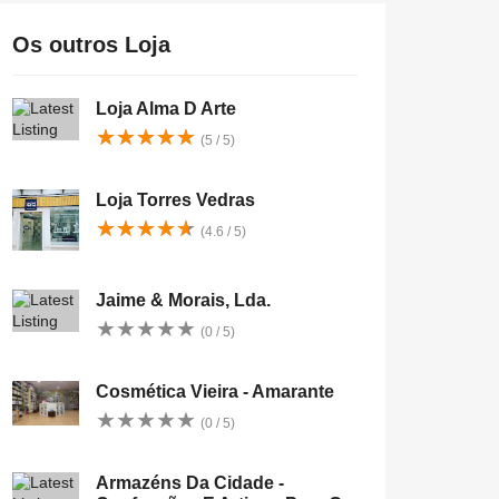
Os outros Loja
Loja Alma D Arte
★
★
★
★
★
★
★
★
★
★
(5 / 5)
Loja Torres Vedras
★
★
★
★
★
★
★
★
★
★
(4.6 / 5)
Jaime & Morais, Lda.
★
★
★
★
★
★
★
★
★
★
(0 / 5)
Cosmética Vieira - Amarante
★
★
★
★
★
★
★
★
★
★
(0 / 5)
Armazéns Da Cidade -