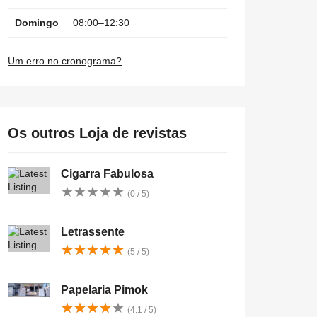
Domingo
08:00–12:30
Um erro no cronograma?
Os outros Loja de revistas
Cigarra Fabulosa
★
★
★
★
★
★
★
★
★
★
(0 / 5)
Letrassente
★
★
★
★
★
★
★
★
★
★
(5 / 5)
Papelaria Pimok
★
★
★
★
★
★
★
★
★
★
(4.1 / 5)