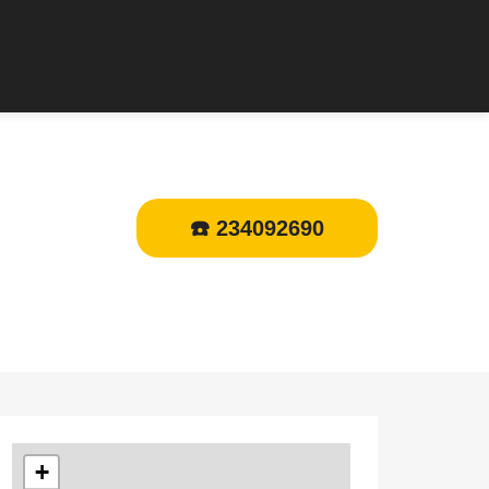
☎️ 234092690
+