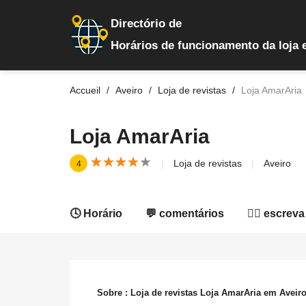
Directório de
Horários de funcionamento da loja 
Accueil
Aveiro
Loja de revistas
Loja AmarAria
Loja AmarAria
★
★
★
★
★
★
★
★
★
★
Loja de revistas
Aveiro
4
🕓 Horário
💬 comentários
✍🏻 escreva
Sobre : Loja de revistas Loja AmarAria em Aveir