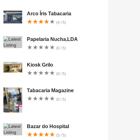
Arco Íris Tabacaria
★
★
★
★
★
★
★
★
★
★
(4 / 5)
Papelaria Nucha,LDA
★
★
★
★
★
★
★
★
★
★
(0 / 5)
Kiosk Grilo
★
★
★
★
★
★
★
★
★
★
(0 / 5)
Tabacaria Magazine
★
★
★
★
★
★
★
★
★
★
(0 / 5)
Bazar do Hospital
★
★
★
★
★
★
★
★
★
★
(5 / 5)