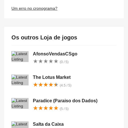
Um erro no cronograma?
Os outros Loja de jogos
AfonsoVendasCSgo
★
★
★
★
★
★
★
★
★
★
(0 / 5)
The Lotus Market
★
★
★
★
★
★
★
★
★
★
(4.5 / 5)
Paradice (Paraiso dos Dados)
★
★
★
★
★
★
★
★
★
★
(5 / 5)
Salta da Caixa