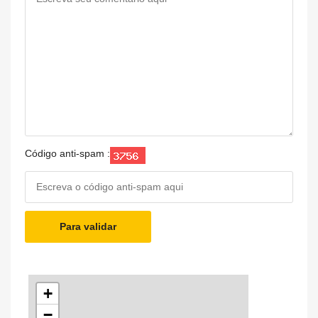
Código anti-spam :
Para validar
+
−