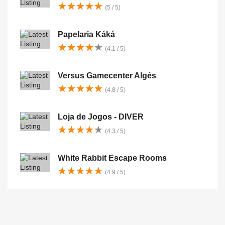
★
★
★
★
★
★
★
★
★
★
(5 / 5)
Papelaria Káká
★
★
★
★
★
★
★
★
★
★
(4.1 / 5)
Versus Gamecenter Algés
★
★
★
★
★
★
★
★
★
★
(4.8 / 5)
Loja de Jogos - DIVER
★
★
★
★
★
★
★
★
★
★
(4.3 / 5)
White Rabbit Escape Rooms
★
★
★
★
★
★
★
★
★
★
(4.9 / 5)