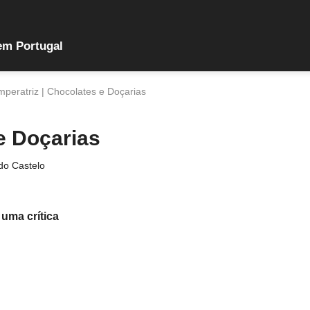
em Portugal
mperatriz | Chocolates e Doçarias
 e Doçarias
do Castelo
 uma crítica