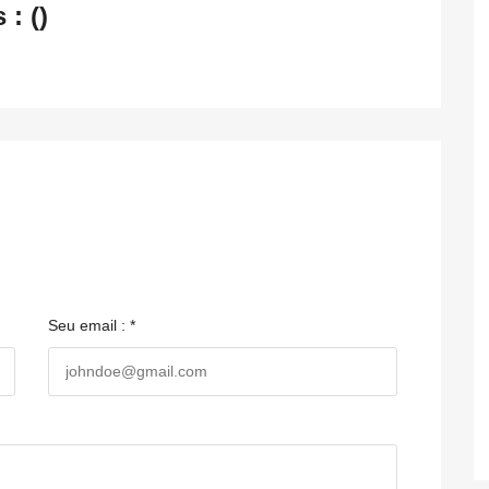
: ()
Seu email : *