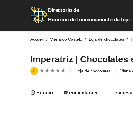
Directório de
Horários de funcionamento da loja 
Accueil
Viana do Castelo
Loja de chocolates
I
Imperatriz | Chocolates
★
★
★
★
★
★
★
★
★
★
Loja de chocolates
Viana 
0
🕓 Horário
💬 comentários
✍🏻 escreva