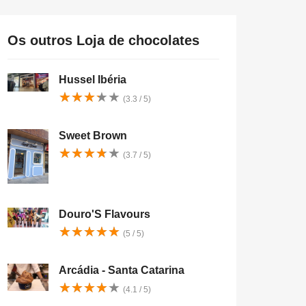
Os outros Loja de chocolates
Hussel Ibéria
★
★
★
★
★
★
★
★
★
★
(3.3 / 5)
Sweet Brown
★
★
★
★
★
★
★
★
★
★
(3.7 / 5)
Douro'S Flavours
★
★
★
★
★
★
★
★
★
★
(5 / 5)
Arcádia - Santa Catarina
★
★
★
★
★
★
★
★
★
★
(4.1 / 5)