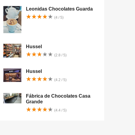
Leonidas Chocolates Guarda
★
★
★
★
★
★
★
★
★
★
(4 / 5)
Hussel
★
★
★
★
★
★
★
★
★
★
(2.8 / 5)
Hussel
★
★
★
★
★
★
★
★
★
★
(4.2 / 5)
Fábrica de Chocolates Casa
Grande
★
★
★
★
★
★
★
★
★
★
(4.4 / 5)