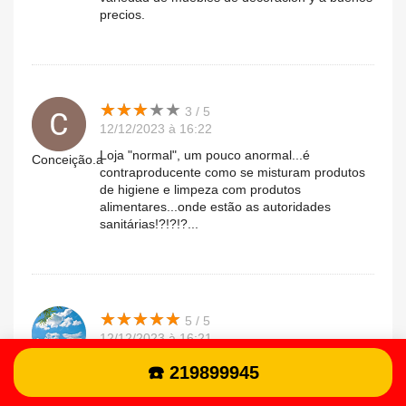
precios.
★
★
★
★
★
★
★
★
★
★
3 / 5
12/12/2023 à 16:22
Loja "normal", um pouco anormal...é
Conceição.a
contraproducente como se misturam produtos
de higiene e limpeza com produtos
alimentares...onde estão as autoridades
sanitárias!?!?!?...
★
★
★
★
★
★
★
★
★
★
5 / 5
12/12/2023 à 16:21
Um grande centro comercial com Ikea e outras
VitaRomana.
☎️ 219899945
lojas, bem como uma fábrica de catering
(Original) Un gran centro comercial con Ikea y