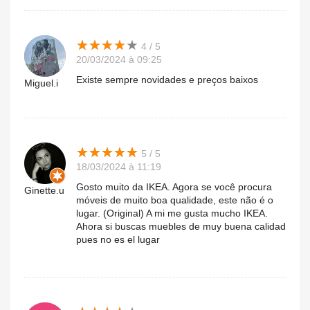
★
★
★
★
★
★
★
★
★
★
4 / 5
20/03/2024 à 09:25
Existe sempre novidades e preços baixos
Miguel.i
★
★
★
★
★
★
★
★
★
★
5 / 5
18/03/2024 à 11:19
Gosto muito da IKEA. Agora se você procura
Ginette.u
móveis de muito boa qualidade, este não é o
lugar. (Original) A mi me gusta mucho IKEA.
Ahora si buscas muebles de muy buena calidad
pues no es el lugar