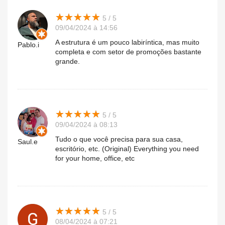
★
★
★
★
★
★
★
★
★
★
5 / 5
09/04/2024 à 14:56
A estrutura é um pouco labiríntica, mas muito
Pablo.i
completa e com setor de promoções bastante
grande.
★
★
★
★
★
★
★
★
★
★
5 / 5
09/04/2024 à 08:13
Tudo o que você precisa para sua casa,
Saul.e
escritório, etc. (Original) Everything you need
for your home, office, etc
★
★
★
★
★
★
★
★
★
★
5 / 5
08/04/2024 à 07:21