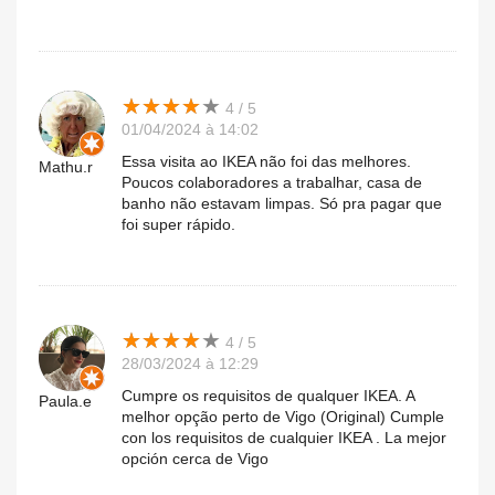
★
★
★
★
★
★
★
★
★
★
4 / 5
01/04/2024 à 14:02
Essa visita ao IKEA não foi das melhores.
Mathu.r
Poucos colaboradores a trabalhar, casa de
banho não estavam limpas. Só pra pagar que
foi super rápido.
★
★
★
★
★
★
★
★
★
★
4 / 5
28/03/2024 à 12:29
Cumpre os requisitos de qualquer IKEA. A
Paula.e
melhor opção perto de Vigo (Original) Cumple
con los requisitos de cualquier IKEA . La mejor
opción cerca de Vigo