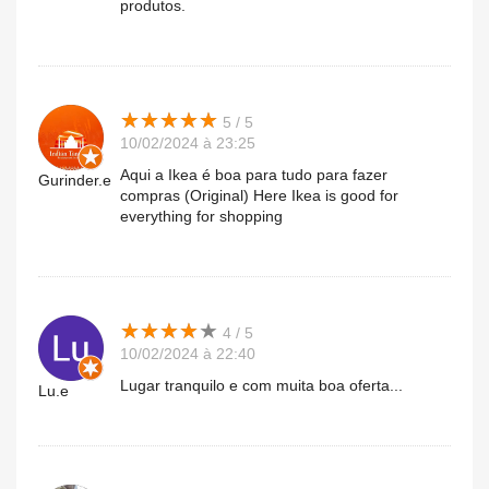
produtos.
★
★
★
★
★
★
★
★
★
★
5 / 5
10/02/2024 à 23:25
Aqui a Ikea é boa para tudo para fazer
Gurinder.e
compras (Original) Here Ikea is good for
everything for shopping
★
★
★
★
★
★
★
★
★
★
4 / 5
10/02/2024 à 22:40
Lugar tranquilo e com muita boa oferta...
Lu.e