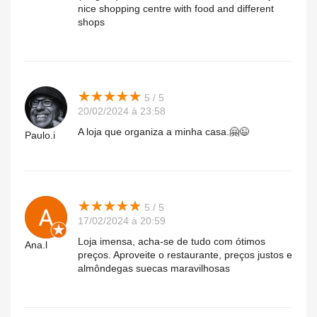
nice shopping centre with food and different
shops
★
★
★
★
★
★
★
★
★
★
5 / 5
20/02/2024 à 23:58
A loja que organiza a minha casa.🤗😉
Paulo.i
★
★
★
★
★
★
★
★
★
★
5 / 5
17/02/2024 à 20:59
Loja imensa, acha-se de tudo com ótimos
Ana.l
preços. Aproveite o restaurante, preços justos e
almôndegas suecas maravilhosas