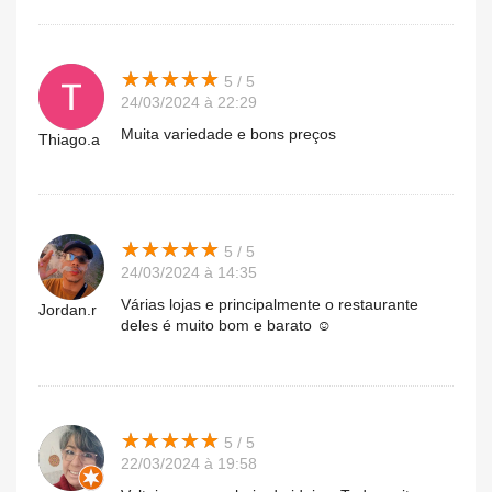
★
★
★
★
★
★
★
★
★
★
5 / 5
24/03/2024 à 22:29
Muita variedade e bons preços
Thiago.a
★
★
★
★
★
★
★
★
★
★
5 / 5
24/03/2024 à 14:35
Várias lojas e principalmente o restaurante
Jordan.r
deles é muito bom e barato ☺️
★
★
★
★
★
★
★
★
★
★
5 / 5
22/03/2024 à 19:58