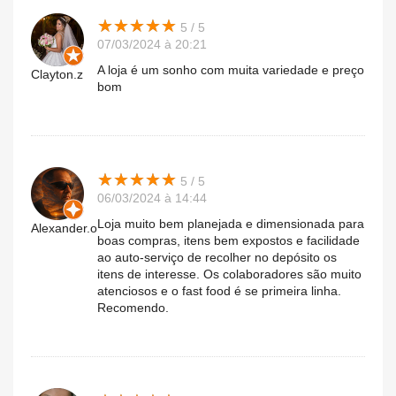
★
★
★
★
★
★
★
★
★
★
5 / 5
07/03/2024 à 20:21
A loja é um sonho com muita variedade e preço
Clayton.z
bom
★
★
★
★
★
★
★
★
★
★
5 / 5
06/03/2024 à 14:44
Loja muito bem planejada e dimensionada para
Alexander.o
boas compras, itens bem expostos e facilidade
ao auto-serviço de recolher no depósito os
itens de interesse. Os colaboradores são muito
atenciosos e o fast food é se primeira linha.
Recomendo.