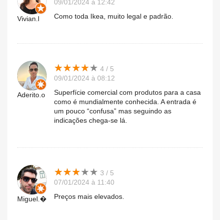
09/01/2024 à 12:42
Como toda Ikea, muito legal e padrão.
Vivian.l
★
★
★
★
★
★
★
★
★
★
4 / 5
09/01/2024 à 08:12
Superfície comercial com produtos para a casa
Aderito.o
como é mundialmente conhecida. A entrada é
um pouco “confusa” mas seguindo as
indicações chega-se lá.
★
★
★
★
★
★
★
★
★
★
3 / 5
07/01/2024 à 11:40
Preços mais elevados.
Miguel.�