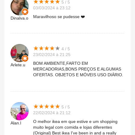
★
★
★
★
★
★
★
★
★
★
5 / 5
03/03/2024 à 23:12
Maravilhoso se pudesse ❤️
Dinalva.o
★
★
★
★
★
★
★
★
★
★
4 / 5
23/02/2024 à 21:25
BOM AMBIENTE,FARTO EM
Arlete.u
MERCADORIAS,BONS PREÇOS E ALGUMAS
OFERTAS. OBJETOS E MÓVEIS USO DIÁRIO.
★
★
★
★
★
★
★
★
★
★
5 / 5
22/02/2024 à 21:12
O melhor ikea em que estive e um shopping
Alan.l
muito legal com comida e lojas diferentes
(Original) Best ikea I've been in and a really