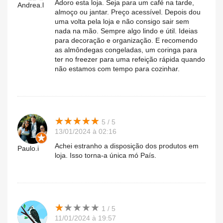
Adoro esta loja. Seja para um café na tarde,
Andrea.l
almoço ou jantar. Preço acessível. Depois dou
uma volta pela loja e não consigo sair sem
nada na mão. Sempre algo lindo e útil. Ideias
para decoração e organização. E recomendo
as almôndegas congeladas, um coringa para
ter no freezer para uma refeição rápida quando
não estamos com tempo para cozinhar.
★
★
★
★
★
★
★
★
★
★
5 / 5
13/01/2024 à 02:16
Achei estranho a disposição dos produtos em
Paulo.i
loja. Isso torna-a única mó País.
★
★
★
★
★
★
★
★
★
★
1 / 5
11/01/2024 à 19:57