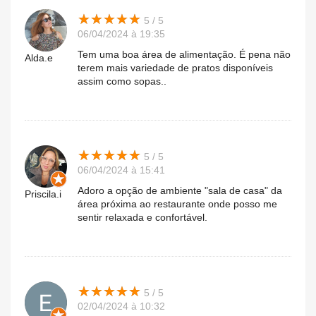
★
★
★
★
★
★
★
★
★
★
5 / 5
06/04/2024 à 19:35
Tem uma boa área de alimentação. É pena não
Alda.e
terem mais variedade de pratos disponíveis
assim como sopas..
★
★
★
★
★
★
★
★
★
★
5 / 5
06/04/2024 à 15:41
Adoro a opção de ambiente "sala de casa" da
Priscila.i
área próxima ao restaurante onde posso me
sentir relaxada e confortável.
★
★
★
★
★
★
★
★
★
★
5 / 5
02/04/2024 à 10:32