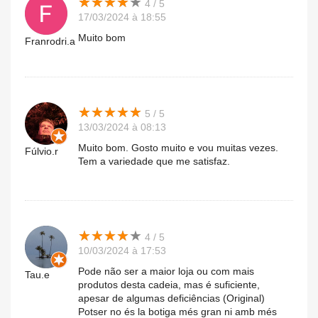
★
★
★
★
★
★
★
★
★
★
4 / 5
17/03/2024 à 18:55
Muito bom
Franrodri.a
★
★
★
★
★
★
★
★
★
★
5 / 5
13/03/2024 à 08:13
Muito bom. Gosto muito e vou muitas vezes.
Fúlvio.r
Tem a variedade que me satisfaz.
★
★
★
★
★
★
★
★
★
★
4 / 5
10/03/2024 à 17:53
Pode não ser a maior loja ou com mais
Tau.e
produtos desta cadeia, mas é suficiente,
apesar de algumas deficiências (Original)
Potser no és la botiga més gran ni amb més