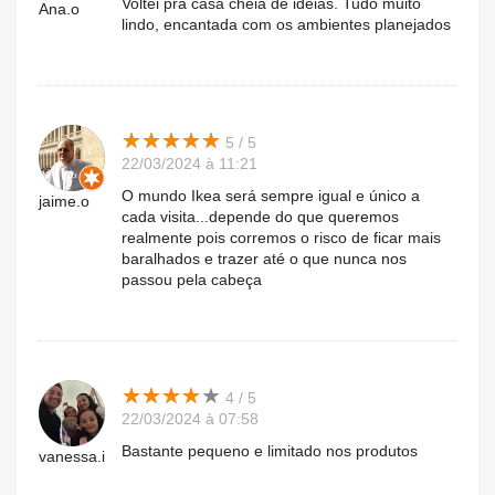
Voltei pra casa cheia de ideias. Tudo muito
Ana.o
lindo, encantada com os ambientes planejados
★
★
★
★
★
★
★
★
★
★
5 / 5
22/03/2024 à 11:21
O mundo Ikea será sempre igual e único a
jaime.o
cada visita...depende do que queremos
realmente pois corremos o risco de ficar mais
baralhados e trazer até o que nunca nos
passou pela cabeça
★
★
★
★
★
★
★
★
★
★
4 / 5
22/03/2024 à 07:58
Bastante pequeno e limitado nos produtos
vanessa.i