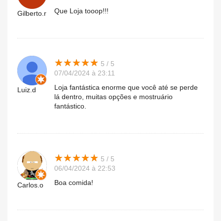
Que Loja tooop!!!
Gilberto.r
★
★
★
★
★
★
★
★
★
★
5 / 5
07/04/2024 à 23:11
Loja fantástica enorme que você até se perde
Luiz.d
lá dentro, muitas opções e mostruário
fantástico.
★
★
★
★
★
★
★
★
★
★
5 / 5
06/04/2024 à 22:53
Boa comida!
Carlos.o