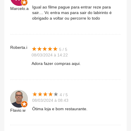
Igual ao filme pague para entrar reze para
Marcelo.a
sair.... Vc entra mas para sair do labirinto é
obrigado a voltar ou percorre lo todo
Roberta.i
★
★
★
★
★
★
★
★
★
★
5 / 5
08/03/2024 à 14:22
Adora fazer compras aqui.
★
★
★
★
★
★
★
★
★
★
4 / 5
08/03/2024 à 08:43
Ótima loja e bom restaurante.
Flavio.w