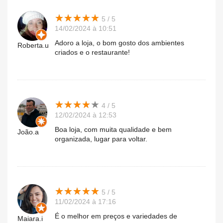
★
★
★
★
★
★
★
★
★
★
5 / 5
14/02/2024 à 10:51
Adoro a loja, o bom gosto dos ambientes
Roberta.u
criados e o restaurante!
★
★
★
★
★
★
★
★
★
★
4 / 5
12/02/2024 à 12:53
Boa loja, com muita qualidade e bem
João.a
organizada, lugar para voltar.
★
★
★
★
★
★
★
★
★
★
5 / 5
11/02/2024 à 17:16
É o melhor em preços e variedades de
Maiara.i