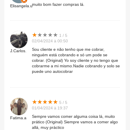
muito bom fazer compras lá.
Elisangela.u
★
★
★
★
★
★
★
★
★
★
1 / 5
02/04/2024 à 00:50
Sou cliente e não tenho que me cobrar,
J.Carlos.
ninguém está cobrando e só um pode se
cobrar. (Original) Yo soy cliente y no tengo que
cobrarme a mi mismo.Nadie cobrando y solo se
puede uno autocobrar
★
★
★
★
★
★
★
★
★
★
5 / 5
01/04/2024 à 19:37
Sempre vamos comer alguma coisa lá, muito
Fatima.a
prático (Original) Siempre vamos a comer algo
allá, muy práctico