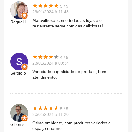
★
★
★
★
★
★
★
★
★
★
5 / 5
29/01/2024 à 11:48
Maravilhoso, como todas as lojas e o
Raquel.l
restaurante serve comidas deliciosas!
★
★
★
★
★
★
★
★
★
★
4 / 5
23/01/2024 à 09:34
Variedade e qualidade de produto, bom
Sérgio.o
atendimento.
★
★
★
★
★
★
★
★
★
★
5 / 5
20/01/2024 à 11:20
Ótimo ambiente, com produtos variados e
Gilton.s
espaço enorme.