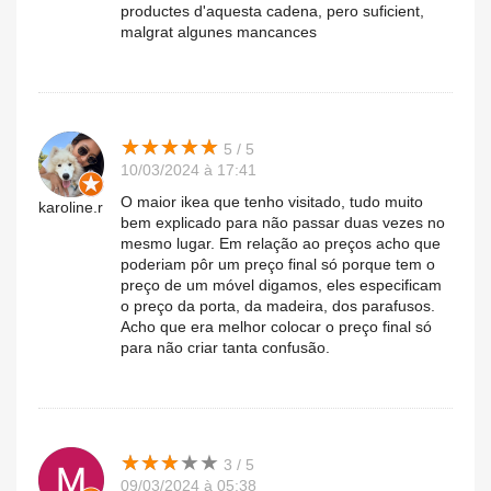
productes d'aquesta cadena, pero suficient,
malgrat algunes mancances
★
★
★
★
★
★
★
★
★
★
5 / 5
10/03/2024 à 17:41
O maior ikea que tenho visitado, tudo muito
karoline.r
bem explicado para não passar duas vezes no
mesmo lugar. Em relação ao preços acho que
poderiam pôr um preço final só porque tem o
preço de um móvel digamos, eles especificam
o preço da porta, da madeira, dos parafusos.
Acho que era melhor colocar o preço final só
para não criar tanta confusão.
★
★
★
★
★
★
★
★
★
★
3 / 5
09/03/2024 à 05:38