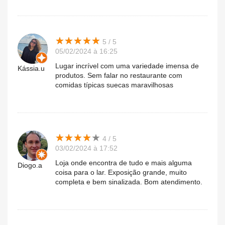
★
★
★
★
★
★
★
★
★
★
5 / 5
05/02/2024 à 16:25
Lugar incrível com uma variedade imensa de
Kássia.u
produtos. Sem falar no restaurante com
comidas típicas suecas maravilhosas
★
★
★
★
★
★
★
★
★
★
4 / 5
03/02/2024 à 17:52
Loja onde encontra de tudo e mais alguma
Diogo.a
coisa para o lar. Exposição grande, muito
completa e bem sinalizada. Bom atendimento.