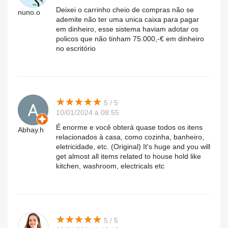
Deixei o carrinho cheio de compras não se
nuno.o
ademite não ter uma unica caixa para pagar
em dinheiro, esse sistema haviam adotar os
policos que não tinham 75.000,-€ em dinheiro
no escritório
★
★
★
★
★
★
★
★
★
★
5 / 5
10/01/2024 à 08:55
É enorme e você obterá quase todos os itens
Abhay.h
relacionados à casa, como cozinha, banheiro,
eletricidade, etc. (Original) It's huge and you will
get almost all items related to house hold like
kitchen, washroom, electricals etc
★
★
★
★
★
★
★
★
★
★
5 / 5