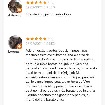
★
★
★
★
★
★
★
★
★
★
5 / 5
09/02/2024 à 21:10
Grande shopping, muitas lojas
Antonio.i
★
★
★
★
★
★
★
★
★
★
5 / 5
06/02/2024 à 08:52
Adorei, estão abertos aos domingos, mas
Lorena.
mesmo assim consultámos, fica a cerca de
uma hora de Vigo e comprar no Ikea é óptimo
porque é mais barato do que ir à Corunha
pagando mais gasolina e portagens, o menu do
dia é barato e delicioso (Original) Me
encanto,están abiertos los domingos, pero aún
así lo consultamos está a una hora de Vigo
aproximadamente y para comprar en el Ikea
está genial porque es más barato que irse a la
Coruña pagando más gasolina y peajes, el
menú del día barato y rico