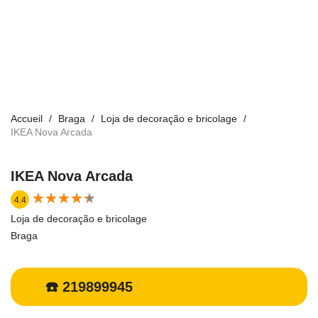
Accueil
Braga
Loja de decoração e bricolage
IKEA Nova Arcada
IKEA Nova Arcada
★
★
★
★
★
★
★
★
★
★
4.4
Loja de decoração e bricolage
Braga
☎️ 219899945