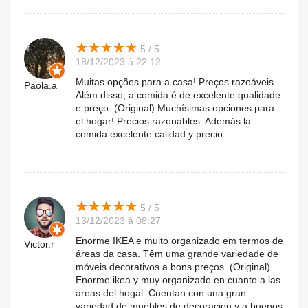
★
★
★
★
★
★
★
★
★
★
5 / 5
18/12/2023 à 22:12
Muitas opções para a casa! Preços razoáveis.
Paola.a
Além disso, a comida é de excelente qualidade
e preço. (Original) Muchísimas opciones para
el hogar! Precios razonables. Además la
comida excelente calidad y precio.
★
★
★
★
★
★
★
★
★
★
5 / 5
13/12/2023 à 08:27
Enorme IKEA e muito organizado em termos de
Victor.r
áreas da casa. Têm uma grande variedade de
móveis decorativos a bons preços. (Original)
Enorme ikea y muy organizado en cuanto a las
areas del hogal. Cuentan con una gran
variedad de muebles de decoracion y a buenos