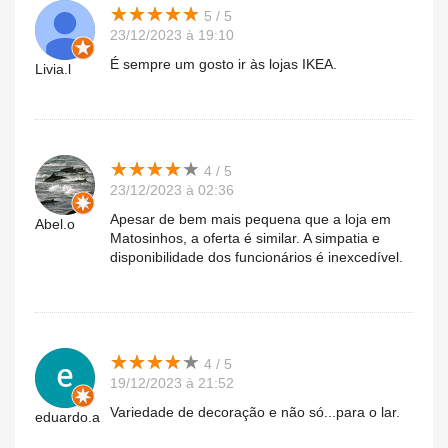
★
★
★
★
★
★
★
★
★
★
5 / 5
23/12/2023 à 19:10
É sempre um gosto ir às lojas IKEA.
Livia.l
★
★
★
★
★
★
★
★
★
★
4 / 5
23/12/2023 à 02:36
Apesar de bem mais pequena que a loja em
Abel.o
Matosinhos, a oferta é similar. A simpatia e
disponibilidade dos funcionários é inexcedível.
★
★
★
★
★
★
★
★
★
★
4 / 5
19/12/2023 à 21:52
Variedade de decoração e não só...para o lar.
eduardo.a