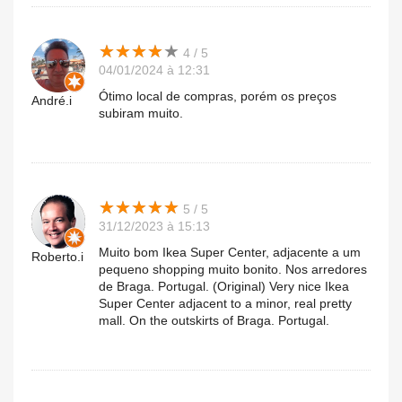
★
★
★
★
★
★
★
★
★
★
4 / 5
04/01/2024 à 12:31
Ótimo local de compras, porém os preços
André.i
subiram muito.
★
★
★
★
★
★
★
★
★
★
5 / 5
31/12/2023 à 15:13
Muito bom Ikea Super Center, adjacente a um
Roberto.i
pequeno shopping muito bonito. Nos arredores
de Braga. Portugal. (Original) Very nice Ikea
Super Center adjacent to a minor, real pretty
mall. On the outskirts of Braga. Portugal.