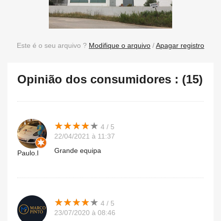
Este é o seu arquivo ?
Modifique o arquivo
/
Apagar registro
Opinião dos consumidores : (15)
★
★
★
★
★
★
★
★
★
★
4 / 5
22/04/2021 à 11:37
Grande equipa
Paulo.l
★
★
★
★
★
★
★
★
★
★
4 / 5
23/07/2020 à 08:46