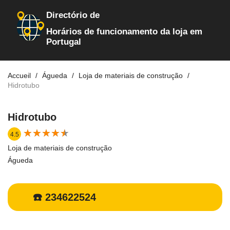
Directório de
Horários de funcionamento da loja em
Portugal
Accueil
Águeda
Loja de materiais de construção
Hidrotubo
Hidrotubo
★
★
★
★
★
★
★
★
★
★
4.5
Loja de materiais de construção
Águeda
☎️ 234622524