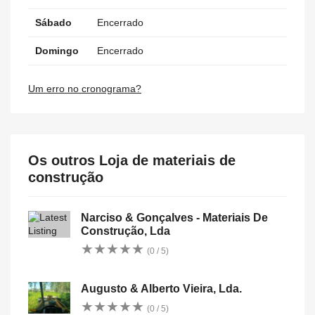
Sábado
Encerrado
Domingo
Encerrado
Um erro no cronograma?
Os outros Loja de materiais de
construção
Narciso & Gonçalves - Materiais De
Construção, Lda
★
★
★
★
★
★
★
★
★
★
(0 / 5)
Augusto & Alberto Vieira, Lda.
★
★
★
★
★
★
★
★
★
★
(0 / 5)