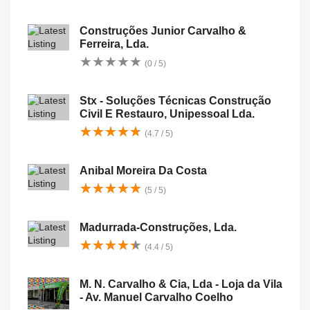
Construções Junior Carvalho &
Ferreira, Lda.
★
★
★
★
★
★
★
★
★
★
(0 / 5)
Stx - Soluções Técnicas Construção
Civil E Restauro, Unipessoal Lda.
★
★
★
★
★
★
★
★
★
★
(4.7 / 5)
Anibal Moreira Da Costa
★
★
★
★
★
★
★
★
★
★
(5 / 5)
Madurrada-Construções, Lda.
★
★
★
★
★
★
★
★
★
★
(4.4 / 5)
M. N. Carvalho & Cia, Lda - Loja da Vila
- Av. Manuel Carvalho Coelho