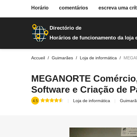
fiche.php
Horário
comentários
escreva uma crít
loja-de-informatica
956
Directório de
Horários de funcionamento da loja 
Accueil
Guimarães
Loja de informática
MEGANO
MEGANORTE Comércio, R
Software e Criação de 
Loja de informática
Guimarã
4.5