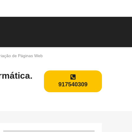
riação de Páginas Web
mática.
917540309