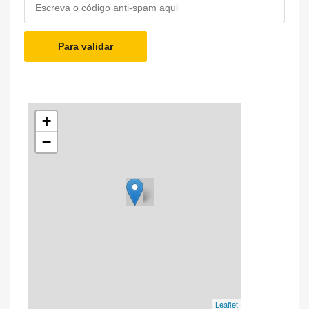
Para validar
+
−
Leaflet