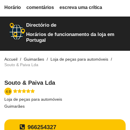
fiche.php
Horário
comentários
escreva uma crítica
loja-de-autopecas
395
Directório de
Horários de funcionamento da loja em
Portugal
Accueil
Guimarães
Loja de peças para automóveis
Souto & Paiva Lda
Souto & Paiva Lda
4.9
Loja de peças para automóveis
Guimarães
966254327