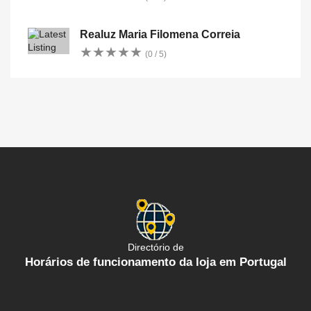
Realuz Maria Filomena Correia
★
★
★
★
★
★
★
★
★
★
(0 / 5)
Directório de
Horários de funcionamento da loja em Portugal