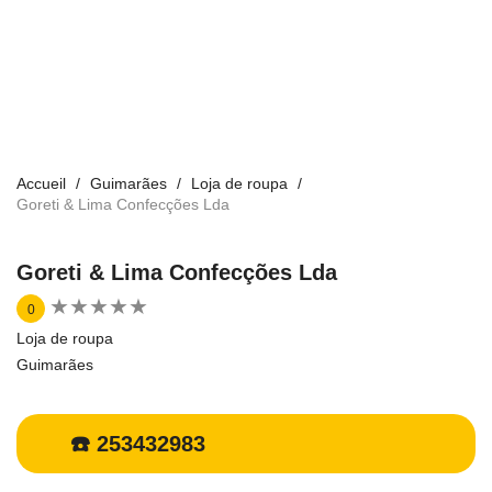
Accueil
Guimarães
Loja de roupa
Goreti & Lima Confecções Lda
Goreti & Lima Confecções Lda
★
★
★
★
★
★
★
★
★
★
0
Loja de roupa
Guimarães
☎️ 253432983