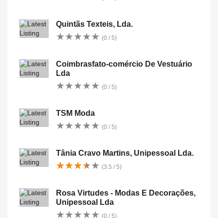
Quintãs Texteis, Lda.
★
★
★
★
★
★
★
★
★
★
(0 / 5)
Coimbrasfato-comércio De Vestuário
Lda
★
★
★
★
★
★
★
★
★
★
(0 / 5)
TSM Moda
★
★
★
★
★
★
★
★
★
★
(0 / 5)
Tânia Cravo Martins, Unipessoal Lda.
★
★
★
★
★
★
★
★
★
★
(3.5 / 5)
Rosa Virtudes - Modas E Decorações,
Unipessoal Lda
★
★
★
★
★
★
★
★
★
★
(0 / 5)