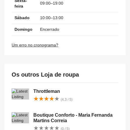
Sexta-
09:00–19:00
feira
Sábado
10:00–13:00
Domingo
Encerrado
Um erro no cronograma?
Os outros Loja de roupa
Throttleman
★
★
★
★
★
★
★
★
★
★
(4.3 / 5)
Boutique Conforto - Maria Fernanda
Martins Correia
★
★
★
★
★
★
★
★
★
★
(0 / 5)