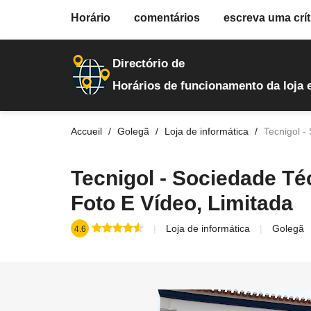
fiche.php
Horário
comentários
escreva uma crít
loja-de-informatica
609
Directório de
Horários de funcionamento da loja 
Accueil
Golegã
Loja de informática
Tecnigol -
Tecnigol - Sociedade Té
Foto E Vídeo, Limitada
Loja de informática
Golegã
4.6