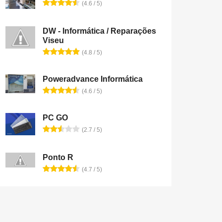
(4.6 / 5)
DW - Informática / Reparações
Viseu
(4.8 / 5)
Poweradvance Informática
(4.6 / 5)
PC GO
(2.7 / 5)
Ponto R
(4.7 / 5)