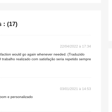
: (17)
22/04/2022 à 17:34
isfaction would go again whenever needed. (Traduzido
 trabalho realizado com satisfação seria repetido sempre
03/01/2021 à 14:53
 bom e personalizado