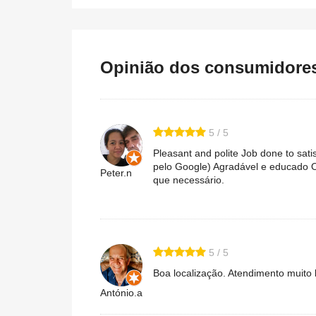
Opinião dos consumidores 
5 / 5
Pleasant and polite Job done to sat
pelo Google) Agradável e educado O
Peter.n
que necessário.
5 / 5
Boa localização. Atendimento muito
António.a