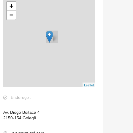
+
−
Leaflet
Endereço :
Av. Diogo Boitaca 4
2150-154
Golegã