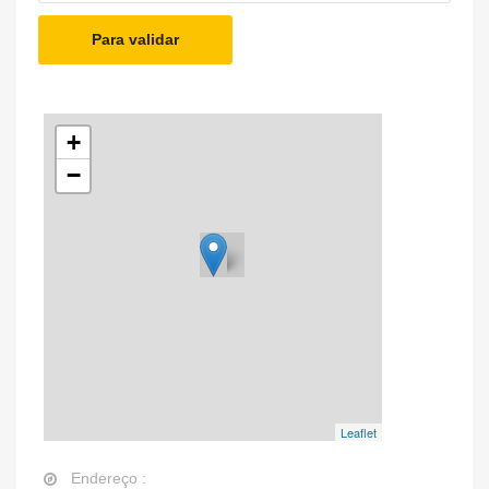
Para validar
+
−
Leaflet
Endereço :