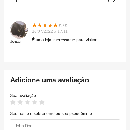
★
★
★
★
★
★
★
★
★
★
5 / 5
26/07/2022 à 17:11
É uma loja interessante para visitar
João.i
Adicione uma avaliação
Sua avaliação
Seu nome e sobrenome ou seu pseudônimo