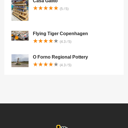
Casa Galito
★
★
★
★
★
★
★
★
★
★
(5 / 5)
Flying Tiger Copenhagen
★
★
★
★
★
★
★
★
★
★
(4.3 / 5)
O Forno Regional Pottery
★
★
★
★
★
★
★
★
★
★
(4.3 / 5)