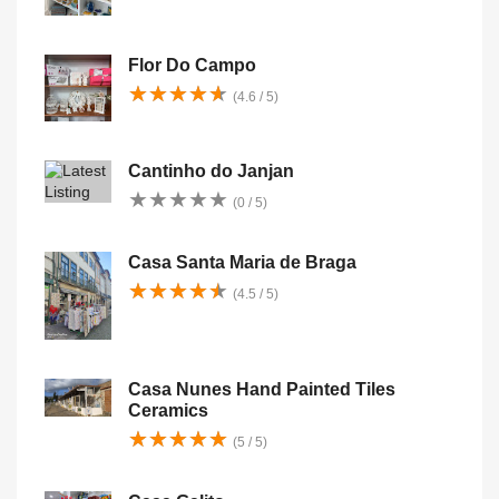
Flor Do Campo
★
★
★
★
★
★
★
★
★
★
(4.6 / 5)
Cantinho do Janjan
★
★
★
★
★
★
★
★
★
★
(0 / 5)
Casa Santa Maria de Braga
★
★
★
★
★
★
★
★
★
★
(4.5 / 5)
Casa Nunes Hand Painted Tiles
Ceramics
★
★
★
★
★
★
★
★
★
★
(5 / 5)