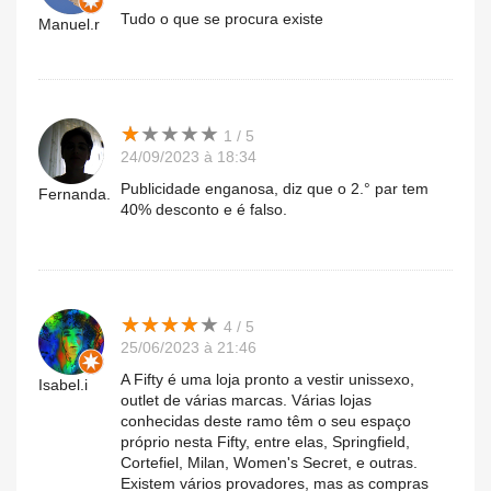
Tudo o que se procura existe
Manuel.r
★
★
★
★
★
★
★
★
★
★
1 / 5
24/09/2023 à 18:34
Publicidade enganosa, diz que o 2.° par tem
Fernanda.
40% desconto e é falso.
★
★
★
★
★
★
★
★
★
★
4 / 5
25/06/2023 à 21:46
A Fifty é uma loja pronto a vestir unissexo,
Isabel.i
outlet de várias marcas. Várias lojas
conhecidas deste ramo têm o seu espaço
próprio nesta Fifty, entre elas, Springfield,
Cortefiel, Milan, Women's Secret, e outras.
Existem vários provadores, mas as compras