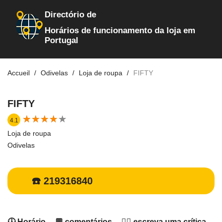
Directório de
Horários de funcionamento da loja em
Portugal
Accueil
Odivelas
Loja de roupa
FIFTY
FIFTY
★
★
★
★
★
★
★
★
★
★
4.1
Loja de roupa
Odivelas
☎️ 219316840
🕓 Horário
💬 comentários
✍🏻 escreva uma crítica