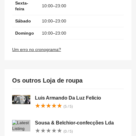
Sexta-
10:00–23:00
feira
Sábado
10:00–23:00
Domingo
10:00–23:00
Um erro no cronograma?
Os outros Loja de roupa
Luis Armando Da Luz Felicio
★
★
★
★
★
★
★
★
★
★
(5 / 5)
Sousa & Belchior-confecções Lda
★
★
★
★
★
★
★
★
★
★
(0 / 5)