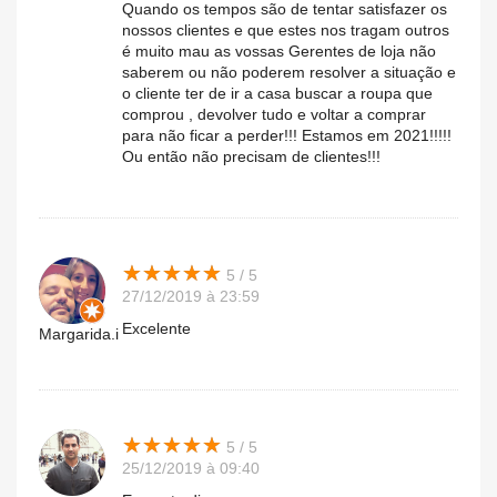
Quando os tempos são de tentar satisfazer os
nossos clientes e que estes nos tragam outros
é muito mau as vossas Gerentes de loja não
saberem ou não poderem resolver a situação e
o cliente ter de ir a casa buscar a roupa que
comprou , devolver tudo e voltar a comprar
para não ficar a perder!!! Estamos em 2021!!!!!
Ou então não precisam de clientes!!!
★
★
★
★
★
★
★
★
★
★
5 / 5
27/12/2019 à 23:59
Excelente
Margarida.i
★
★
★
★
★
★
★
★
★
★
5 / 5
25/12/2019 à 09:40