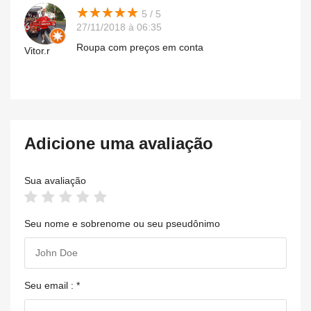
★
★
★
★
★
★
★
★
★
★
5 / 5
27/11/2018 à 06:35
Roupa com preços em conta
Vitor.r
Adicione uma avaliação
Sua avaliação
Seu nome e sobrenome ou seu pseudônimo
Seu email : *