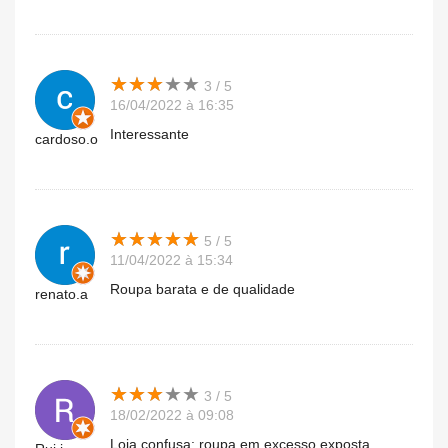
★
★
★
★
★
★
★
★
★
★
3 / 5
16/04/2022 à 16:35
Interessante
cardoso.o
★
★
★
★
★
★
★
★
★
★
5 / 5
11/04/2022 à 15:34
Roupa barata e de qualidade
renato.a
★
★
★
★
★
★
★
★
★
★
3 / 5
18/02/2022 à 09:08
Loja confusa: roupa em excesso exposta.