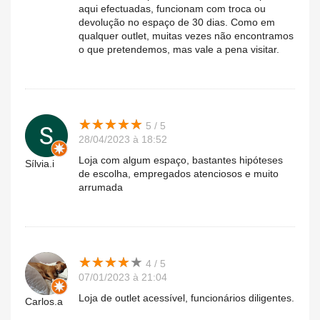
aqui efectuadas, funcionam com troca ou
devolução no espaço de 30 dias. Como em
qualquer outlet, muitas vezes não encontramos
o que pretendemos, mas vale a pena visitar.
★
★
★
★
★
★
★
★
★
★
5 / 5
28/04/2023 à 18:52
Loja com algum espaço, bastantes hipóteses
Sílvia.i
de escolha, empregados atenciosos e muito
arrumada
★
★
★
★
★
★
★
★
★
★
4 / 5
07/01/2023 à 21:04
Loja de outlet acessível, funcionários diligentes.
Carlos.a