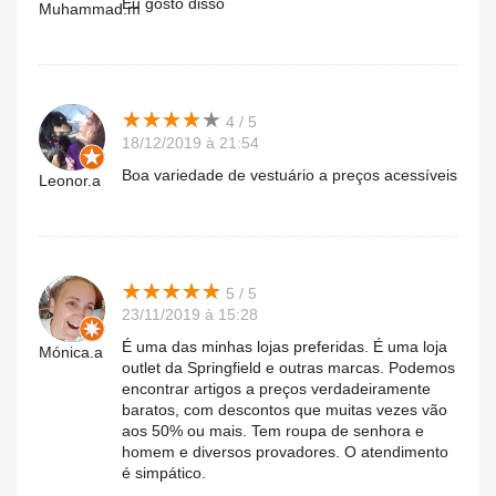
Eu gosto disso
Muhammad.m
★
★
★
★
★
★
★
★
★
★
4 / 5
18/12/2019 à 21:54
Boa variedade de vestuário a preços acessíveis
Leonor.a
★
★
★
★
★
★
★
★
★
★
5 / 5
23/11/2019 à 15:28
É uma das minhas lojas preferidas. É uma loja
Mónica.a
outlet da Springfield e outras marcas. Podemos
encontrar artigos a preços verdadeiramente
baratos, com descontos que muitas vezes vão
aos 50% ou mais. Tem roupa de senhora e
homem e diversos provadores. O atendimento
é simpático.