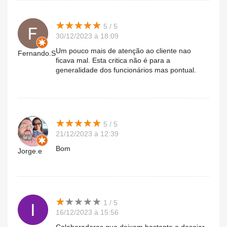
★
★
★
★
★
★
★
★
★
★
5 / 5
30/12/2023 à 18:09
Um pouco mais de atenção ao cliente nao
Fernando.S
ficava mal. Esta critica não é para a
generalidade dos funcionários mas pontual.
★
★
★
★
★
★
★
★
★
★
5 / 5
21/12/2023 à 12:39
Bom
Jorge.e
★
★
★
★
★
★
★
★
★
★
1 / 5
16/12/2023 à 15:56