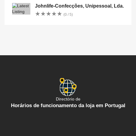
Johnlife-Confecções, Unipessoal, Lda.
★
★
★
★
★
★
★
★
★
★
(0 / 5)
Directório de
Horários de funcionamento da loja em Portugal