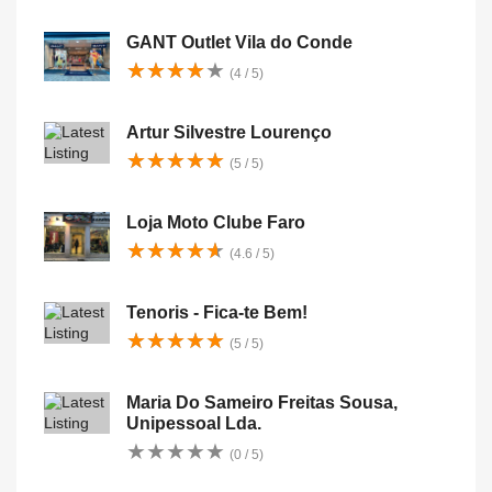
GANT Outlet Vila do Conde
★
★
★
★
★
★
★
★
★
★
(4 / 5)
Artur Silvestre Lourenço
★
★
★
★
★
★
★
★
★
★
(5 / 5)
Loja Moto Clube Faro
★
★
★
★
★
★
★
★
★
★
(4.6 / 5)
Tenoris - Fica-te Bem!
★
★
★
★
★
★
★
★
★
★
(5 / 5)
Maria Do Sameiro Freitas Sousa,
Unipessoal Lda.
★
★
★
★
★
★
★
★
★
★
(0 / 5)