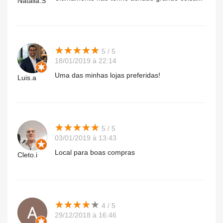
Natalia.S
★
★
★
★
★
★
★
★
★
★
5 / 5
18/01/2019 à 22:14
Uma das minhas lojas preferidas!
Luis.a
★
★
★
★
★
★
★
★
★
★
5 / 5
03/01/2019 à 13:43
Local para boas compras
Cleto.i
★
★
★
★
★
★
★
★
★
★
4 / 5
29/12/2018 à 16:46