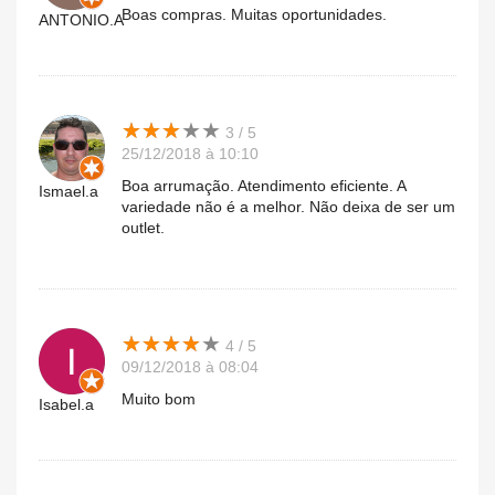
Boas compras. Muitas oportunidades.
ANTONIO.A
★
★
★
★
★
★
★
★
★
★
3 / 5
25/12/2018 à 10:10
Boa arrumação. Atendimento eficiente. A
Ismael.a
variedade não é a melhor. Não deixa de ser um
outlet.
★
★
★
★
★
★
★
★
★
★
4 / 5
09/12/2018 à 08:04
Muito bom
Isabel.a