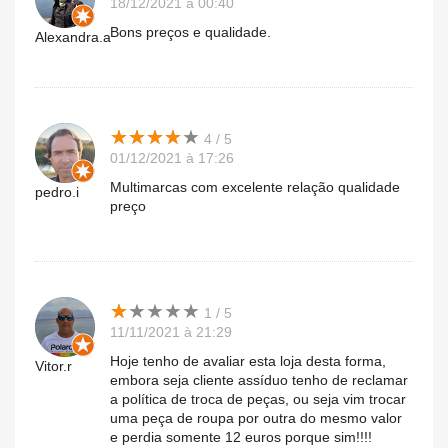
18/12/2021 à 00:40
Bons preços e qualidade.
Alexandra.a
★
★
★
★
★
★
★
★
★
★
4 / 5
01/12/2021 à 17:26
Multimarcas com excelente relação qualidade
pedro.i
preço
★
★
★
★
★
★
★
★
★
★
1 / 5
11/11/2021 à 21:29
Hoje tenho de avaliar esta loja desta forma,
Vitor.r
embora seja cliente assíduo tenho de reclamar
a política de troca de peças, ou seja vim trocar
uma peça de roupa por outra do mesmo valor
e perdia somente 12 euros porque sim!!!!