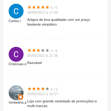
★
★
★
★
★
★
★
★
★
★
5 / 5
05/06/2022 à 17:06
Artigos de boa qualidade com um preço
Carlos.l
bastante simpático.
★
★
★
★
★
★
★
★
★
★
3 / 5
05/05/2022 à 22:36
Razoável
Cristovao.n
★
★
★
★
★
★
★
★
★
★
4 / 5
03/05/2022 à 16:07
Loja com grande variedade de promoções e
Umbelina.a
multi marcas.