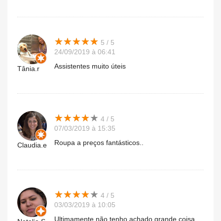
★
★
★
★
★
★
★
★
★
★
5 / 5
24/09/2019 à 06:41
Assistentes muito úteis
Tânia.r
★
★
★
★
★
★
★
★
★
★
4 / 5
07/03/2019 à 15:35
Roupa a preços fantásticos..
Claudia.e
★
★
★
★
★
★
★
★
★
★
4 / 5
03/03/2019 à 10:05
Ultimamente não tenho achado grande coisa...