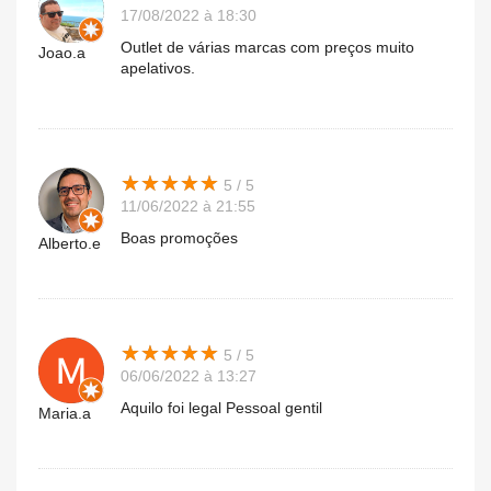
17/08/2022 à 18:30
Outlet de várias marcas com preços muito
Joao.a
apelativos.
★
★
★
★
★
★
★
★
★
★
5 / 5
11/06/2022 à 21:55
Boas promoções
Alberto.e
★
★
★
★
★
★
★
★
★
★
5 / 5
06/06/2022 à 13:27
Aquilo foi legal Pessoal gentil
Maria.a