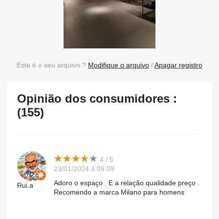
Este é o seu arquivo ?
Modifique o arquivo
/
Apagar registro
Opinião dos consumidores :
(155)
★
★
★
★
★
★
★
★
★
★
4 / 5
23/01/2024 à 09:09
Adoro o espaço . E a relação qualidade preço .
Rui.a
Recomendo a marca Milano para homens