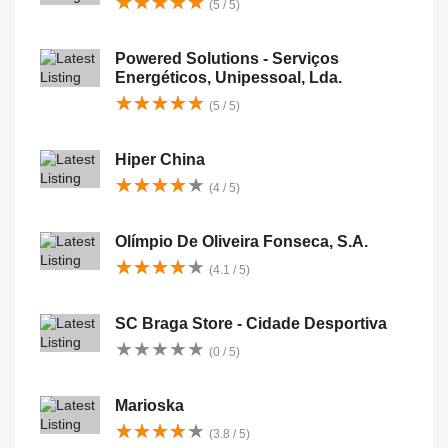
★
★
★
★
★
★
★
★
★
★
(5 / 5)
Powered Solutions - Serviços
Energéticos, Unipessoal, Lda.
★
★
★
★
★
★
★
★
★
★
(5 / 5)
Hiper China
★
★
★
★
★
★
★
★
★
★
(4 / 5)
Olímpio De Oliveira Fonseca, S.A.
★
★
★
★
★
★
★
★
★
★
(4.1 / 5)
SC Braga Store - Cidade Desportiva
★
★
★
★
★
★
★
★
★
★
(0 / 5)
Marioska
★
★
★
★
★
★
★
★
★
★
(3.8 / 5)