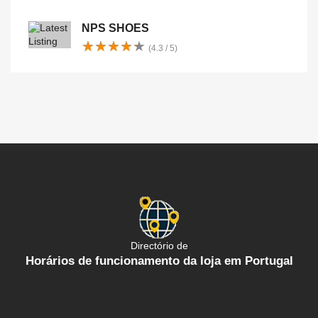
NPS SHOES
★
★
★
★
★
★
★
★
★
★
(4.3 / 5)
Directório de
Horários de funcionamento da loja em Portugal