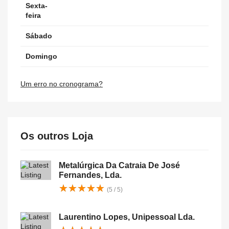
Sexta-
feira
Sábado
Domingo
Um erro no cronograma?
Os outros Loja
Metalúrgica Da Catraia De José
Fernandes, Lda.
★
★
★
★
★
★
★
★
★
★
(5 / 5)
Laurentino Lopes, Unipessoal Lda.