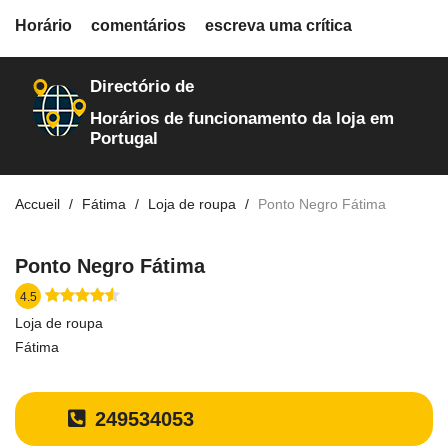
fiche.php
Horário
comentários
escreva uma crítica
loja-de-roupa
2733
Directório de
Horários de funcionamento da loja em
Portugal
Accueil
Fátima
Loja de roupa
Ponto Negro Fátima
Ponto Negro Fátima
4.5
Loja de roupa
Fátima
249534053