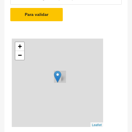
Para validar
+
−
Leaflet