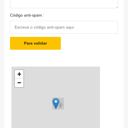
Código anti-spam :
Para validar
+
−