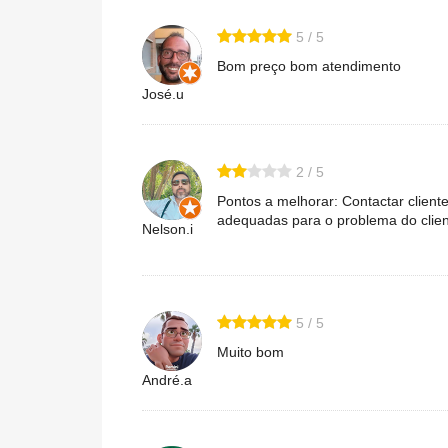
5 / 5
Bom preço bom atendimento
José.u
2 / 5
Pontos a melhorar: Contactar client
adequadas para o problema do clien
Nelson.i
5 / 5
Muito bom
André.a