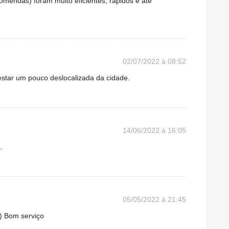
comendas) foram muito eficientes, rápidos e até
02/07/2022 à 08:52
estar um pouco deslocalizada da cidade.
14/06/2022 à 16:05
.
05/05/2022 à 21:45
e) Bom serviço