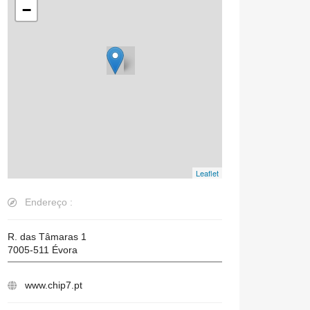
−
Leaflet
Endereço :
R. das Tâmaras 1
7005-511
Évora
www.chip7.pt