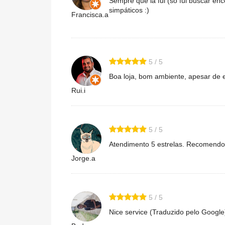
Sempre que lá fui (só fui buscar en
simpáticos :)
Francisca.a
5 / 5
Boa loja, bom ambiente, apesar de 
Rui.i
5 / 5
Atendimento 5 estrelas. Recomendo
Jorge.a
5 / 5
Nice service (Traduzido pelo Googl