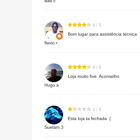
Bad.c
4 / 5
Bom lugar para assistência técnica
flavio.r
4 / 5
Loja muito fixe. Aconselho
Hugo.a
1 / 5
Esta loja ta fechada :(
Suetam.3