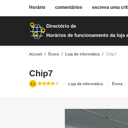
fiche.php
Horário
comentários
escreva uma crít
loja-de-informatica
642
Directório de
Horários de funcionamento da loja 
Accueil
Évora
Loja de informática
Chip7
Chip7
Loja de informática
Évora
4.1