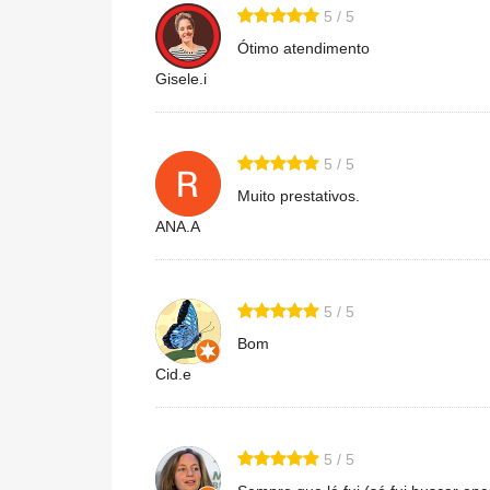
5 / 5
Ótimo atendimento
Gisele.i
5 / 5
Muito prestativos.
ANA.A
5 / 5
Bom
Cid.e
5 / 5