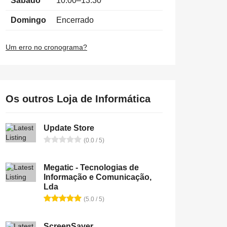
Sábado
10:00–13:30
Domingo
Encerrado
Um erro no cronograma?
Os outros Loja de Informática
Update Store
(0.0 / 5)
Megatic - Tecnologias de
Informação e Comunicação,
Lda
(5.0 / 5)
ScreenSaver